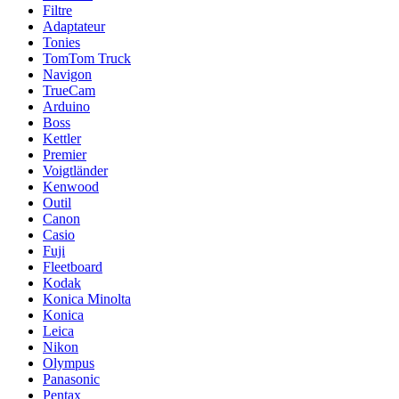
Filtre
Adaptateur
Tonies
TomTom Truck
Navigon
TrueCam
Arduino
Boss
Kettler
Premier
Voigtländer
Kenwood
Outil
Canon
Casio
Fuji
Fleetboard
Kodak
Konica Minolta
Konica
Leica
Nikon
Olympus
Panasonic
Pentax