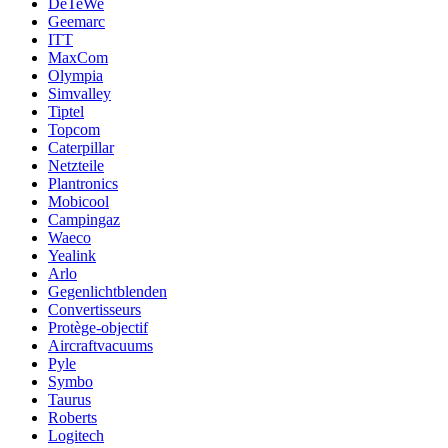
DeTeWe
Geemarc
ITT
MaxCom
Olympia
Simvalley
Tiptel
Topcom
Caterpillar
Netzteile
Plantronics
Mobicool
Campingaz
Waeco
Yealink
Arlo
Gegenlichtblenden
Convertisseurs
Protège-objectif
Aircraftvacuums
Pyle
Symbo
Taurus
Roberts
Logitech