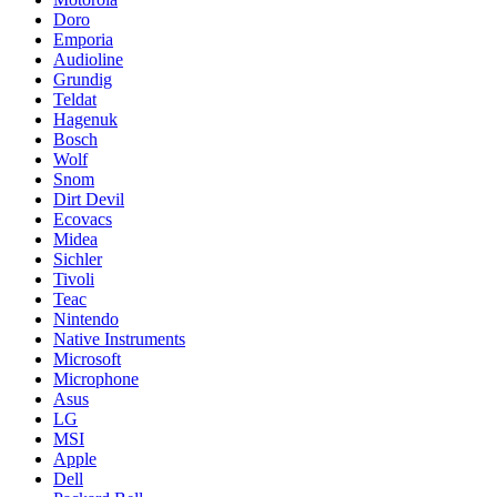
Doro
Emporia
Audioline
Grundig
Teldat
Hagenuk
Bosch
Wolf
Snom
Dirt Devil
Ecovacs
Midea
Sichler
Tivoli
Teac
Nintendo
Native Instruments
Microsoft
Microphone
Asus
LG
MSI
Apple
Dell