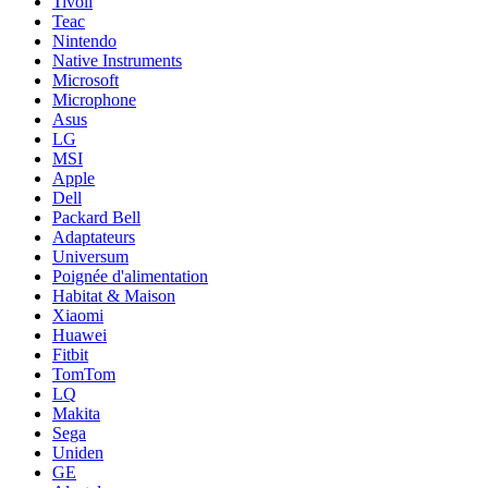
Tivoli
Teac
Nintendo
Native Instruments
Microsoft
Microphone
Asus
LG
MSI
Apple
Dell
Packard Bell
Adaptateurs
Universum
Poignée d'alimentation
Habitat & Maison
Xiaomi
Huawei
Fitbit
TomTom
LQ
Makita
Sega
Uniden
GE