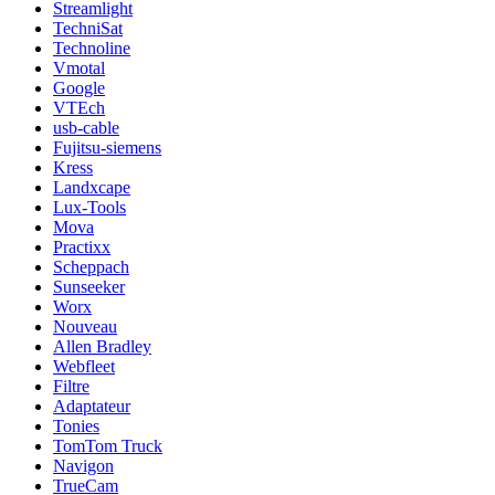
Streamlight
TechniSat
Technoline
Vmotal
Google
VTEch
usb-cable
Fujitsu-siemens
Kress
Landxcape
Lux-Tools
Mova
Practixx
Scheppach
Sunseeker
Worx
Nouveau
Allen Bradley
Webfleet
Filtre
Adaptateur
Tonies
TomTom Truck
Navigon
TrueCam