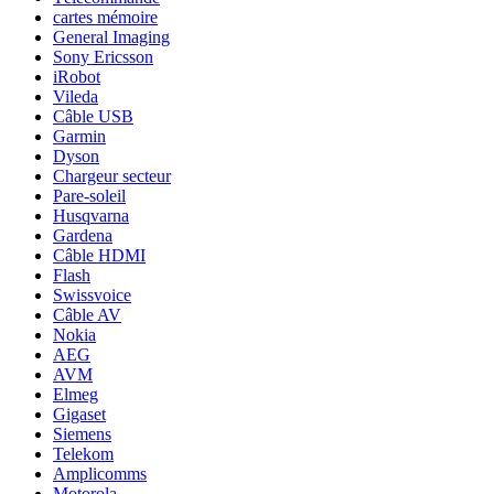
cartes mémoire
General Imaging
Sony Ericsson
iRobot
Vileda
Câble USB
Garmin
Dyson
Chargeur secteur
Pare-soleil
Husqvarna
Gardena
Câble HDMI
Flash
Swissvoice
Câble AV
Nokia
AEG
AVM
Elmeg
Gigaset
Siemens
Telekom
Amplicomms
Motorola