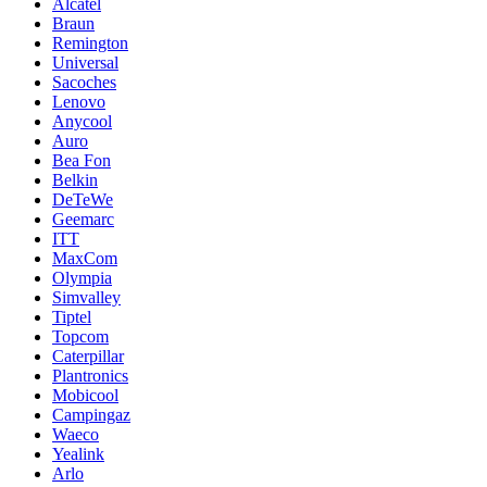
Alcatel
Braun
Remington
Universal
Sacoches
Lenovo
Anycool
Auro
Bea Fon
Belkin
DeTeWe
Geemarc
ITT
MaxCom
Olympia
Simvalley
Tiptel
Topcom
Caterpillar
Plantronics
Mobicool
Campingaz
Waeco
Yealink
Arlo