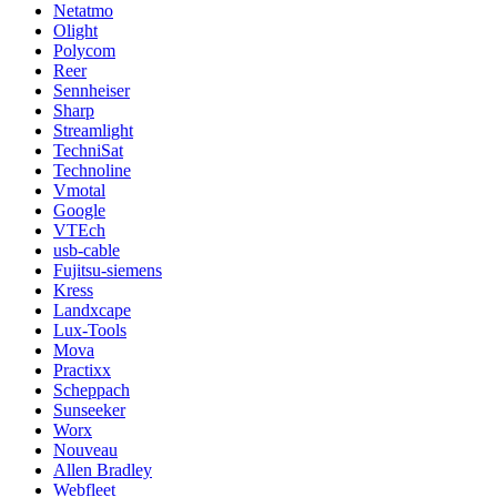
Netatmo
Olight
Polycom
Reer
Sennheiser
Sharp
Streamlight
TechniSat
Technoline
Vmotal
Google
VTEch
usb-cable
Fujitsu-siemens
Kress
Landxcape
Lux-Tools
Mova
Practixx
Scheppach
Sunseeker
Worx
Nouveau
Allen Bradley
Webfleet