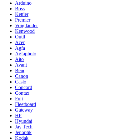
Arduino
Boss
Kettler
Premier
Voigtländer
Kenwood
Outil
Acer
Agfa
Agfaphoto
Aito
Avant
Benq
Canon
Casio
Concord
Contax
Fuji
Fleetboard
Gateway
HP
Hyundai
Jay Tech
Jenoptik
Kodak