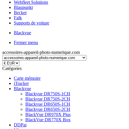
Webfleet Solutions
Blaupunkt
Becker
Falk
Supports de voiture
Blackvue
Fermer menu
accessoires-appareil-photo-numerique.com
Catégories
Carte mémoire
iTracker
Blackvue
Blackvue DR750S-1CH
Blackvue DR750S-2CH
Blackvue DR650S-1CH
Blackvue DR650S-2CH
BlackVue DR970X Plus
BlackVue DR770X Box
DDPai