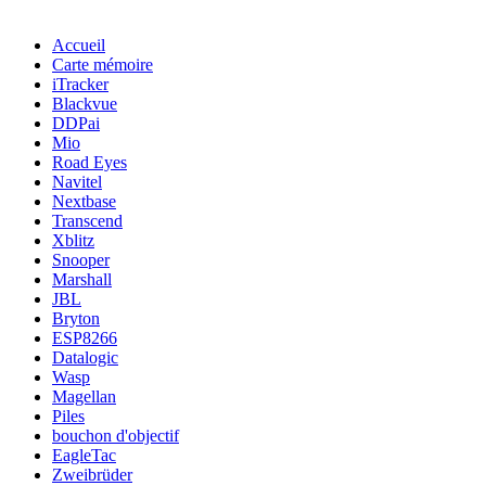
Accueil
Carte mémoire
iTracker
Blackvue
DDPai
Mio
Road Eyes
Navitel
Nextbase
Transcend
Xblitz
Snooper
Marshall
JBL
Bryton
ESP8266
Datalogic
Wasp
Magellan
Piles
bouchon d'objectif
EagleTac
Zweibrüder