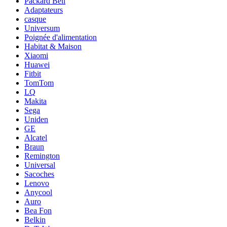
Packard Bell
Adaptateurs
casque
Universum
Poignée d'alimentation
Habitat & Maison
Xiaomi
Huawei
Fitbit
TomTom
LQ
Makita
Sega
Uniden
GE
Alcatel
Braun
Remington
Universal
Sacoches
Lenovo
Anycool
Auro
Bea Fon
Belkin