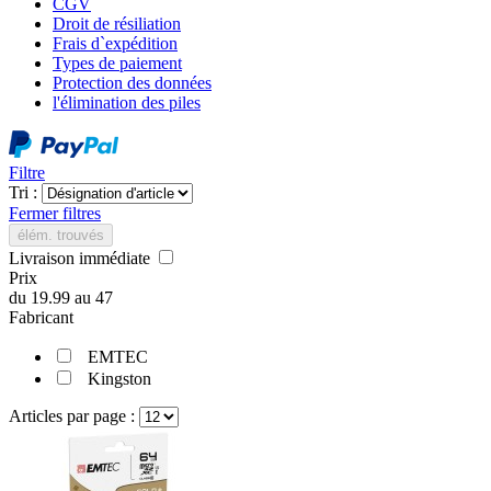
CGV
Droit de résiliation
Frais d`expédition
Types de paiement
Protection des données
l'élimination des piles
Filtre
Tri :
Fermer filtres
élém. trouvés
Livraison immédiate
Prix
du
19.99
au
47
Fabricant
EMTEC
Kingston
Articles par page :