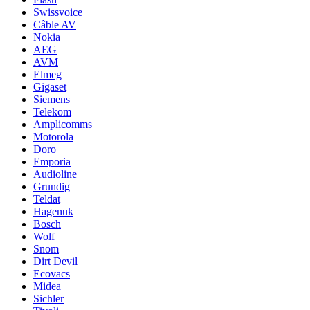
Swissvoice
Câble AV
Nokia
AEG
AVM
Elmeg
Gigaset
Siemens
Telekom
Amplicomms
Motorola
Doro
Emporia
Audioline
Grundig
Teldat
Hagenuk
Bosch
Wolf
Snom
Dirt Devil
Ecovacs
Midea
Sichler