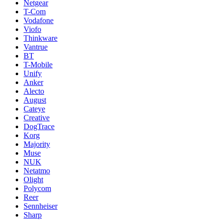
Netgear
T-Com
Vodafone
Viofo
Thinkware
Vantrue
BT
T-Mobile
Unify
Anker
Alecto
August
Cateye
Creative
DogTrace
Korg
Majority
Muse
NUK
Netatmo
Olight
Polycom
Reer
Sennheiser
Sharp