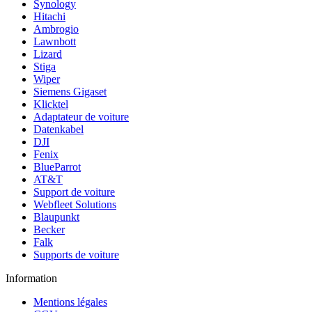
Synology
Hitachi
Ambrogio
Lawnbott
Lizard
Stiga
Wiper
Siemens Gigaset
Klicktel
Adaptateur de voiture
Datenkabel
DJI
Fenix
BlueParrot
AT&T
Support de voiture
Webfleet Solutions
Blaupunkt
Becker
Falk
Supports de voiture
Information
Mentions légales