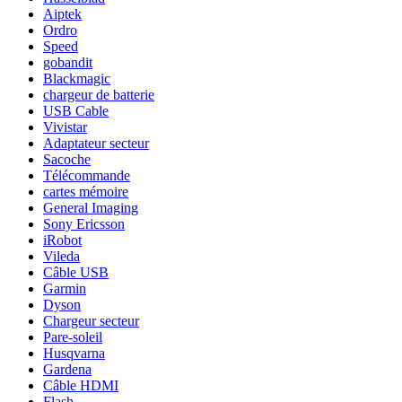
Aiptek
Ordro
Speed
gobandit
Blackmagic
chargeur de batterie
USB Cable
Vivistar
Adaptateur secteur
Sacoche
Télécommande
cartes mémoire
General Imaging
Sony Ericsson
iRobot
Vileda
Câble USB
Garmin
Dyson
Chargeur secteur
Pare-soleil
Husqvarna
Gardena
Câble HDMI
Flash