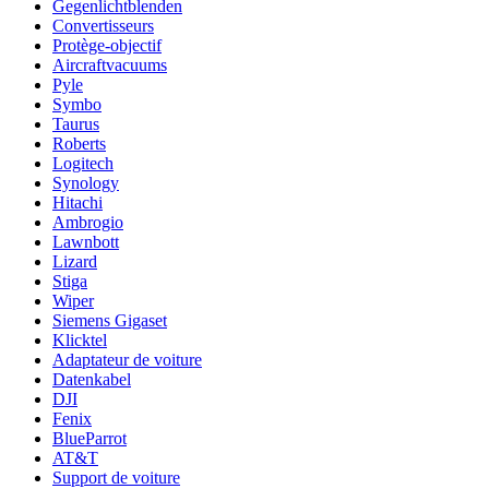
Gegenlichtblenden
Convertisseurs
Protège-objectif
Aircraftvacuums
Pyle
Symbo
Taurus
Roberts
Logitech
Synology
Hitachi
Ambrogio
Lawnbott
Lizard
Stiga
Wiper
Siemens Gigaset
Klicktel
Adaptateur de voiture
Datenkabel
DJI
Fenix
BlueParrot
AT&T
Support de voiture