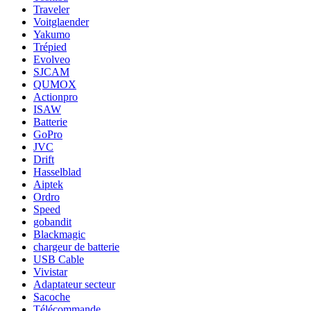
Traveler
Voitglaender
Yakumo
Trépied
Evolveo
SJCAM
QUMOX
Actionpro
ISAW
Batterie
GoPro
JVC
Drift
Hasselblad
Aiptek
Ordro
Speed
gobandit
Blackmagic
chargeur de batterie
USB Cable
Vivistar
Adaptateur secteur
Sacoche
Télécommande