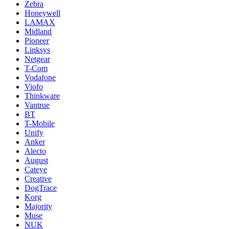
Zebra
Honeywell
LAMAX
Midland
Pioneer
Linksys
Netgear
T-Com
Vodafone
Viofo
Thinkware
Vantrue
BT
T-Mobile
Unify
Anker
Alecto
August
Cateye
Creative
DogTrace
Korg
Majority
Muse
NUK