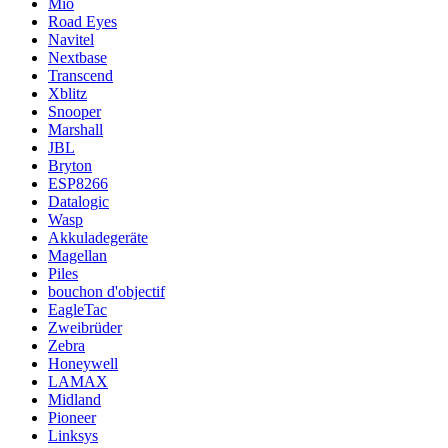
Mio
Road Eyes
Navitel
Nextbase
Transcend
Xblitz
Snooper
Marshall
JBL
Bryton
ESP8266
Datalogic
Wasp
Akkuladegeräte
Magellan
Piles
bouchon d'objectif
EagleTac
Zweibrüder
Zebra
Honeywell
LAMAX
Midland
Pioneer
Linksys