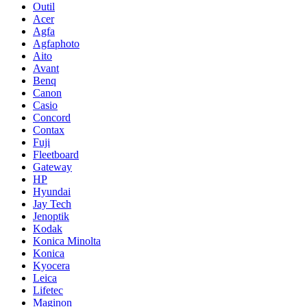
Outil
Acer
Agfa
Agfaphoto
Aito
Avant
Benq
Canon
Casio
Concord
Contax
Fuji
Fleetboard
Gateway
HP
Hyundai
Jay Tech
Jenoptik
Kodak
Konica Minolta
Konica
Kyocera
Leica
Lifetec
Maginon