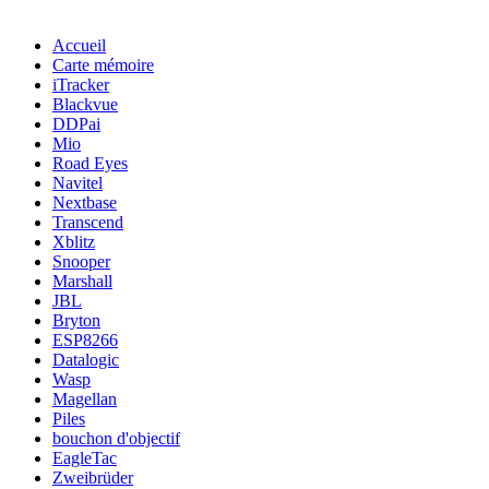
Accueil
Carte mémoire
iTracker
Blackvue
DDPai
Mio
Road Eyes
Navitel
Nextbase
Transcend
Xblitz
Snooper
Marshall
JBL
Bryton
ESP8266
Datalogic
Wasp
Magellan
Piles
bouchon d'objectif
EagleTac
Zweibrüder