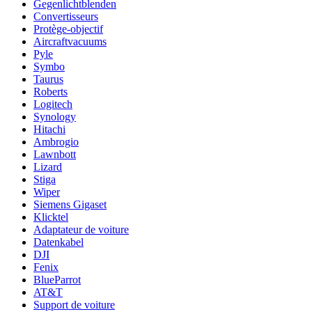
Gegenlichtblenden
Convertisseurs
Protège-objectif
Aircraftvacuums
Pyle
Symbo
Taurus
Roberts
Logitech
Synology
Hitachi
Ambrogio
Lawnbott
Lizard
Stiga
Wiper
Siemens Gigaset
Klicktel
Adaptateur de voiture
Datenkabel
DJI
Fenix
BlueParrot
AT&T
Support de voiture