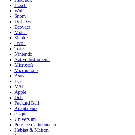
Bosch
Wolf
Snom
Dirt Devil
Ecovacs
Midea
Sichler
Tivoli
Teac
Nintendo
Native Instruments
Microsoft
Microphone
Asus
LG
MSI
Apple
Dell
Packard Bell
Adaptateurs
casque
Universum
Poignée d'alimentation
Habitat & Maison