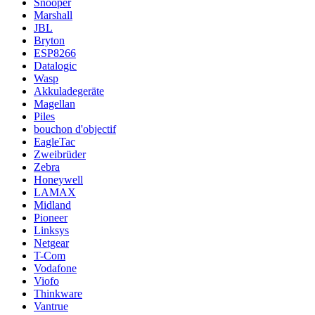
Snooper
Marshall
JBL
Bryton
ESP8266
Datalogic
Wasp
Akkuladegeräte
Magellan
Piles
bouchon d'objectif
EagleTac
Zweibrüder
Zebra
Honeywell
LAMAX
Midland
Pioneer
Linksys
Netgear
T-Com
Vodafone
Viofo
Thinkware
Vantrue