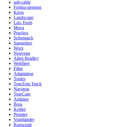
usb-cable
Fujitsu-siemens
Kress
Landxcape
Lux-Tools
Mova
Practixx
Scheppach
Sunseeker
Worx
Nouveau
Allen Bradley
Webfleet
Filtre
Adaptateur
Tonies
TomTom Truck
Navigon
TrueCam
Arduino
Boss
Kettler
Premier
Voigtländer
Kenwood