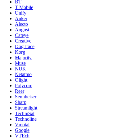
BT
T-Mobile
Unify
Anker
Alecto
August
Cateye
Creative
DogTrace
Korg
Majority
Muse
NUK
Netatmo
Olight
Polycom
Reer
Sennheiser
Sharp
Streamlight
TechniSat
Technoline
Vmotal
Google
VTEch