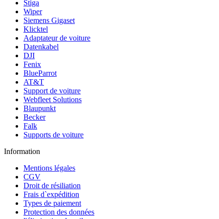
Stiga
Wiper
Siemens Gigaset
Klicktel
Adaptateur de voiture
Datenkabel
DJI
Fenix
BlueParrot
AT&T
Support de voiture
Webfleet Solutions
Blaupunkt
Becker
Falk
Supports de voiture
Information
Mentions légales
CGV
Droit de résiliation
Frais d`expédition
Types de paiement
Protection des données