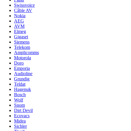
Swissvoice
Câble AV
Nokia
AEG
AVM
Elmeg
Gigaset
Siemens
Telekom
Amplicomms
Motorola
Doro
Emporia
Audioline
Grundig
Teldat
Hagenuk
Bosch
Wolf
Snom
Dirt Devil
Ecovacs
Midea
Sichler