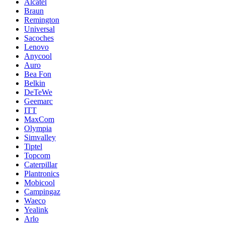
Alcatel
Braun
Remington
Universal
Sacoches
Lenovo
Anycool
Auro
Bea Fon
Belkin
DeTeWe
Geemarc
ITT
MaxCom
Olympia
Simvalley
Tiptel
Topcom
Caterpillar
Plantronics
Mobicool
Campingaz
Waeco
Yealink
Arlo