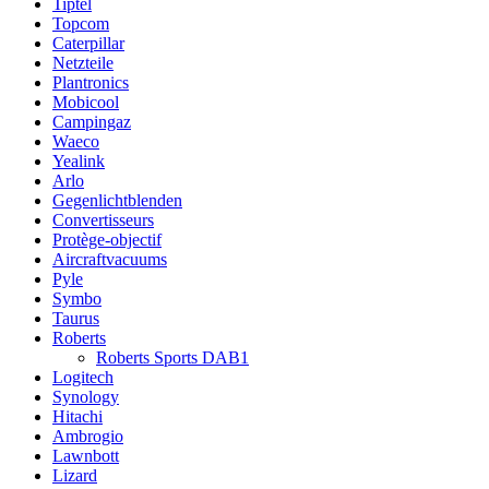
Tiptel
Topcom
Caterpillar
Netzteile
Plantronics
Mobicool
Campingaz
Waeco
Yealink
Arlo
Gegenlichtblenden
Convertisseurs
Protège-objectif
Aircraftvacuums
Pyle
Symbo
Taurus
Roberts
Roberts Sports DAB1
Logitech
Synology
Hitachi
Ambrogio
Lawnbott
Lizard