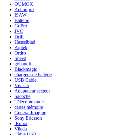
QUMOX
Actionpro
ISAW
Batterie
GoPro
JVC
Drift
Hasselblad
Aiptek
Ordro
Speed
gobandit
Blackmagic
chargeur de batterie
USB Cable
Vivistar
Adaptateur secteur
Sacoche
Télécommande
cartes mémoire
General Imaging
Sony Ericsson
iRobot
Vileda
Câble USB