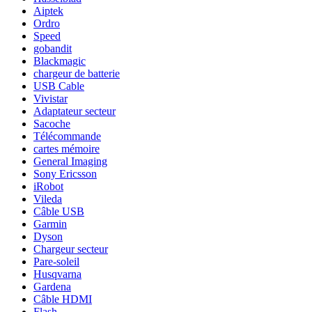
Aiptek
Ordro
Speed
gobandit
Blackmagic
chargeur de batterie
USB Cable
Vivistar
Adaptateur secteur
Sacoche
Télécommande
cartes mémoire
General Imaging
Sony Ericsson
iRobot
Vileda
Câble USB
Garmin
Dyson
Chargeur secteur
Pare-soleil
Husqvarna
Gardena
Câble HDMI
Flash