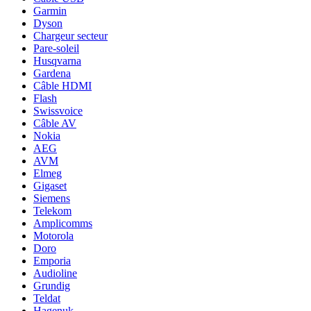
Garmin
Dyson
Chargeur secteur
Pare-soleil
Husqvarna
Gardena
Câble HDMI
Flash
Swissvoice
Câble AV
Nokia
AEG
AVM
Elmeg
Gigaset
Siemens
Telekom
Amplicomms
Motorola
Doro
Emporia
Audioline
Grundig
Teldat
Hagenuk