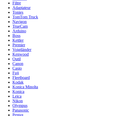
Filtre
Adaptateur
Tonies
TomTom Truck
Navigon
TrueCam
Arduino
Boss
Kettler
Premier
Voigtländer
Kenwood
Outil
Canon
Casio
Fuji
Fleetboard
Kodak
Konica Minolta
Konica
Leica
Nikon
Olympus
Panasonic
Pentax