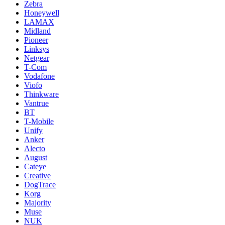
Zebra
Honeywell
LAMAX
Midland
Pioneer
Linksys
Netgear
T-Com
Vodafone
Viofo
Thinkware
Vantrue
BT
T-Mobile
Unify
Anker
Alecto
August
Cateye
Creative
DogTrace
Korg
Majority
Muse
NUK