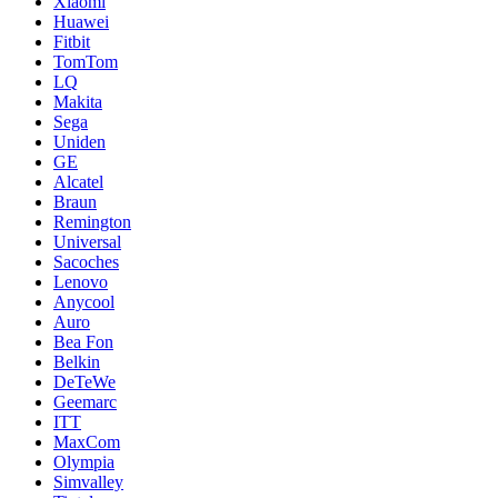
Xiaomi
Huawei
Fitbit
TomTom
LQ
Makita
Sega
Uniden
GE
Alcatel
Braun
Remington
Universal
Sacoches
Lenovo
Anycool
Auro
Bea Fon
Belkin
DeTeWe
Geemarc
ITT
MaxCom
Olympia
Simvalley