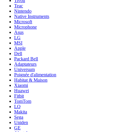
Tivoli
Teac
Nintendo
Native Instruments
Microsoft
Microphone
Asus
LG
MSI
Apple
Dell
Packard Bell
Adaptateurs
Universum
Poignée d'alimentation
Habitat & Maison
Xiaomi
Huawei
Fitbit
TomTom
LQ
Makita
Sega
Uniden
GE