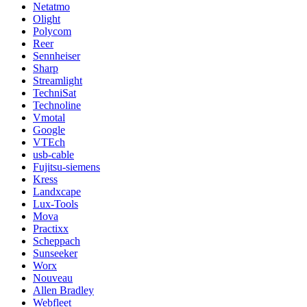
Netatmo
Olight
Polycom
Reer
Sennheiser
Sharp
Streamlight
TechniSat
Technoline
Vmotal
Google
VTEch
usb-cable
Fujitsu-siemens
Kress
Landxcape
Lux-Tools
Mova
Practixx
Scheppach
Sunseeker
Worx
Nouveau
Allen Bradley
Webfleet