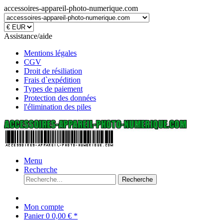
accessoires-appareil-photo-numerique.com
Assistance/aide
Mentions légales
CGV
Droit de résiliation
Frais d`expédition
Types de paiement
Protection des données
l'élimination des piles
Menu
Recherche
Recherche
Mon compte
Panier
0
0,00 € *