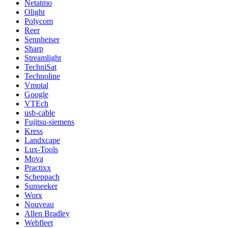
Netatmo
Olight
Polycom
Reer
Sennheiser
Sharp
Streamlight
TechniSat
Technoline
Vmotal
Google
VTEch
usb-cable
Fujitsu-siemens
Kress
Landxcape
Lux-Tools
Mova
Practixx
Scheppach
Sunseeker
Worx
Nouveau
Allen Bradley
Webfleet