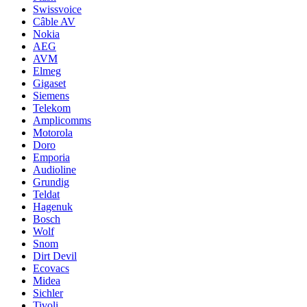
Swissvoice
Câble AV
Nokia
AEG
AVM
Elmeg
Gigaset
Siemens
Telekom
Amplicomms
Motorola
Doro
Emporia
Audioline
Grundig
Teldat
Hagenuk
Bosch
Wolf
Snom
Dirt Devil
Ecovacs
Midea
Sichler
Tivoli