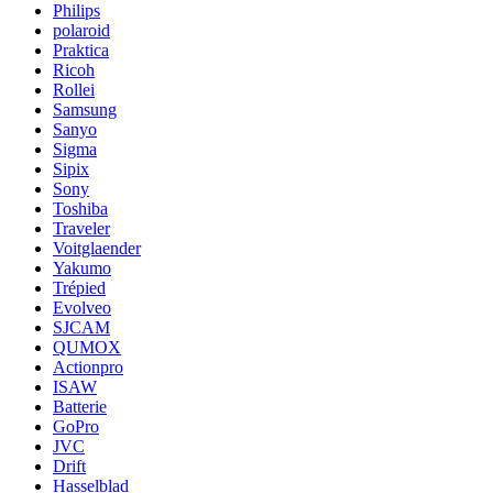
Philips
polaroid
Praktica
Ricoh
Rollei
Samsung
Sanyo
Sigma
Sipix
Sony
Toshiba
Traveler
Voitglaender
Yakumo
Trépied
Evolveo
SJCAM
QUMOX
Actionpro
ISAW
Batterie
GoPro
JVC
Drift
Hasselblad