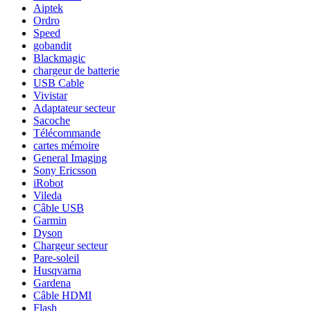
Aiptek
Ordro
Speed
gobandit
Blackmagic
chargeur de batterie
USB Cable
Vivistar
Adaptateur secteur
Sacoche
Télécommande
cartes mémoire
General Imaging
Sony Ericsson
iRobot
Vileda
Câble USB
Garmin
Dyson
Chargeur secteur
Pare-soleil
Husqvarna
Gardena
Câble HDMI
Flash