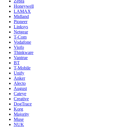
Zebra
Honeywell
LAMAX
Midland
Pioneer
Linksys
Netgear
T-Com
Vodafone
Viofo
Thinkware
Vantrue
BT
T-Mobile
Unify
Anker
Alecto
August
Cateye
Creative
DogTrace
Korg
Majority
Muse
NUK