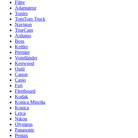
Filtre
Adaptateur
Tonies
TomTom Truck
Navigon
TrueCam
Arduino
Boss
Kettler
Premier
Voigtländer
Kenwood
Outil
Canon
Casio
Fuji
Fleetboard
Kodak
Konica Minolta
Konica
Leica
Nikon
Olympus
Panasonic
Pentax