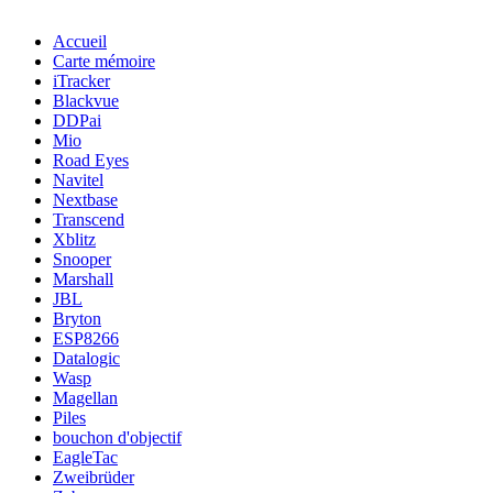
Accueil
Carte mémoire
iTracker
Blackvue
DDPai
Mio
Road Eyes
Navitel
Nextbase
Transcend
Xblitz
Snooper
Marshall
JBL
Bryton
ESP8266
Datalogic
Wasp
Magellan
Piles
bouchon d'objectif
EagleTac
Zweibrüder