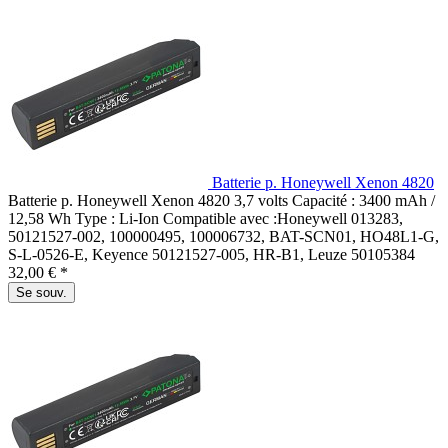
Batterie p. Honeywell Xenon 4820
Batterie p. Honeywell Xenon 4820 3,7 volts Capacité : 3400 mAh /
12,58 Wh Type : Li-Ion Compatible avec :Honeywell 013283,
50121527-002, 100000495, 100006732, BAT-SCN01, HO48L1-G,
S-L-0526-E, Keyence 50121527-005, HR-B1, Leuze 50105384
32,00 € *
Se souv.