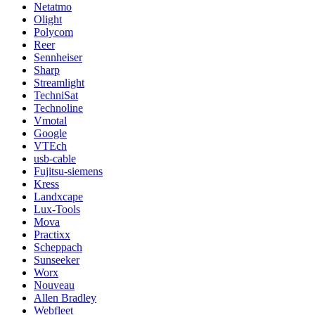
Netatmo
Olight
Polycom
Reer
Sennheiser
Sharp
Streamlight
TechniSat
Technoline
Vmotal
Google
VTEch
usb-cable
Fujitsu-siemens
Kress
Landxcape
Lux-Tools
Mova
Practixx
Scheppach
Sunseeker
Worx
Nouveau
Allen Bradley
Webfleet