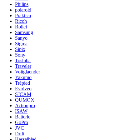
Philips
polaroid
Praktica
Ricoh
Rollei
Samsung
Sanyo
Sigma
Sipix
Sony
Toshiba
Traveler
Voitglaender
Yakumo
Trépied
Evolveo
SJCAM
QUMOX
Actionpro
ISAW
Batterie
GoPro
JVC
Drift
Hasselblad