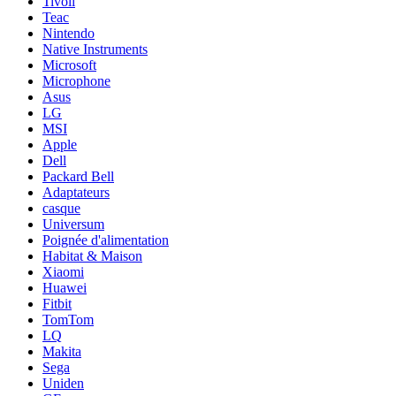
Tivoli
Teac
Nintendo
Native Instruments
Microsoft
Microphone
Asus
LG
MSI
Apple
Dell
Packard Bell
Adaptateurs
casque
Universum
Poignée d'alimentation
Habitat & Maison
Xiaomi
Huawei
Fitbit
TomTom
LQ
Makita
Sega
Uniden