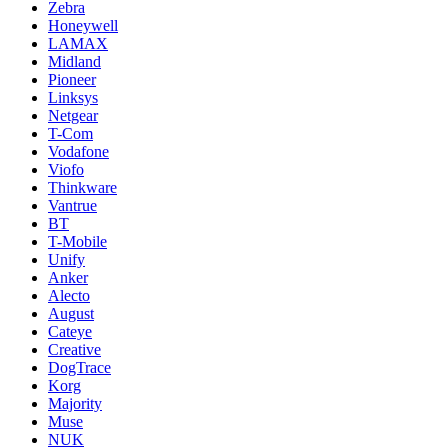
Zebra
Honeywell
LAMAX
Midland
Pioneer
Linksys
Netgear
T-Com
Vodafone
Viofo
Thinkware
Vantrue
BT
T-Mobile
Unify
Anker
Alecto
August
Cateye
Creative
DogTrace
Korg
Majority
Muse
NUK