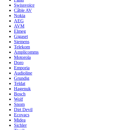
Swissvoice
Câble AV
Nokia
AEG
AVM
Elmeg
Gigaset
Siemens
Telekom
Amplicomms
Motorola
Doro
Emporia
Audioline
Grundig
Teldat
Hagenuk
Bosch
Wolf
Snom
Dirt Devil
Ecovacs
Midea
Sichler