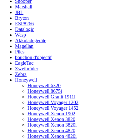
Snooper
Marshall
JBL
Bryton
ESP8266
Datalogic
Wasp
Akkuladegeräte
Magellan
Piles
bouchon d'objectif
EagleTac
Zweibrüder
Zebra
Honeywell
Honeywell 6320
Honeywell 8675i
Honeywell Granit 1911i
Honeywell Voyager 1202
Honeywell Voyager 1452
Honeywell Xenon 1902
Honeywell Xenon 3820
Honeywell Xenon 3820i
Honeywell Xenon 4820
Honeywell Xenon 4820i