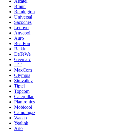
Alcatel
Braun
Remington
Universal
Sacoches
Lenovo
Anycool
Auro
Bea Fon
Belkin
DeTeWe
Geemarc
ITT
MaxCom
Olympia
Simvalley
Tiptel
Topcom
Caterpillar
Plantronics
Mobicool
Campingaz
Waeco
Yealink
Arlo