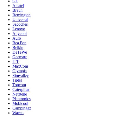
GE
Alcatel
Braun
Remington
Universal
Sacoches
Lenovo
Anycool
Auro
Bea Fon
Belkin
DeTeWe
Geemarc
ITT
MaxCom
Olympia
Simvalley
Tiptel
Topcom
Caterpillar
Netzteile
Plantronics
Mobicool
Campingaz
Waeco