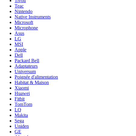
Tivoli
Teac
Nintendo
Native Instruments
Microsoft
Microphone
Asus
LG
MSI
Apple
Dell
Packard Bell
Adaptateurs
Universum
Poignée d'alimentation
Habitat & Maison
Xiaomi
Huawei
Fitbit
TomTom
LQ
Makita
Sega
Uniden
GE