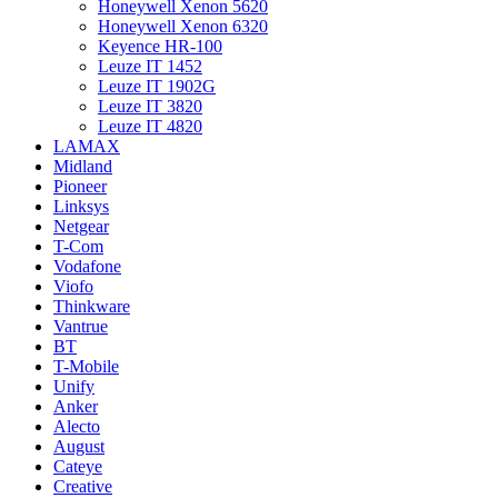
Honeywell Xenon 5620
Honeywell Xenon 6320
Keyence HR-100
Leuze IT 1452
Leuze IT 1902G
Leuze IT 3820
Leuze IT 4820
LAMAX
Midland
Pioneer
Linksys
Netgear
T-Com
Vodafone
Viofo
Thinkware
Vantrue
BT
T-Mobile
Unify
Anker
Alecto
August
Cateye
Creative