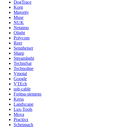
DogTrace
Korg
Majority
Muse
NUK
Netatmo
Olight
Polycom
Reer
Sennheiser
Sharp
Streamlight
TechniSat
Technoline
Vmotal
Google
VTEch
usb-cable
Fujitsu-siemens
Kress
Landxcape
Lux-Tools
Mova
Practixx
Scheppach