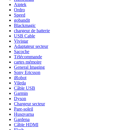
Aiptek
Ordro
Speed
gobandit
Blackmagic
chargeur de batterie
USB Cable
Vivistar
Adaptateur secteur
Sacoche
Télécommande
cartes mémoire
General Imaging
Sony Ericsson
iRobot
Vileda
Câble USB
Garmin
Dyson
Chargeur secteur
Pare-soleil
Husqvarna
Gardena
Câble HDMI
Flash