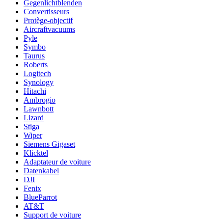
Gegenlichtblenden
Convertisseurs
Protège-objectif
Aircraftvacuums
Pyle
Symbo
Taurus
Roberts
Logitech
Synology
Hitachi
Ambrogio
Lawnbott
Lizard
Stiga
Wiper
Siemens Gigaset
Klicktel
Adaptateur de voiture
Datenkabel
DJI
Fenix
BlueParrot
AT&T
Support de voiture