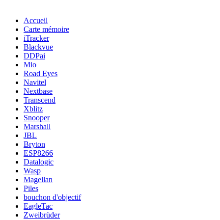
Accueil
Carte mémoire
iTracker
Blackvue
DDPai
Mio
Road Eyes
Navitel
Nextbase
Transcend
Xblitz
Snooper
Marshall
JBL
Bryton
ESP8266
Datalogic
Wasp
Magellan
Piles
bouchon d'objectif
EagleTac
Zweibrüder