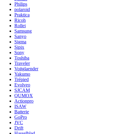
Philips
polaroid
Praktica
Ricoh
Rollei
Samsung
Sanyo
Sigma
Sipix
Sony
Toshiba
Traveler
Voitglaender
Yakumo
Trépied
Evolveo
SJCAM
QUMOX
Actionpro
ISAW
Batterie
GoPro
JVC
Drift
Hasselblad