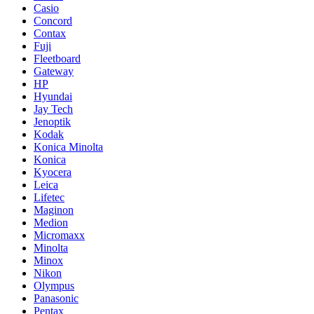
Casio
Concord
Contax
Fuji
Fleetboard
Gateway
HP
Hyundai
Jay Tech
Jenoptik
Kodak
Konica Minolta
Konica
Kyocera
Leica
Lifetec
Maginon
Medion
Micromaxx
Minolta
Minox
Nikon
Olympus
Panasonic
Pentax