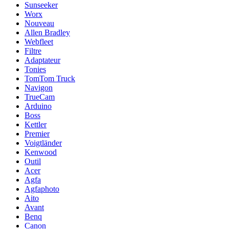
Sunseeker
Worx
Nouveau
Allen Bradley
Webfleet
Filtre
Adaptateur
Tonies
TomTom Truck
Navigon
TrueCam
Arduino
Boss
Kettler
Premier
Voigtländer
Kenwood
Outil
Acer
Agfa
Agfaphoto
Aito
Avant
Benq
Canon