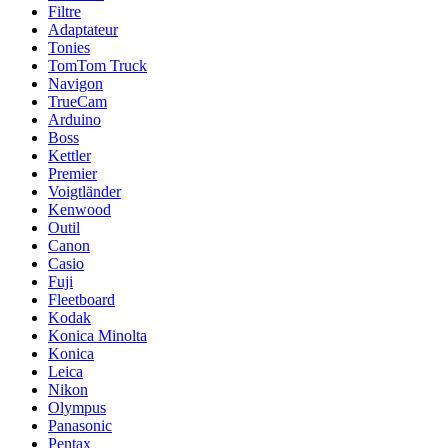
Filtre
Adaptateur
Tonies
TomTom Truck
Navigon
TrueCam
Arduino
Boss
Kettler
Premier
Voigtländer
Kenwood
Outil
Canon
Casio
Fuji
Fleetboard
Kodak
Konica Minolta
Konica
Leica
Nikon
Olympus
Panasonic
Pentax