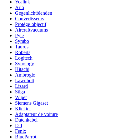
Yealink
Arlo
Gegenlichtblenden
Convertisseurs
Protège-objectif
Aircraftvacuums
Pyle
Symbo
Taurus
Roberts
Logitech
Synology
Hitachi
Ambrogio
Lawnbott
Lizard
Stiga
Wiper
Siemens Gigaset
Klicktel
Adaptateur de voiture
Datenkabel
DJI
Fenix
BlueParrot