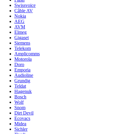
Swissvoice
Câble AV
Nokia
AEG
AVM
Elmeg
Gigaset
Siemens
Telekom
Amplicomms
Motorola
Doro
Emporia
Audioline
Grundig
Teldat
Hagenuk
Bosch
Wolf
Snom
Dirt Devil
Ecovacs
Midea
Sichler