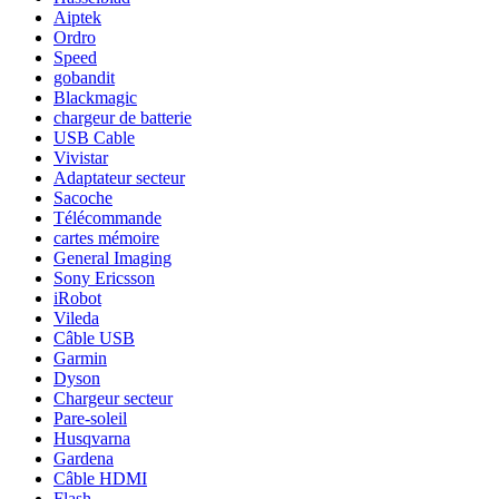
Aiptek
Ordro
Speed
gobandit
Blackmagic
chargeur de batterie
USB Cable
Vivistar
Adaptateur secteur
Sacoche
Télécommande
cartes mémoire
General Imaging
Sony Ericsson
iRobot
Vileda
Câble USB
Garmin
Dyson
Chargeur secteur
Pare-soleil
Husqvarna
Gardena
Câble HDMI
Flash