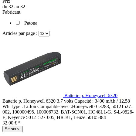
Prix
du
32
au
32
Fabricant
Patona
Articles par page :
Batterie p. Honeywell 6320
Batterie p. Honeywell 6320 3,7 volts Capacité : 3400 mAh / 12,58
Wh Type : Li-Ion Compatible avec :Honeywell 013283, 50121527-
002, 100000495, 100006732, BAT-SCN01, HO48L1-G, S-L-0526-
E, Keyence 50121527-005, HR-B1, Leuze 50105384
32,00 € *
Se souv.