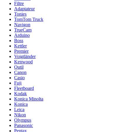
Filtre
Adaptateur
Tonies
TomTom Truck
Navigon
TrueCam
Arduino
Boss
Kettler
Premier
Voigtländer
Kenwood
Outil
Canon
Casio
Fuji
Fleetboard
Kodak
Konica Minolta
Konica
Leica
Nikon
Olympus
Panasonic
Pentax