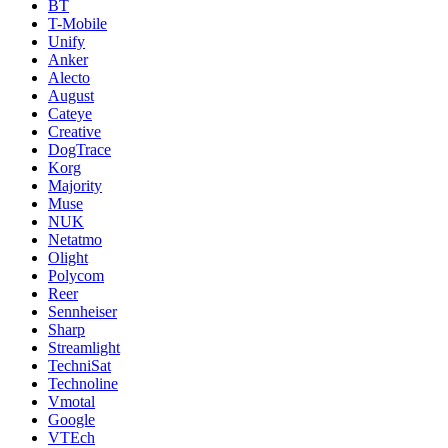
BT
T-Mobile
Unify
Anker
Alecto
August
Cateye
Creative
DogTrace
Korg
Majority
Muse
NUK
Netatmo
Olight
Polycom
Reer
Sennheiser
Sharp
Streamlight
TechniSat
Technoline
Vmotal
Google
VTEch