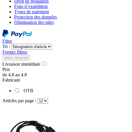
Droit de résiliation
Frais d`expédition
Types de paiement
Protection des données
l'élimination des piles
Filtre
Tri :
Fermer filtres
élém. trouvés
Livraison immédiate
Prix
du
4.8
au
4.8
Fabricant
OTB
Articles par page :