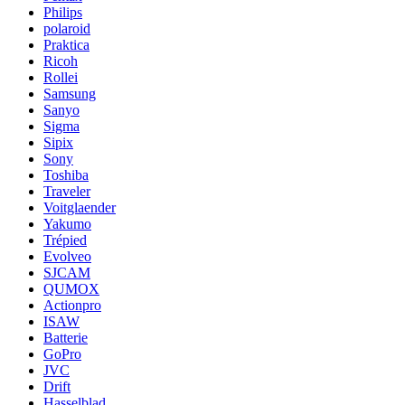
Philips
polaroid
Praktica
Ricoh
Rollei
Samsung
Sanyo
Sigma
Sipix
Sony
Toshiba
Traveler
Voitglaender
Yakumo
Trépied
Evolveo
SJCAM
QUMOX
Actionpro
ISAW
Batterie
GoPro
JVC
Drift
Hasselblad