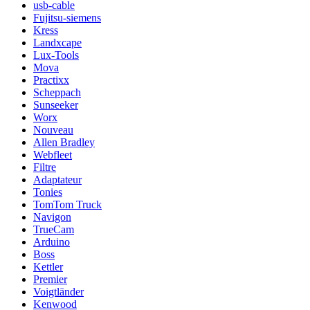
usb-cable
Fujitsu-siemens
Kress
Landxcape
Lux-Tools
Mova
Practixx
Scheppach
Sunseeker
Worx
Nouveau
Allen Bradley
Webfleet
Filtre
Adaptateur
Tonies
TomTom Truck
Navigon
TrueCam
Arduino
Boss
Kettler
Premier
Voigtländer
Kenwood