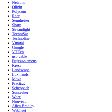
Netatmo
Olight
Polycom
Reer
Sennheiser
Sharp
Streamlight
TechniSat
Technoline
Vmotal
Google
VTEch
usb-cable
Fujitsu-siemens
Kress
Landxcape
Lux-Tools
Mova
Practixx
Scheppach
Sunseeker
Worx
Nouveau
Allen Bradley
Webfleet