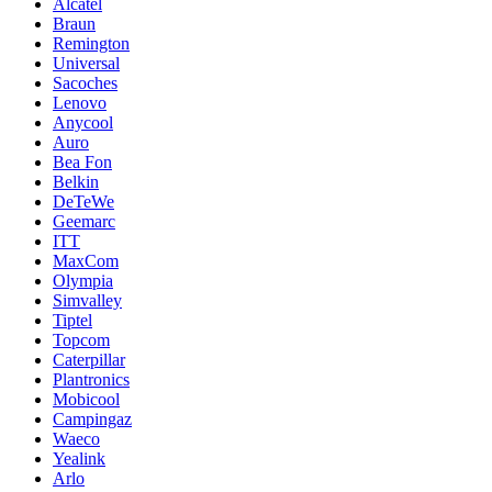
Alcatel
Braun
Remington
Universal
Sacoches
Lenovo
Anycool
Auro
Bea Fon
Belkin
DeTeWe
Geemarc
ITT
MaxCom
Olympia
Simvalley
Tiptel
Topcom
Caterpillar
Plantronics
Mobicool
Campingaz
Waeco
Yealink
Arlo