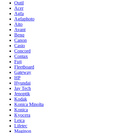
Outil
Acer
Agfa
Agfaphoto
Aito
Avant
Benq
Canon
Casio
Concord
Contax
Fuji
Fleetboard
Gateway
HP
Hyundai
Jay Tech
Jenoptik
Kodak
Konica Minolta
Konica
Kyocera
Leica
Lifetec
Maginon