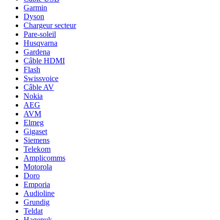
Garmin
Dyson
Chargeur secteur
Pare-soleil
Husqvarna
Gardena
Câble HDMI
Flash
Swissvoice
Câble AV
Nokia
AEG
AVM
Elmeg
Gigaset
Siemens
Telekom
Amplicomms
Motorola
Doro
Emporia
Audioline
Grundig
Teldat
Hagenuk