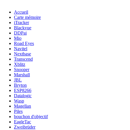
Accueil
Carte mémoire
iTracker
Blackvue
DDPai
Mio
Road Eyes
Navitel
Nextbase
Transcend
Xblitz
Snooper
Marshall
JBL
Bryton
ESP8266
Datalogic
Wasp
Magellan
Piles
bouchon d'objectif
EagleTac
Zweibrüder