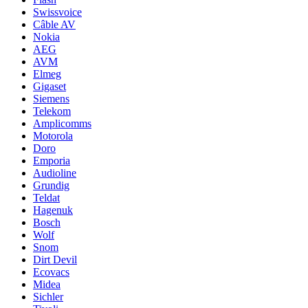
Swissvoice
Câble AV
Nokia
AEG
AVM
Elmeg
Gigaset
Siemens
Telekom
Amplicomms
Motorola
Doro
Emporia
Audioline
Grundig
Teldat
Hagenuk
Bosch
Wolf
Snom
Dirt Devil
Ecovacs
Midea
Sichler