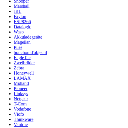
Snooper
Marshall
JBL
Bryton
ESP8266
Datalogic
Wasp
Akkuladegeräte
Magellan
Piles
bouchon d'objectif
EagleTac
Zweibrüder
Zebra
Honeywell
LAMAX
Midland
Pioneer
Linksys
Netgear
T-Com
Vodafone
Viofo
Thinkware
Vantrue