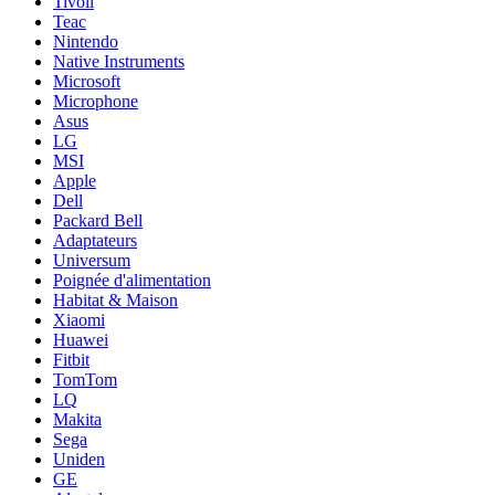
Tivoli
Teac
Nintendo
Native Instruments
Microsoft
Microphone
Asus
LG
MSI
Apple
Dell
Packard Bell
Adaptateurs
Universum
Poignée d'alimentation
Habitat & Maison
Xiaomi
Huawei
Fitbit
TomTom
LQ
Makita
Sega
Uniden
GE