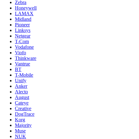
Zebra
Honeywell
LAMAX
Midland
Pioneer
Linksys
Netgear
T-Com
Vodafone
Viofo
Thinkware
Vantrue
BT
T-Mobile
Unify
Anker
Alecto
August
Cateye
Creative
DogTrace
Korg
Majority
Muse
NUK