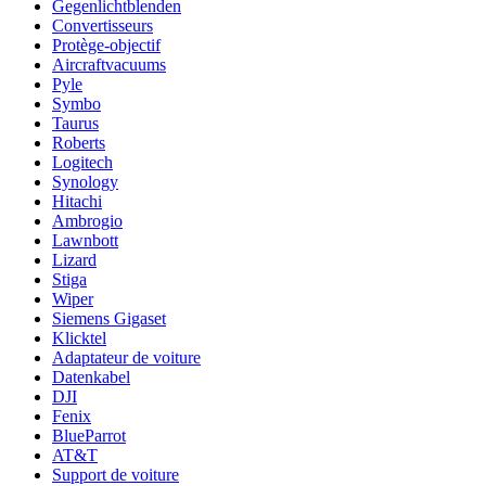
Gegenlichtblenden
Convertisseurs
Protège-objectif
Aircraftvacuums
Pyle
Symbo
Taurus
Roberts
Logitech
Synology
Hitachi
Ambrogio
Lawnbott
Lizard
Stiga
Wiper
Siemens Gigaset
Klicktel
Adaptateur de voiture
Datenkabel
DJI
Fenix
BlueParrot
AT&T
Support de voiture