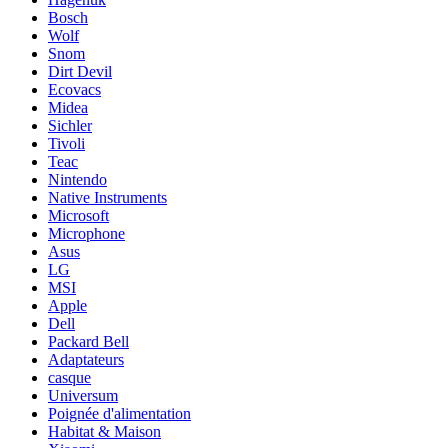
Bosch
Wolf
Snom
Dirt Devil
Ecovacs
Midea
Sichler
Tivoli
Teac
Nintendo
Native Instruments
Microsoft
Microphone
Asus
LG
MSI
Apple
Dell
Packard Bell
Adaptateurs
casque
Universum
Poignée d'alimentation
Habitat & Maison