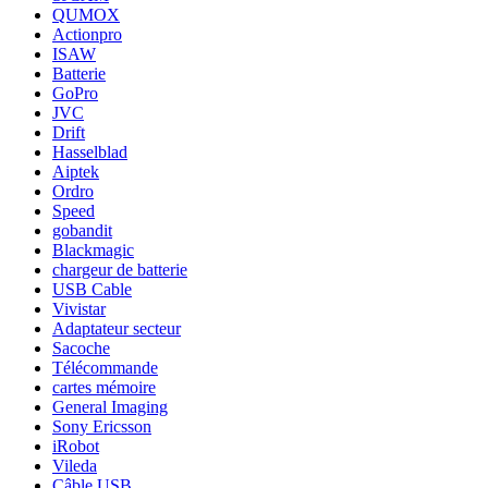
QUMOX
Actionpro
ISAW
Batterie
GoPro
JVC
Drift
Hasselblad
Aiptek
Ordro
Speed
gobandit
Blackmagic
chargeur de batterie
USB Cable
Vivistar
Adaptateur secteur
Sacoche
Télécommande
cartes mémoire
General Imaging
Sony Ericsson
iRobot
Vileda
Câble USB