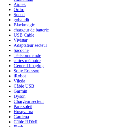
Aiptek
Ordro
Speed
gobandit
Blackmagic
chargeur de batterie
USB Cable
Vivistar
Adaptateur secteur
Sacoche
Télécommande
cartes mémoire
General Imaging
Sony Ericsson
iRobot
Vileda
Câble USB
Garmin
Dyson
Chargeur secteur
Pare-soleil
Husqvarna
Gardena
Câble HDMI
Flash