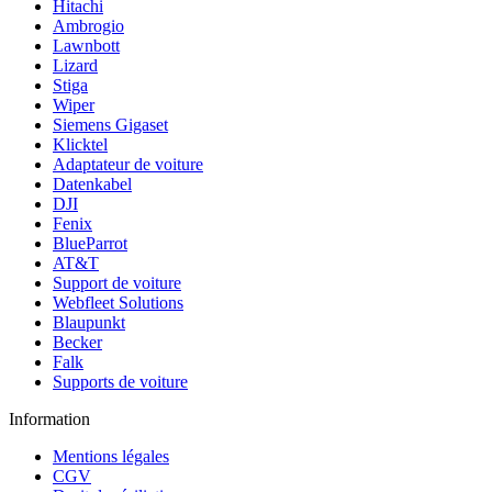
Hitachi
Ambrogio
Lawnbott
Lizard
Stiga
Wiper
Siemens Gigaset
Klicktel
Adaptateur de voiture
Datenkabel
DJI
Fenix
BlueParrot
AT&T
Support de voiture
Webfleet Solutions
Blaupunkt
Becker
Falk
Supports de voiture
Information
Mentions légales
CGV