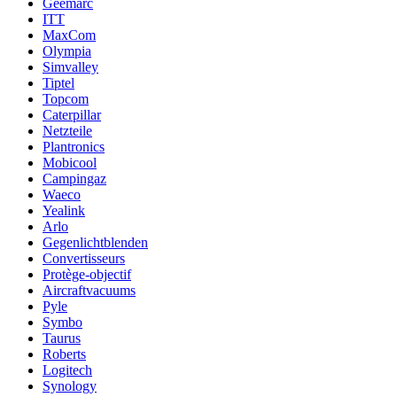
Geemarc
ITT
MaxCom
Olympia
Simvalley
Tiptel
Topcom
Caterpillar
Netzteile
Plantronics
Mobicool
Campingaz
Waeco
Yealink
Arlo
Gegenlichtblenden
Convertisseurs
Protège-objectif
Aircraftvacuums
Pyle
Symbo
Taurus
Roberts
Logitech
Synology