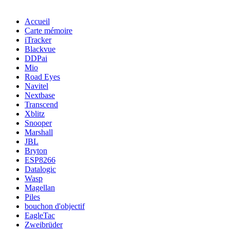
Accueil
Carte mémoire
iTracker
Blackvue
DDPai
Mio
Road Eyes
Navitel
Nextbase
Transcend
Xblitz
Snooper
Marshall
JBL
Bryton
ESP8266
Datalogic
Wasp
Magellan
Piles
bouchon d'objectif
EagleTac
Zweibrüder