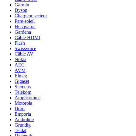
Garmin
Dyson
Chargeur secteur
Pare-soleil
Husqvarna
Gardena
Câble HDMI
Flash
Swissvoice
Câble AV
Nokia
AEG
AVM
Elmeg
Gigaset
Siemens
Telekom
Amplicomms
Motorola
Doro
Emporia
Audioline
Grundig
Teldat
Hagenuk