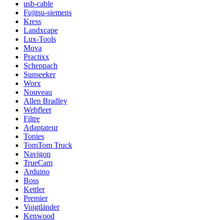
usb-cable
Fujitsu-siemens
Kress
Landxcape
Lux-Tools
Mova
Practixx
Scheppach
Sunseeker
Worx
Nouveau
Allen Bradley
Webfleet
Filtre
Adaptateur
Tonies
TomTom Truck
Navigon
TrueCam
Arduino
Boss
Kettler
Premier
Voigtländer
Kenwood