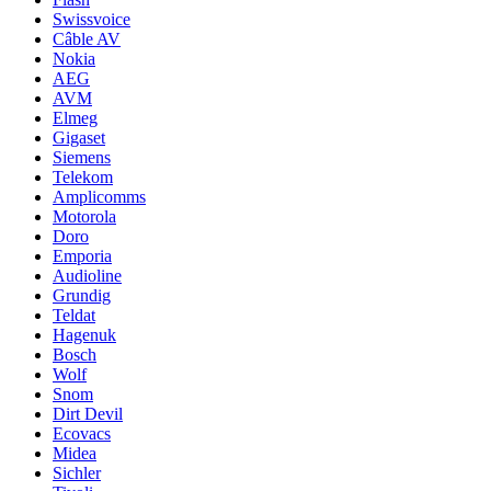
Swissvoice
Câble AV
Nokia
AEG
AVM
Elmeg
Gigaset
Siemens
Telekom
Amplicomms
Motorola
Doro
Emporia
Audioline
Grundig
Teldat
Hagenuk
Bosch
Wolf
Snom
Dirt Devil
Ecovacs
Midea
Sichler