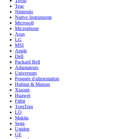
Tivoli
Teac
Nintendo
Native Instruments
Microsoft
Microphone
Asus
LG
MSI
Apple
Dell
Packard Bell
Adaptateurs
Universum
Poignée d'alimentation
Habitat & Maison
Xiaomi
Huawei
Fitbit
TomTom
LQ
Makita
Sega
Uniden
GE