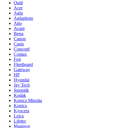
Outil
Acer
Agfa
Agfaphoto
Aito
Avant
Benq
Canon
Casio
Concord
Contax
Fuji
Fleetboard
Gateway
HP
Hyundai
Jay Tech
Jenoptik
Kodak
Konica Minolta
Konica
Kyocera
Leica
Lifetec
Maginon