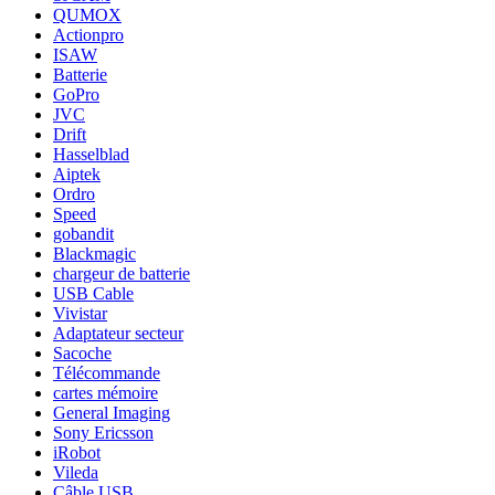
QUMOX
Actionpro
ISAW
Batterie
GoPro
JVC
Drift
Hasselblad
Aiptek
Ordro
Speed
gobandit
Blackmagic
chargeur de batterie
USB Cable
Vivistar
Adaptateur secteur
Sacoche
Télécommande
cartes mémoire
General Imaging
Sony Ericsson
iRobot
Vileda
Câble USB