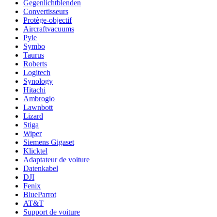
Gegenlichtblenden
Convertisseurs
Protège-objectif
Aircraftvacuums
Pyle
Symbo
Taurus
Roberts
Logitech
Synology
Hitachi
Ambrogio
Lawnbott
Lizard
Stiga
Wiper
Siemens Gigaset
Klicktel
Adaptateur de voiture
Datenkabel
DJI
Fenix
BlueParrot
AT&T
Support de voiture