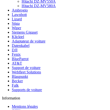
Hitachi DZ-MV550A
Hitachi DZ-MV580A
Ambrogio
Lawnbott
Lizard
Stiga
Wiper
Siemens Gigaset
Klicktel
Adaptateur de voiture
Datenkabel
DJI
Fenix
BlueParrot
AT&T
Support de voiture
Webfleet Solutions
Blaupunkt
Becker
Falk
Supports de voiture
Information
Mentions légales