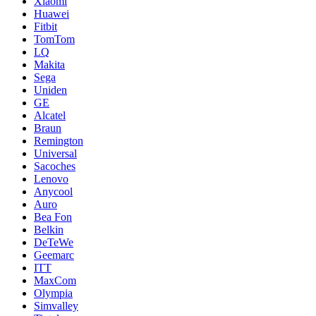
Xiaomi
Huawei
Fitbit
TomTom
LQ
Makita
Sega
Uniden
GE
Alcatel
Braun
Remington
Universal
Sacoches
Lenovo
Anycool
Auro
Bea Fon
Belkin
DeTeWe
Geemarc
ITT
MaxCom
Olympia
Simvalley