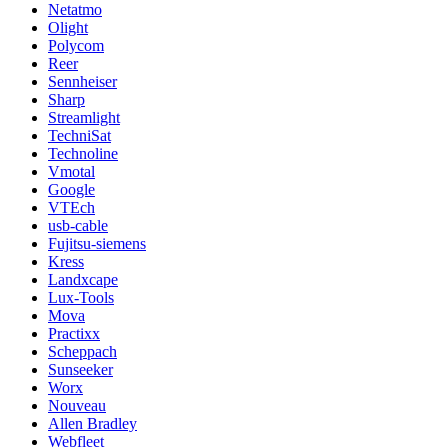
Netatmo
Olight
Polycom
Reer
Sennheiser
Sharp
Streamlight
TechniSat
Technoline
Vmotal
Google
VTEch
usb-cable
Fujitsu-siemens
Kress
Landxcape
Lux-Tools
Mova
Practixx
Scheppach
Sunseeker
Worx
Nouveau
Allen Bradley
Webfleet