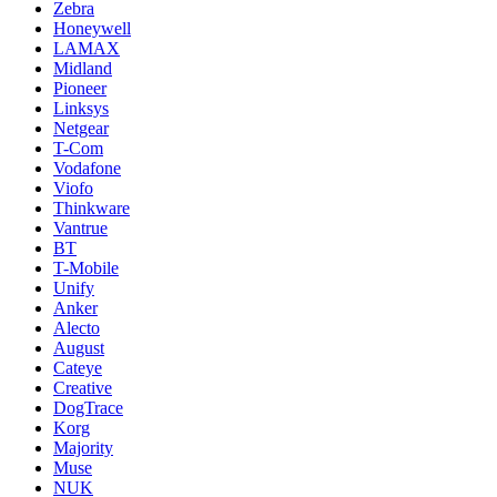
Zebra
Honeywell
LAMAX
Midland
Pioneer
Linksys
Netgear
T-Com
Vodafone
Viofo
Thinkware
Vantrue
BT
T-Mobile
Unify
Anker
Alecto
August
Cateye
Creative
DogTrace
Korg
Majority
Muse
NUK