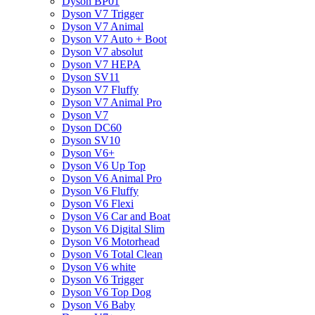
Dyson BP01
Dyson V7 Trigger
Dyson V7 Animal
Dyson V7 Auto + Boot
Dyson V7 absolut
Dyson V7 HEPA
Dyson SV11
Dyson V7 Fluffy
Dyson V7 Animal Pro
Dyson V7
Dyson DC60
Dyson SV10
Dyson V6+
Dyson V6 Up Top
Dyson V6 Animal Pro
Dyson V6 Fluffy
Dyson V6 Flexi
Dyson V6 Car and Boat
Dyson V6 Digital Slim
Dyson V6 Motorhead
Dyson V6 Total Clean
Dyson V6 white
Dyson V6 Trigger
Dyson V6 Top Dog
Dyson V6 Baby