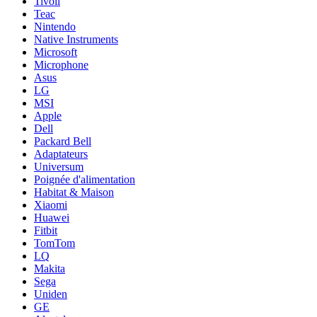
Tivoli
Teac
Nintendo
Native Instruments
Microsoft
Microphone
Asus
LG
MSI
Apple
Dell
Packard Bell
Adaptateurs
Universum
Poignée d'alimentation
Habitat & Maison
Xiaomi
Huawei
Fitbit
TomTom
LQ
Makita
Sega
Uniden
GE