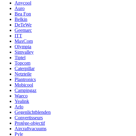
Anycool
Auro
Bea Fon
Belkin
DeTeWe
Geemarc
ITT
MaxCom
Olympia
Simvalley
Tiptel
Topcom
Caterpillar
Netzteile
Plantronics
Mobicool
Campingaz
Waeco
Yealink
Arlo
Gegenlichtblenden
Convertisseurs
Protège-objectif
Aircraftvacuums
Pyle