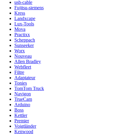
usb-cable
Fujitsu-siemens
Kress
Landxcape
Lux-Tools
Mova
Practixx
Scheppach
Sunseeker
Worx
Nouveau
Allen Bradley
Webfleet
Filtre
Adaptateur
Tonies
TomTom Truck
Navigon
TrueCam
Arduino
Boss
Kettler
Premier
Voigtländer
Kenwood