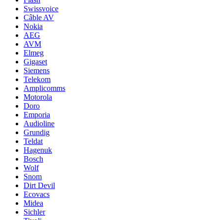
Swissvoice
Câble AV
Nokia
AEG
AVM
Elmeg
Gigaset
Siemens
Telekom
Amplicomms
Motorola
Doro
Emporia
Audioline
Grundig
Teldat
Hagenuk
Bosch
Wolf
Snom
Dirt Devil
Ecovacs
Midea
Sichler