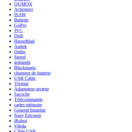
QUMOX
Actionpro
ISAW
Batterie
GoPro
JVC
Drift
Hasselblad
Aiptek
Ordro
Speed
gobandit
Blackmagic
chargeur de batterie
USB Cable
Vivistar
Adaptateur secteur
Sacoche
Télécommande
cartes mémoire
General Imaging
Sony Ericsson
iRobot
Vileda
Câble USB