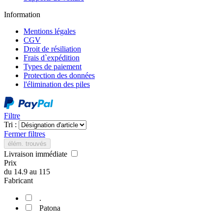
Information
Mentions légales
CGV
Droit de résiliation
Frais d`expédition
Types de paiement
Protection des données
l'élimination des piles
Filtre
Tri :
Fermer filtres
élém. trouvés
Livraison immédiate
Prix
du
14.9
au
115
Fabricant
.
Patona