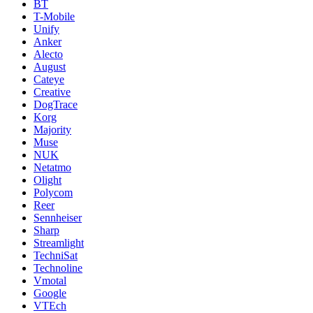
BT
T-Mobile
Unify
Anker
Alecto
August
Cateye
Creative
DogTrace
Korg
Majority
Muse
NUK
Netatmo
Olight
Polycom
Reer
Sennheiser
Sharp
Streamlight
TechniSat
Technoline
Vmotal
Google
VTEch