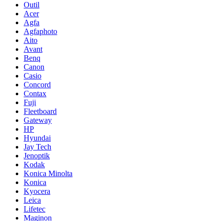
Outil
Acer
Agfa
Agfaphoto
Aito
Avant
Benq
Canon
Casio
Concord
Contax
Fuji
Fleetboard
Gateway
HP
Hyundai
Jay Tech
Jenoptik
Kodak
Konica Minolta
Konica
Kyocera
Leica
Lifetec
Maginon