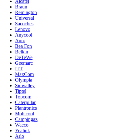
Alcatel
Braun
Remington
Universal
Sacoches
Lenovo
Anycool
Auro
Bea Fon
Belkin
DeTeWe
Geemarc
ITT
MaxCom
Olympia
Simvalley
Tiptel
Topcom
Caterpillar
Plantronics
Mobicool
Campingaz
Waeco
Yealink
Arlo