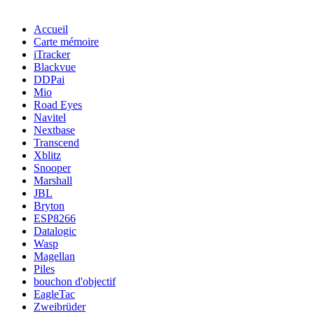
Accueil
Carte mémoire
iTracker
Blackvue
DDPai
Mio
Road Eyes
Navitel
Nextbase
Transcend
Xblitz
Snooper
Marshall
JBL
Bryton
ESP8266
Datalogic
Wasp
Magellan
Piles
bouchon d'objectif
EagleTac
Zweibrüder