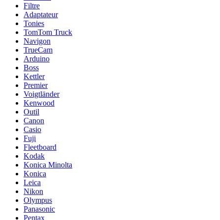
Filtre
Adaptateur
Tonies
TomTom Truck
Navigon
TrueCam
Arduino
Boss
Kettler
Premier
Voigtländer
Kenwood
Outil
Canon
Casio
Fuji
Fleetboard
Kodak
Konica Minolta
Konica
Leica
Nikon
Olympus
Panasonic
Pentax