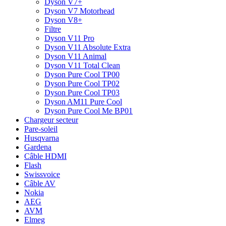
Dyson V7+
Dyson V7 Motorhead
Dyson V8+
Filtre
Dyson V11 Pro
Dyson V11 Absolute Extra
Dyson V11 Animal
Dyson V11 Total Clean
Dyson Pure Cool TP00
Dyson Pure Cool TP02
Dyson Pure Cool TP03
Dyson AM11 Pure Cool
Dyson Pure Cool Me BP01
Chargeur secteur
Pare-soleil
Husqvarna
Gardena
Câble HDMI
Flash
Swissvoice
Câble AV
Nokia
AEG
AVM
Elmeg