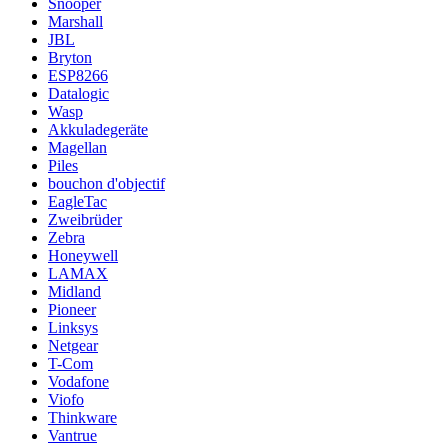
Snooper
Marshall
JBL
Bryton
ESP8266
Datalogic
Wasp
Akkuladegeräte
Magellan
Piles
bouchon d'objectif
EagleTac
Zweibrüder
Zebra
Honeywell
LAMAX
Midland
Pioneer
Linksys
Netgear
T-Com
Vodafone
Viofo
Thinkware
Vantrue