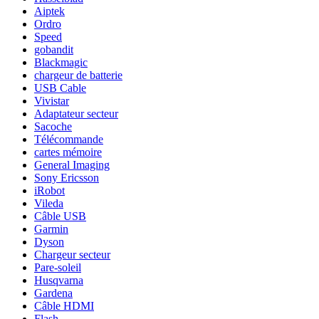
Aiptek
Ordro
Speed
gobandit
Blackmagic
chargeur de batterie
USB Cable
Vivistar
Adaptateur secteur
Sacoche
Télécommande
cartes mémoire
General Imaging
Sony Ericsson
iRobot
Vileda
Câble USB
Garmin
Dyson
Chargeur secteur
Pare-soleil
Husqvarna
Gardena
Câble HDMI
Flash