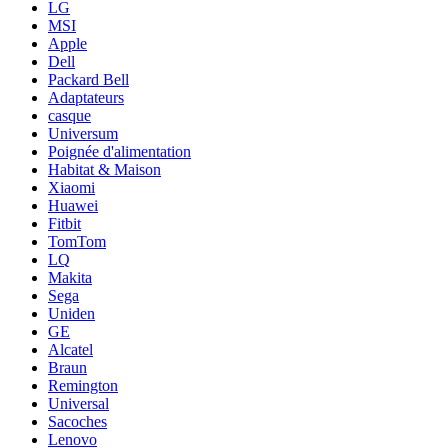
LG
MSI
Apple
Dell
Packard Bell
Adaptateurs
casque
Universum
Poignée d'alimentation
Habitat & Maison
Xiaomi
Huawei
Fitbit
TomTom
LQ
Makita
Sega
Uniden
GE
Alcatel
Braun
Remington
Universal
Sacoches
Lenovo