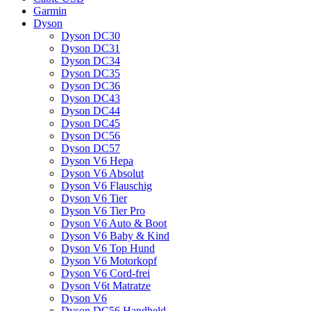
Garmin
Dyson
Dyson DC30
Dyson DC31
Dyson DC34
Dyson DC35
Dyson DC36
Dyson DC43
Dyson DC44
Dyson DC45
Dyson DC56
Dyson DC57
Dyson V6 Hepa
Dyson V6 Absolut
Dyson V6 Flauschig
Dyson V6 Tier
Dyson V6 Tier Pro
Dyson V6 Auto & Boot
Dyson V6 Baby & Kind
Dyson V6 Top Hund
Dyson V6 Motorkopf
Dyson V6 Cord-frei
Dyson V6t Matratze
Dyson V6
Dyson DC56 Handheld