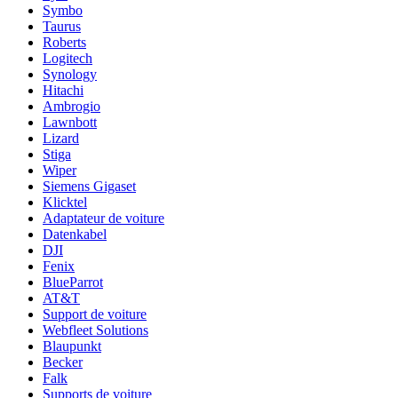
Symbo
Taurus
Roberts
Logitech
Synology
Hitachi
Ambrogio
Lawnbott
Lizard
Stiga
Wiper
Siemens Gigaset
Klicktel
Adaptateur de voiture
Datenkabel
DJI
Fenix
BlueParrot
AT&T
Support de voiture
Webfleet Solutions
Blaupunkt
Becker
Falk
Supports de voiture