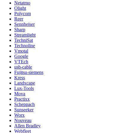
Netatmo
Olight
Polycom
Reer
Sennheiser
Sharp
Streamlight
TechniSat
Technoline
Vmotal
Google
VTEch
usb-cable
Fujitsu-siemens
Kress
Landxcape
Lux-Tools
Mova
Practixx
Scheppach
Sunseeker
Worx
Nouveau
Allen Bradley
Webfleet