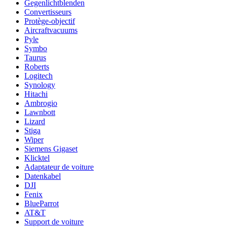
Gegenlichtblenden
Convertisseurs
Protège-objectif
Aircraftvacuums
Pyle
Symbo
Taurus
Roberts
Logitech
Synology
Hitachi
Ambrogio
Lawnbott
Lizard
Stiga
Wiper
Siemens Gigaset
Klicktel
Adaptateur de voiture
Datenkabel
DJI
Fenix
BlueParrot
AT&T
Support de voiture