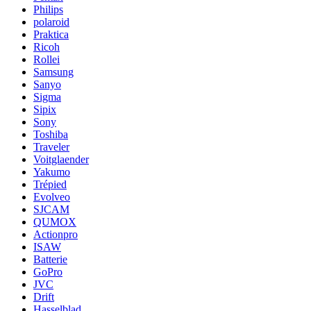
Philips
polaroid
Praktica
Ricoh
Rollei
Samsung
Sanyo
Sigma
Sipix
Sony
Toshiba
Traveler
Voitglaender
Yakumo
Trépied
Evolveo
SJCAM
QUMOX
Actionpro
ISAW
Batterie
GoPro
JVC
Drift
Hasselblad