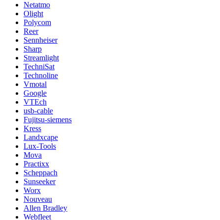
Netatmo
Olight
Polycom
Reer
Sennheiser
Sharp
Streamlight
TechniSat
Technoline
Vmotal
Google
VTEch
usb-cable
Fujitsu-siemens
Kress
Landxcape
Lux-Tools
Mova
Practixx
Scheppach
Sunseeker
Worx
Nouveau
Allen Bradley
Webfleet