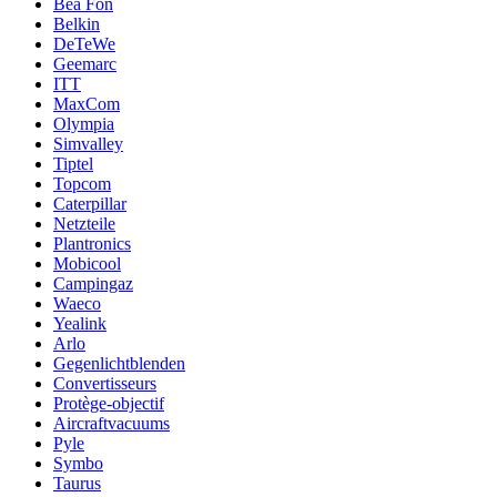
Bea Fon
Belkin
DeTeWe
Geemarc
ITT
MaxCom
Olympia
Simvalley
Tiptel
Topcom
Caterpillar
Netzteile
Plantronics
Mobicool
Campingaz
Waeco
Yealink
Arlo
Gegenlichtblenden
Convertisseurs
Protège-objectif
Aircraftvacuums
Pyle
Symbo
Taurus