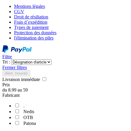
Mentions légales
CGV
Droit de résiliation
Frais d`expédition
Types de paiement
Protection des données
l'élimination des piles
Filtre
Tri :
Fermer filtres
élém. trouvés
Livraison immédiate
Prix
du
8.99
au
59
Fabricant
.
Nedis
OTB
Patona