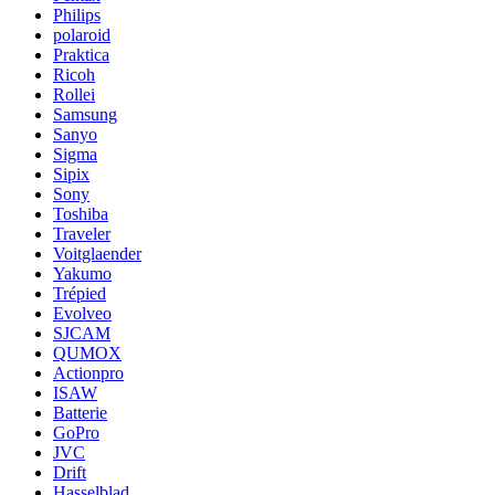
Philips
polaroid
Praktica
Ricoh
Rollei
Samsung
Sanyo
Sigma
Sipix
Sony
Toshiba
Traveler
Voitglaender
Yakumo
Trépied
Evolveo
SJCAM
QUMOX
Actionpro
ISAW
Batterie
GoPro
JVC
Drift
Hasselblad