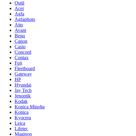
Outil
Acer
Agfa
Agfaphoto
Aito
Avant
Benq
Canon
Casio
Concord
Contax
Fuji
Fleetboard
Gateway
HP
Hyundai
Jay Tech
Jenoptik
Kodak
Konica Minolta
Konica
Kyocera
Leica
Lifetec
Maginon