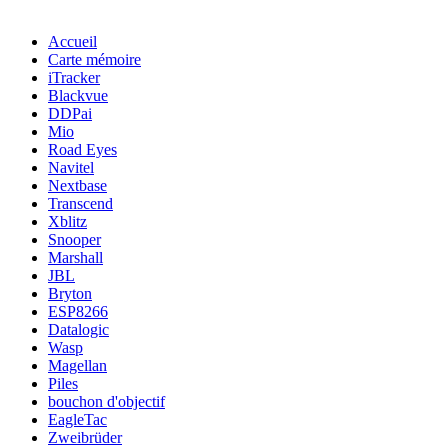
Accueil
Carte mémoire
iTracker
Blackvue
DDPai
Mio
Road Eyes
Navitel
Nextbase
Transcend
Xblitz
Snooper
Marshall
JBL
Bryton
ESP8266
Datalogic
Wasp
Magellan
Piles
bouchon d'objectif
EagleTac
Zweibrüder