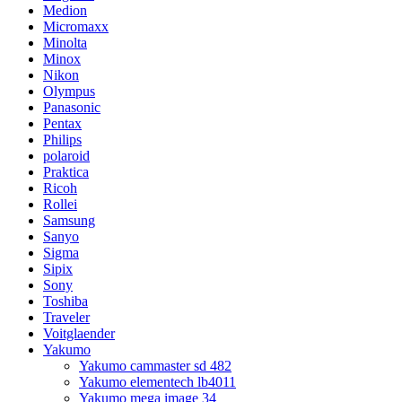
Medion
Micromaxx
Minolta
Minox
Nikon
Olympus
Panasonic
Pentax
Philips
polaroid
Praktica
Ricoh
Rollei
Samsung
Sanyo
Sigma
Sipix
Sony
Toshiba
Traveler
Voitglaender
Yakumo
Yakumo cammaster sd 482
Yakumo elementech lb4011
Yakumo mega image 34