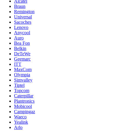
Alcatel
Braun
Remington
Universal
Sacoches
Lenovo
Anycool
Auro
Bea Fon
Belkin
DeTeWe
Geemarc
ITT
MaxCom
Olympia
Simvalley
Tiptel
Topcom
Caterpillar
Plantronics
Mobicool
Campingaz
Waeco
Yealink
Arlo