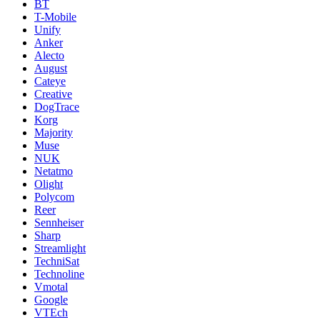
BT
T-Mobile
Unify
Anker
Alecto
August
Cateye
Creative
DogTrace
Korg
Majority
Muse
NUK
Netatmo
Olight
Polycom
Reer
Sennheiser
Sharp
Streamlight
TechniSat
Technoline
Vmotal
Google
VTEch