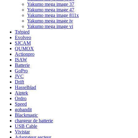
Yakumo mega image 37
Yakumo mega image 47
Yakumo mega image 811x
Yakumo mega image iv
Yakumo mega image vi
Trépied
Evolveo
SJCAM
QUMOX
Actionpro
ISAW
Batterie
GoPro
JVC
Drift
Hasselblad
Aiptek
Ordro
Speed
gobandit
Blackmagic
chargeur de batterie
USB Cable
Vivistar
Adaptateur secteur