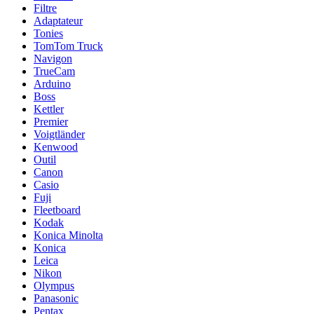
Filtre
Adaptateur
Tonies
TomTom Truck
Navigon
TrueCam
Arduino
Boss
Kettler
Premier
Voigtländer
Kenwood
Outil
Canon
Casio
Fuji
Fleetboard
Kodak
Konica Minolta
Konica
Leica
Nikon
Olympus
Panasonic
Pentax