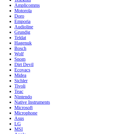
Amplicomms
Motorola
Doro
Emporia
Audioline
Grundig
Teldat
Hagenuk
Bosch
Wolf
Snom
Dirt Devil
Ecovacs
Midea
Sichler
Tivoli
Teac
Nintendo
Native Instruments
Microsoft
Microphone
Asus
LG
MSI