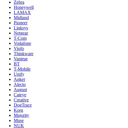
Zebra
Honeywell
LAMAX
Midland
Pioneer
Linksys
Netgear
T-Com
Vodafone
Viofo
Thinkware
Vantrue
BT
T-Mobile
Unify
Anker
Alecto
August
Cateye
Creative
DogTrace
Korg
Majority
Muse
NUK