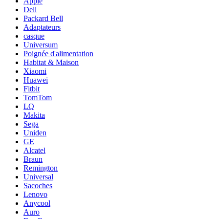
Apple
Dell
Packard Bell
Adaptateurs
casque
Universum
Poignée d'alimentation
Habitat & Maison
Xiaomi
Huawei
Fitbit
TomTom
LQ
Makita
Sega
Uniden
GE
Alcatel
Braun
Remington
Universal
Sacoches
Lenovo
Anycool
Auro