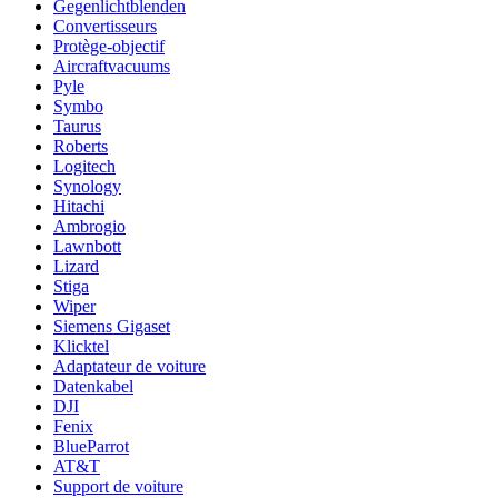
Gegenlichtblenden
Convertisseurs
Protège-objectif
Aircraftvacuums
Pyle
Symbo
Taurus
Roberts
Logitech
Synology
Hitachi
Ambrogio
Lawnbott
Lizard
Stiga
Wiper
Siemens Gigaset
Klicktel
Adaptateur de voiture
Datenkabel
DJI
Fenix
BlueParrot
AT&T
Support de voiture