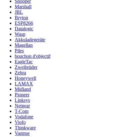
Snooper
Marshall
JBL
Bryton
ESP8266
Datalogic
Wasp
Akkuladegeräte
Magellan
Piles
bouchon d'objectif
EagleTac
Zweibrüder
Zebra
Honeywell
LAMAX
Midland
Pioneer
Linksys
Netgear
T-Com
Vodafone
Viofo
Thinkware
Vantrue