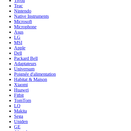
Tivoli
Teac
Nintendo
Native Instruments
Microsoft
Microphone
Asus
LG
MSI
Apple
Dell
Packard Bell
Adaptateurs
Universum
Poignée d'alimentation
Habitat & Maison
Xiaomi
Huawei
Fitbit
TomTom
LQ
Makita
Sega
Uniden
GE