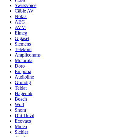
Swissvoice
Câble AV
Nokia
AEG
AVM
Elmeg
Gigaset
Siemens
Telekom
Amplicomms
Motorola
Doro
Emporia
Audioline
Grundig
Teldat
Hagenuk
Bosch
Wolf
Snom
Dirt Devil
Ecovacs
Midea
Sichler