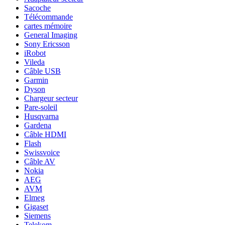
Sacoche
Télécommande
cartes mémoire
General Imaging
Sony Ericsson
iRobot
Vileda
Câble USB
Garmin
Dyson
Chargeur secteur
Pare-soleil
Husqvarna
Gardena
Câble HDMI
Flash
Swissvoice
Câble AV
Nokia
AEG
AVM
Elmeg
Gigaset
Siemens
Telekom