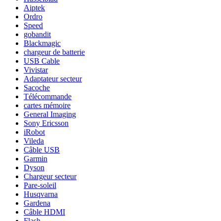
Aiptek
Ordro
Speed
gobandit
Blackmagic
chargeur de batterie
USB Cable
Vivistar
Adaptateur secteur
Sacoche
Télécommande
cartes mémoire
General Imaging
Sony Ericsson
iRobot
Vileda
Câble USB
Garmin
Dyson
Chargeur secteur
Pare-soleil
Husqvarna
Gardena
Câble HDMI
Flash