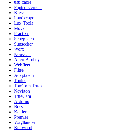
usb-cable
Fujitsu-siemens
Kress
Landxcape
Lux-Tools
Mova
Practixx
Scheppach
Sunseeker
Worx
Nouveau
Allen Bradley
Webfleet
Filtre
Adaptateur
Tonies
TomTom Truck
Navigon
TrueCam
Arduino
Boss
Kettler
Premier
Voigtländer
Kenwood