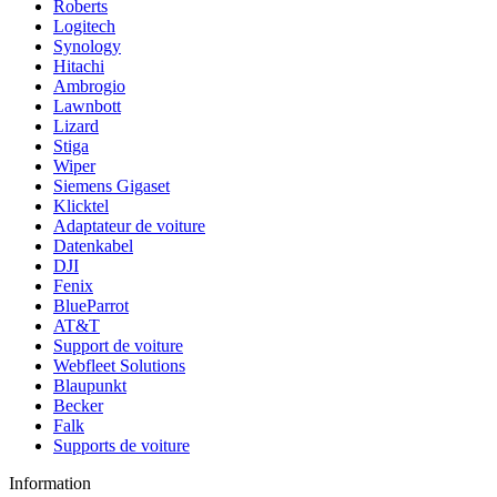
Roberts
Logitech
Synology
Hitachi
Ambrogio
Lawnbott
Lizard
Stiga
Wiper
Siemens Gigaset
Klicktel
Adaptateur de voiture
Datenkabel
DJI
Fenix
BlueParrot
AT&T
Support de voiture
Webfleet Solutions
Blaupunkt
Becker
Falk
Supports de voiture
Information