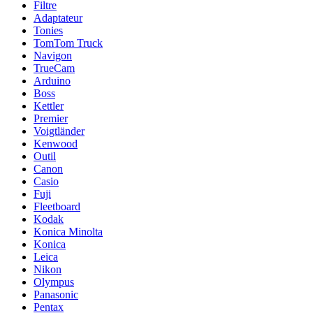
Filtre
Adaptateur
Tonies
TomTom Truck
Navigon
TrueCam
Arduino
Boss
Kettler
Premier
Voigtländer
Kenwood
Outil
Canon
Casio
Fuji
Fleetboard
Kodak
Konica Minolta
Konica
Leica
Nikon
Olympus
Panasonic
Pentax