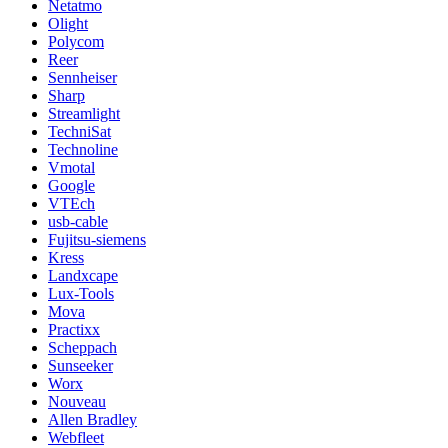
Netatmo
Olight
Polycom
Reer
Sennheiser
Sharp
Streamlight
TechniSat
Technoline
Vmotal
Google
VTEch
usb-cable
Fujitsu-siemens
Kress
Landxcape
Lux-Tools
Mova
Practixx
Scheppach
Sunseeker
Worx
Nouveau
Allen Bradley
Webfleet