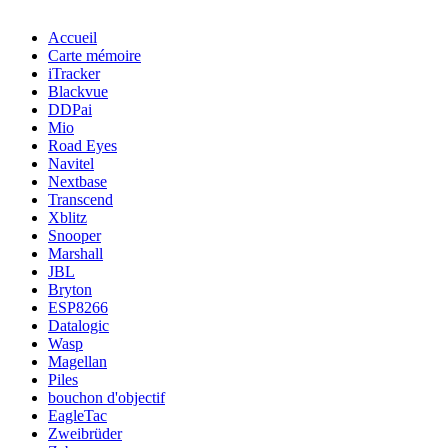
Accueil
Carte mémoire
iTracker
Blackvue
DDPai
Mio
Road Eyes
Navitel
Nextbase
Transcend
Xblitz
Snooper
Marshall
JBL
Bryton
ESP8266
Datalogic
Wasp
Magellan
Piles
bouchon d'objectif
EagleTac
Zweibrüder