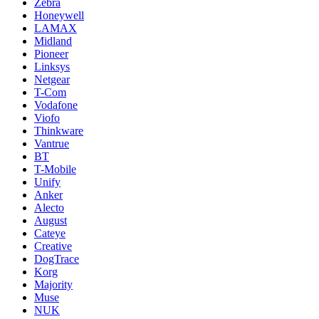
Zebra
Honeywell
LAMAX
Midland
Pioneer
Linksys
Netgear
T-Com
Vodafone
Viofo
Thinkware
Vantrue
BT
T-Mobile
Unify
Anker
Alecto
August
Cateye
Creative
DogTrace
Korg
Majority
Muse
NUK