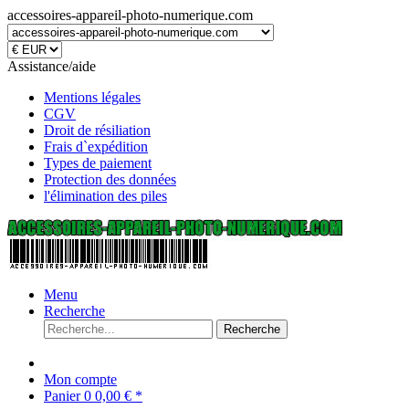
accessoires-appareil-photo-numerique.com
Assistance/aide
Mentions légales
CGV
Droit de résiliation
Frais d`expédition
Types de paiement
Protection des données
l'élimination des piles
Menu
Recherche
Recherche
Mon compte
Panier
0
0,00 € *