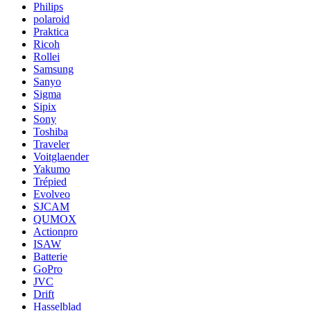
Philips
polaroid
Praktica
Ricoh
Rollei
Samsung
Sanyo
Sigma
Sipix
Sony
Toshiba
Traveler
Voitglaender
Yakumo
Trépied
Evolveo
SJCAM
QUMOX
Actionpro
ISAW
Batterie
GoPro
JVC
Drift
Hasselblad