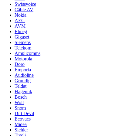
Swissvoice
Câble AV
Nokia
AEG
AVM
Elmeg
Gigaset
Siemens
Telekom
Amplicomms
Motorola
Doro
Emporia
Audioline
Grundig
Teldat
Hagenuk
Bosch
Wolf
Snom
Dirt Devil
Ecovacs
Midea
Sichler
Tivoli