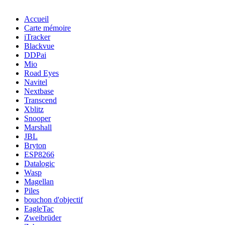
Accueil
Carte mémoire
iTracker
Blackvue
DDPai
Mio
Road Eyes
Navitel
Nextbase
Transcend
Xblitz
Snooper
Marshall
JBL
Bryton
ESP8266
Datalogic
Wasp
Magellan
Piles
bouchon d'objectif
EagleTac
Zweibrüder