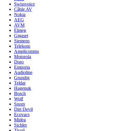
Swissvoice
Câble AV
Nokia
AEG
AVM
Elmeg
Gigaset
Siemens
Telekom
Amplicomms
Motorola
Doro
Emporia
Audioline
Grundig
Teldat
Hagenuk
Bosch
Wolf
Snom
Dirt Devil
Ecovacs
Midea
Sichler
Tivoli