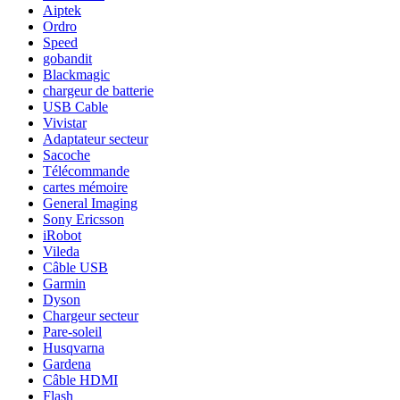
Aiptek
Ordro
Speed
gobandit
Blackmagic
chargeur de batterie
USB Cable
Vivistar
Adaptateur secteur
Sacoche
Télécommande
cartes mémoire
General Imaging
Sony Ericsson
iRobot
Vileda
Câble USB
Garmin
Dyson
Chargeur secteur
Pare-soleil
Husqvarna
Gardena
Câble HDMI
Flash