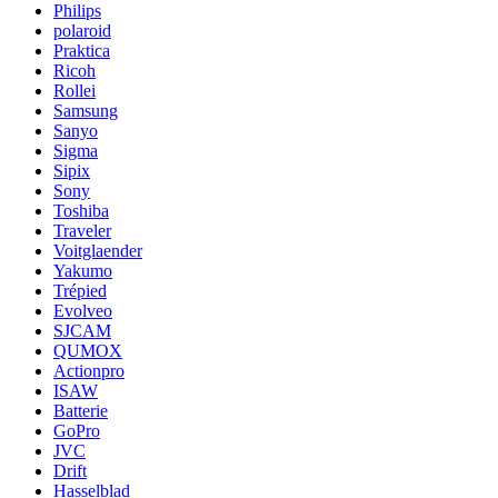
Philips
polaroid
Praktica
Ricoh
Rollei
Samsung
Sanyo
Sigma
Sipix
Sony
Toshiba
Traveler
Voitglaender
Yakumo
Trépied
Evolveo
SJCAM
QUMOX
Actionpro
ISAW
Batterie
GoPro
JVC
Drift
Hasselblad