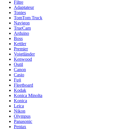
Filtre
Adaptateur
Tonies
TomTom Truck
Navigon
TrueCam
Arduino
Boss
Kettler
Premier
Voigtländer
Kenwood
Outil
Canon
Casio
Fuji
Fleetboard
Kodak
Konica Minolta
Konica
Leica
Nikon
Olympus
Panasonic
Pentax