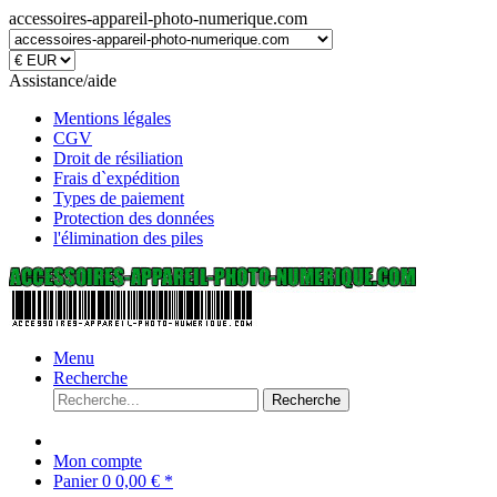
accessoires-appareil-photo-numerique.com
Assistance/aide
Mentions légales
CGV
Droit de résiliation
Frais d`expédition
Types de paiement
Protection des données
l'élimination des piles
Menu
Recherche
Recherche
Mon compte
Panier
0
0,00 € *