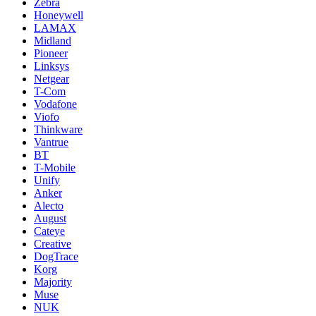
Zebra
Honeywell
LAMAX
Midland
Pioneer
Linksys
Netgear
T-Com
Vodafone
Viofo
Thinkware
Vantrue
BT
T-Mobile
Unify
Anker
Alecto
August
Cateye
Creative
DogTrace
Korg
Majority
Muse
NUK