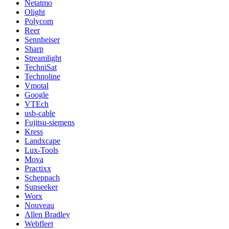
Netatmo
Olight
Polycom
Reer
Sennheiser
Sharp
Streamlight
TechniSat
Technoline
Vmotal
Google
VTEch
usb-cable
Fujitsu-siemens
Kress
Landxcape
Lux-Tools
Mova
Practixx
Scheppach
Sunseeker
Worx
Nouveau
Allen Bradley
Webfleet