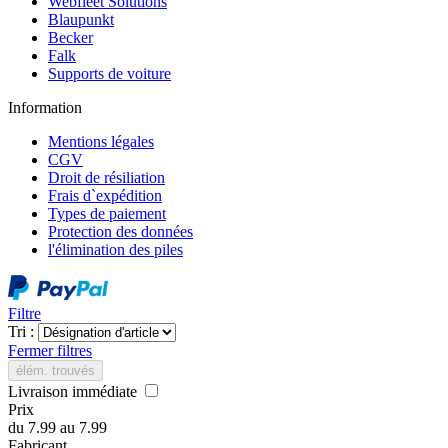
Webfleet Solutions
Blaupunkt
Becker
Falk
Supports de voiture
Information
Mentions légales
CGV
Droit de résiliation
Frais d`expédition
Types de paiement
Protection des données
l'élimination des piles
Filtre
Tri :
Fermer filtres
élém. trouvés
Livraison immédiate
Prix
du
7.99
au
7.99
Fabricant