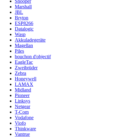
Snooper
Marshall
JBL
Bryton
ESP8266
Datalogic
Wasp
Akkuladegeräte
Magellan
Piles
bouchon d'objectif
EagleTac
Zweibrüder
Zebra
Honeywell
LAMAX
Midland
Pioneer
Linksys
Netgear
T-Com
Vodafone
Viofo
Thinkware
Vantrue