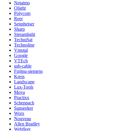
Netatmo
Olight
Polycom
Reer
Sennheiser
Sharp
Streamlight
TechniSat
Technoline
Vmotal
Google
VTEch
usb-cable
Fujitsu-siemens
Kress
Landxcape
Lux-Tools
Mova
Practixx
Scheppach
Sunseeker
Worx
Nouveau
Allen Bradley
Webfleet