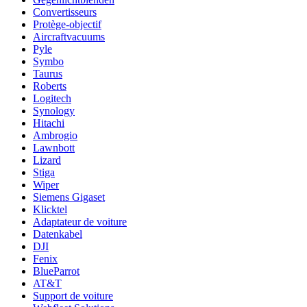
Convertisseurs
Protège-objectif
Aircraftvacuums
Pyle
Symbo
Taurus
Roberts
Logitech
Synology
Hitachi
Ambrogio
Lawnbott
Lizard
Stiga
Wiper
Siemens Gigaset
Klicktel
Adaptateur de voiture
Datenkabel
DJI
Fenix
BlueParrot
AT&T
Support de voiture