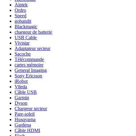
Aiptek
Ordro
Speed
gobandit
Blackmagic
chargeur de batterie
USB Cable
Vivistar
Adaptateur secteur
Sacoche
Télécommande
cartes mémoire
General Imaging
Sony Ericsson
iRobot
Vileda
Câble USB
Garmin
Dyson
Chargeur secteur
Pare-soleil
Husqvarna
Gardena
Câble HDMI
Flash