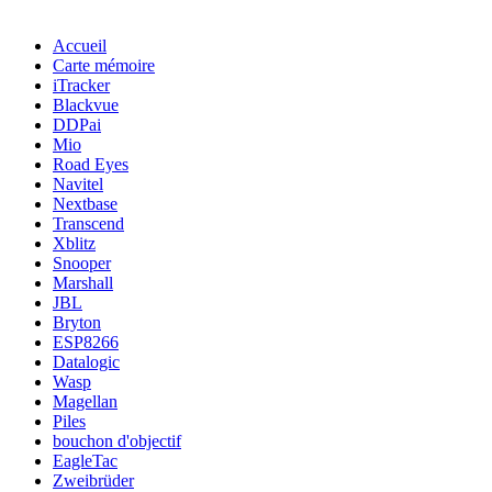
Accueil
Carte mémoire
iTracker
Blackvue
DDPai
Mio
Road Eyes
Navitel
Nextbase
Transcend
Xblitz
Snooper
Marshall
JBL
Bryton
ESP8266
Datalogic
Wasp
Magellan
Piles
bouchon d'objectif
EagleTac
Zweibrüder