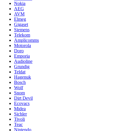
Nokia
AEG
AVM
Elmeg
Gigaset
Siemens
Telekom
Amplicomms
Motorola
Doro
Emporia
Audioline
Grundig
Teldat
Hagenuk
Bosch
Wolf
Snom
Dirt Devil
Ecovacs
Midea
Sichler
Tivoli
Teac
Nintendo