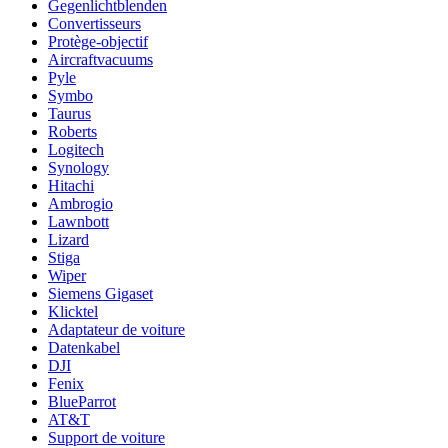
Gegenlichtblenden
Convertisseurs
Protège-objectif
Aircraftvacuums
Pyle
Symbo
Taurus
Roberts
Logitech
Synology
Hitachi
Ambrogio
Lawnbott
Lizard
Stiga
Wiper
Siemens Gigaset
Klicktel
Adaptateur de voiture
Datenkabel
DJI
Fenix
BlueParrot
AT&T
Support de voiture