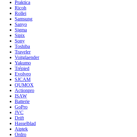
Praktica
Ricoh
Rollei
Samsung
Sanyo
Sigma
Sipix
Sony
Toshiba
Traveler
Voitglaender
Yakumo
Trépied
Evolveo
SJCAM
QUMOX
Actionpro
ISAW
Batterie
GoPro
JVC
Drift
Hasselblad
Aiptek
Ordro