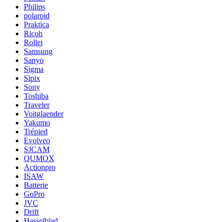
Philips
polaroid
Praktica
Ricoh
Rollei
Samsung
Sanyo
Sigma
Sipix
Sony
Toshiba
Traveler
Voitglaender
Yakumo
Trépied
Evolveo
SJCAM
QUMOX
Actionpro
ISAW
Batterie
GoPro
JVC
Drift
Hasselblad