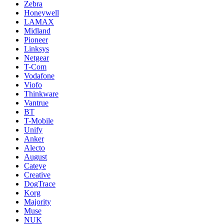
Zebra
Honeywell
LAMAX
Midland
Pioneer
Linksys
Netgear
T-Com
Vodafone
Viofo
Thinkware
Vantrue
BT
T-Mobile
Unify
Anker
Alecto
August
Cateye
Creative
DogTrace
Korg
Majority
Muse
NUK