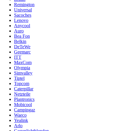
Remington
Universal
Sacoches
Lenovo
Anycool
Auro
Bea Fon
Belkin
DeTeWe
Geemarc
ITT
MaxCom
Olympia
Simvalley
Tiptel
Topcom
Caterpillar
Netzteile
Plantronics
Mobicool
Campingaz
Waeco
Yealink
Arlo
Gegenlichtblenden