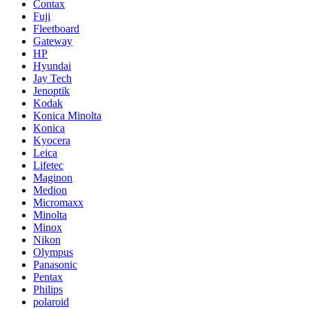
Contax
Fuji
Fleetboard
Gateway
HP
Hyundai
Jay Tech
Jenoptik
Kodak
Konica Minolta
Konica
Kyocera
Leica
Lifetec
Maginon
Medion
Micromaxx
Minolta
Minox
Nikon
Olympus
Panasonic
Pentax
Philips
polaroid