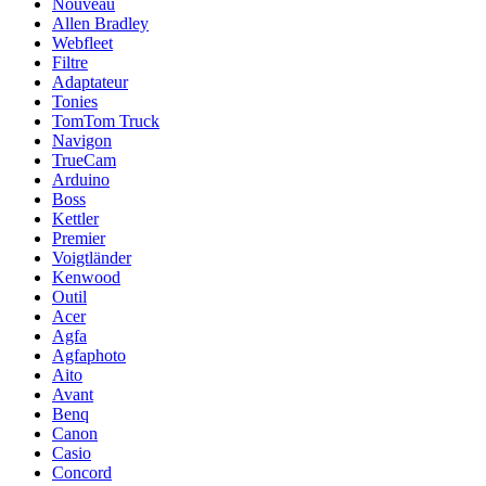
Nouveau
Allen Bradley
Webfleet
Filtre
Adaptateur
Tonies
TomTom Truck
Navigon
TrueCam
Arduino
Boss
Kettler
Premier
Voigtländer
Kenwood
Outil
Acer
Agfa
Agfaphoto
Aito
Avant
Benq
Canon
Casio
Concord