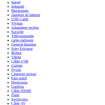
Speed
gobandit
Blackmagic
chargeur de batterie
USB Cable
Vivistar
Adaptateur secteur
Sacoche
Télécommande
cartes mémoire
General Imaging
Sony Ericsson
iRobot
Vileda
Câble USB
Garmin
Dyson
Chargeur secteur
Pare-soleil
Husqvarna
Gardena
Câble HDMI
Flash
Swissvoice
Câble AV