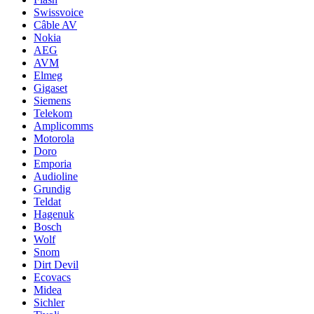
Swissvoice
Câble AV
Nokia
AEG
AVM
Elmeg
Gigaset
Siemens
Telekom
Amplicomms
Motorola
Doro
Emporia
Audioline
Grundig
Teldat
Hagenuk
Bosch
Wolf
Snom
Dirt Devil
Ecovacs
Midea
Sichler