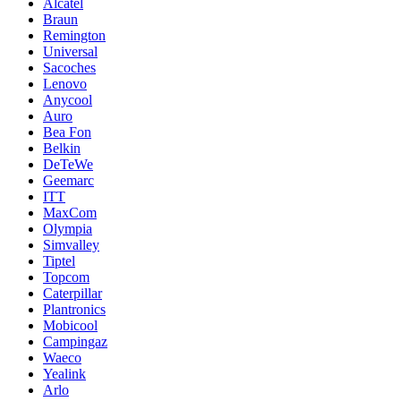
Alcatel
Braun
Remington
Universal
Sacoches
Lenovo
Anycool
Auro
Bea Fon
Belkin
DeTeWe
Geemarc
ITT
MaxCom
Olympia
Simvalley
Tiptel
Topcom
Caterpillar
Plantronics
Mobicool
Campingaz
Waeco
Yealink
Arlo