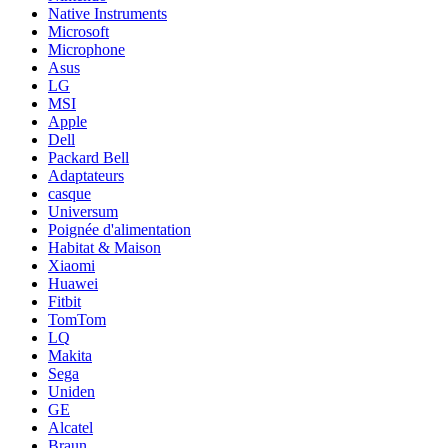
Native Instruments
Microsoft
Microphone
Asus
LG
MSI
Apple
Dell
Packard Bell
Adaptateurs
casque
Universum
Poignée d'alimentation
Habitat & Maison
Xiaomi
Huawei
Fitbit
TomTom
LQ
Makita
Sega
Uniden
GE
Alcatel
Braun