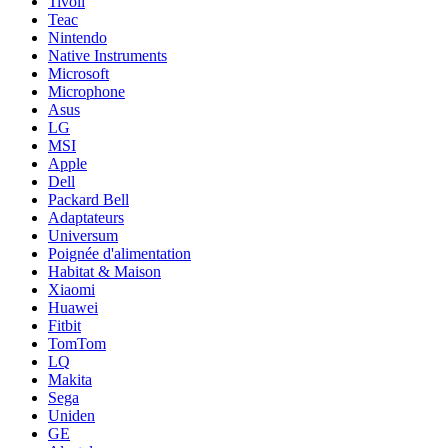
Tivoli
Teac
Nintendo
Native Instruments
Microsoft
Microphone
Asus
LG
MSI
Apple
Dell
Packard Bell
Adaptateurs
Universum
Poignée d'alimentation
Habitat & Maison
Xiaomi
Huawei
Fitbit
TomTom
LQ
Makita
Sega
Uniden
GE