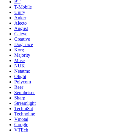
BT
T-Mobile
Unify
Anker
Alecto
August
Cateye
Creative
DogTrace
Korg
Majority
Muse
NUK
Netatmo
Olight
Polycom
Reer
Sennheiser
Sharp
Streamlight
TechniSat
Technoline
Vmotal
Google
VTEch