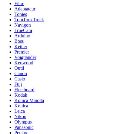
Filtre
Adaptateur
Tonies
TomTom Truck
Navigon
TrueCam
Arduino
Boss
Kettler
Premier
Voigtländer
Kenwood
Outil
Canon
Casio
Fuji
Fleetboard
Kodak
Konica Minolta
Konica
Leica
Nikon
Olympus
Panasonic
Pentax