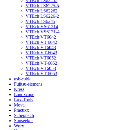
VTEch LS62255
VTEch LS6225-5
VTEch LS62262
VTEch LS6226-2
VTEch LS6245
VTEch VS61214
VTEch VS6121-4
VTEch VT6042
VTEch VT-6042
VTEch VT6043
VTEch VT-6043
VTEch VT6052
VTEch VT-6052
VTEch VT6053
VTEch VT-6053
usb-cable
Fujitsu-siemens
Kress
Landxcape
Lux-Tools
Mova
Practixx
Scheppach
Sunseeker
Worx