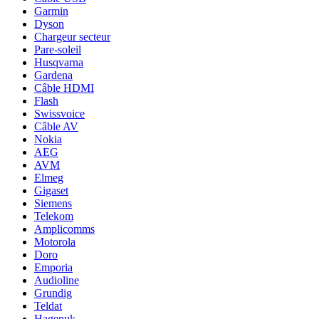
Garmin
Dyson
Chargeur secteur
Pare-soleil
Husqvarna
Gardena
Câble HDMI
Flash
Swissvoice
Câble AV
Nokia
AEG
AVM
Elmeg
Gigaset
Siemens
Telekom
Amplicomms
Motorola
Doro
Emporia
Audioline
Grundig
Teldat
Hagenuk