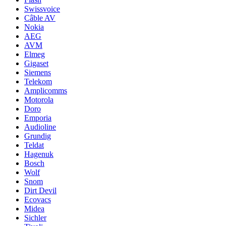
Swissvoice
Câble AV
Nokia
AEG
AVM
Elmeg
Gigaset
Siemens
Telekom
Amplicomms
Motorola
Doro
Emporia
Audioline
Grundig
Teldat
Hagenuk
Bosch
Wolf
Snom
Dirt Devil
Ecovacs
Midea
Sichler