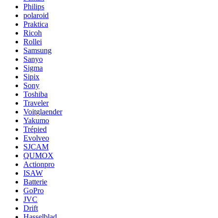
Philips
polaroid
Praktica
Ricoh
Rollei
Samsung
Sanyo
Sigma
Sipix
Sony
Toshiba
Traveler
Voitglaender
Yakumo
Trépied
Evolveo
SJCAM
QUMOX
Actionpro
ISAW
Batterie
GoPro
JVC
Drift
Hasselblad