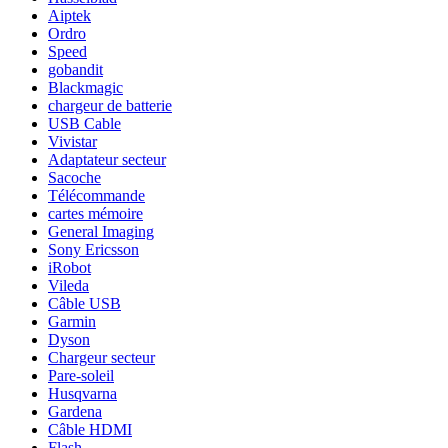
Aiptek
Ordro
Speed
gobandit
Blackmagic
chargeur de batterie
USB Cable
Vivistar
Adaptateur secteur
Sacoche
Télécommande
cartes mémoire
General Imaging
Sony Ericsson
iRobot
Vileda
Câble USB
Garmin
Dyson
Chargeur secteur
Pare-soleil
Husqvarna
Gardena
Câble HDMI
Flash