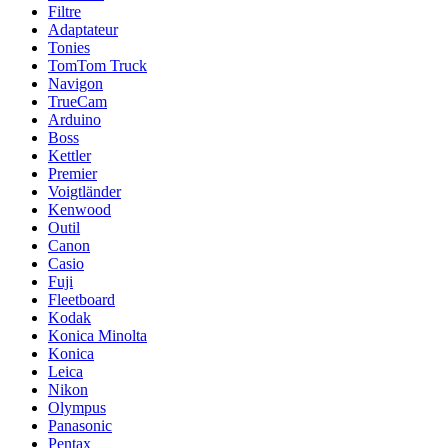
Filtre
Adaptateur
Tonies
TomTom Truck
Navigon
TrueCam
Arduino
Boss
Kettler
Premier
Voigtländer
Kenwood
Outil
Canon
Casio
Fuji
Fleetboard
Kodak
Konica Minolta
Konica
Leica
Nikon
Olympus
Panasonic
Pentax