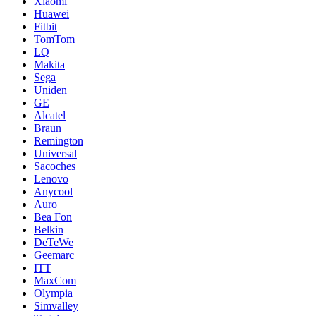
Xiaomi
Huawei
Fitbit
TomTom
LQ
Makita
Sega
Uniden
GE
Alcatel
Braun
Remington
Universal
Sacoches
Lenovo
Anycool
Auro
Bea Fon
Belkin
DeTeWe
Geemarc
ITT
MaxCom
Olympia
Simvalley