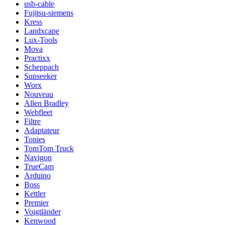
usb-cable
Fujitsu-siemens
Kress
Landxcape
Lux-Tools
Mova
Practixx
Scheppach
Sunseeker
Worx
Nouveau
Allen Bradley
Webfleet
Filtre
Adaptateur
Tonies
TomTom Truck
Navigon
TrueCam
Arduino
Boss
Kettler
Premier
Voigtländer
Kenwood