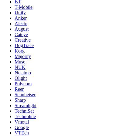
BT
T-Mobile
Unify
Anker
Alecto
August
Cateye
Creative
DogTrace
Korg
Majority
Muse
NUK
Netatmo
Olight
Polycom
Reer
Sennheiser
Sharp
Streamlight
TechniSat
Technoline
Vmotal
Google
VTEch