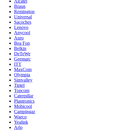
Alcatel
Braun
Remington
Universal
Sacoches
Lenovo
Anycool
Auro
Bea Fon
Belkin
DeTeWe
Geemarc
ITT
MaxCom
Olympia
Simvalley
Tiptel
Topcom
Caterpillar
Plantronics
Mobicool
Campingaz
Waeco
Yealink
Arlo