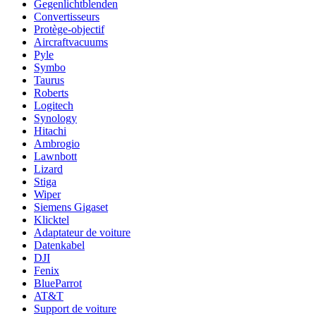
Gegenlichtblenden
Convertisseurs
Protège-objectif
Aircraftvacuums
Pyle
Symbo
Taurus
Roberts
Logitech
Synology
Hitachi
Ambrogio
Lawnbott
Lizard
Stiga
Wiper
Siemens Gigaset
Klicktel
Adaptateur de voiture
Datenkabel
DJI
Fenix
BlueParrot
AT&T
Support de voiture