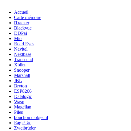
Accueil
Carte mémoire
iTracker
Blackvue
DDPai
Mio
Road Eyes
Navitel
Nextbase
Transcend
Xblitz
Snooper
Marshall
JBL
Bryton
ESP8266
Datalogic
Wasp
Magellan
Piles
bouchon d'objectif
EagleTac
Zweibrüder