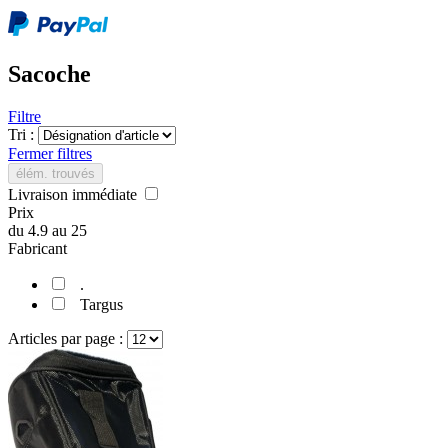
Sacoche
Filtre
Tri :
Fermer filtres
élém. trouvés
Livraison immédiate
Prix
du
4.9
au
25
Fabricant
.
Targus
Articles par page :