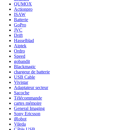
QUMOX
Actionpro
ISAW
Batterie
GoPro
JVC
Drift
Hasselblad
Aiptek
Ordro
Speed
gobandit
Blackmagic
chargeur de batterie
USB Cable
Vivistar
Adaptateur secteur
Sacoche
Télécommande
cartes mémoire
General Imaging
Sony Ericsson
iRobot
Vileda
Câble USB