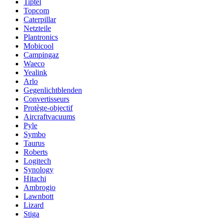
Tiptel
Topcom
Caterpillar
Netzteile
Plantronics
Mobicool
Campingaz
Waeco
Yealink
Arlo
Gegenlichtblenden
Convertisseurs
Protège-objectif
Aircraftvacuums
Pyle
Symbo
Taurus
Roberts
Logitech
Synology
Hitachi
Ambrogio
Lawnbott
Lizard
Stiga