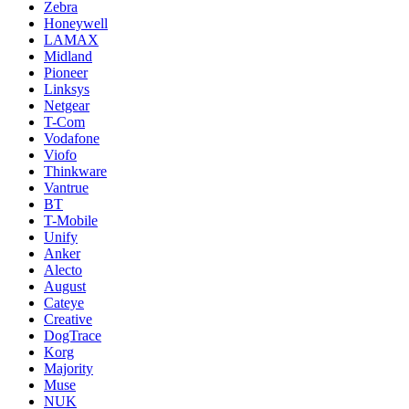
Zebra
Honeywell
LAMAX
Midland
Pioneer
Linksys
Netgear
T-Com
Vodafone
Viofo
Thinkware
Vantrue
BT
T-Mobile
Unify
Anker
Alecto
August
Cateye
Creative
DogTrace
Korg
Majority
Muse
NUK