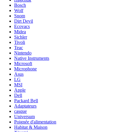
Bosch
Wolf
Snom
Dirt Devil
Ecovacs
Midea
Sichler
Tivoli
Teac
Nintendo
Native Instruments
Microsoft
Microphone
Asus
LG
MSI
Apple
Dell
Packard Bell
Adaptateurs
casque
Universum
Poignée d'alimentation
Habitat & Maison