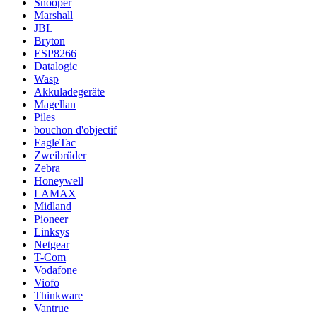
Snooper
Marshall
JBL
Bryton
ESP8266
Datalogic
Wasp
Akkuladegeräte
Magellan
Piles
bouchon d'objectif
EagleTac
Zweibrüder
Zebra
Honeywell
LAMAX
Midland
Pioneer
Linksys
Netgear
T-Com
Vodafone
Viofo
Thinkware
Vantrue