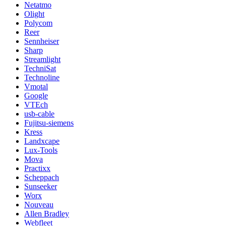
Netatmo
Olight
Polycom
Reer
Sennheiser
Sharp
Streamlight
TechniSat
Technoline
Vmotal
Google
VTEch
usb-cable
Fujitsu-siemens
Kress
Landxcape
Lux-Tools
Mova
Practixx
Scheppach
Sunseeker
Worx
Nouveau
Allen Bradley
Webfleet