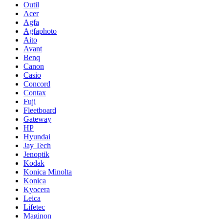
Outil
Acer
Agfa
Agfaphoto
Aito
Avant
Benq
Canon
Casio
Concord
Contax
Fuji
Fleetboard
Gateway
HP
Hyundai
Jay Tech
Jenoptik
Kodak
Konica Minolta
Konica
Kyocera
Leica
Lifetec
Maginon