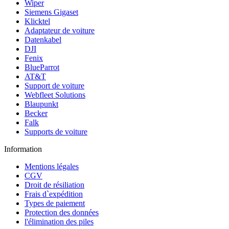
Wiper
Siemens Gigaset
Klicktel
Adaptateur de voiture
Datenkabel
DJI
Fenix
BlueParrot
AT&T
Support de voiture
Webfleet Solutions
Blaupunkt
Becker
Falk
Supports de voiture
Information
Mentions légales
CGV
Droit de résiliation
Frais d`expédition
Types de paiement
Protection des données
l'élimination des piles