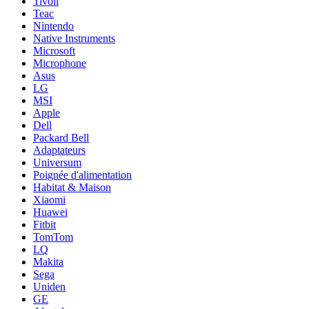
Tivoli
Teac
Nintendo
Native Instruments
Microsoft
Microphone
Asus
LG
MSI
Apple
Dell
Packard Bell
Adaptateurs
Universum
Poignée d'alimentation
Habitat & Maison
Xiaomi
Huawei
Fitbit
TomTom
LQ
Makita
Sega
Uniden
GE