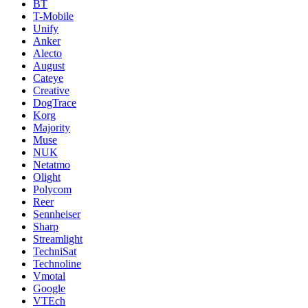
BT
T-Mobile
Unify
Anker
Alecto
August
Cateye
Creative
DogTrace
Korg
Majority
Muse
NUK
Netatmo
Olight
Polycom
Reer
Sennheiser
Sharp
Streamlight
TechniSat
Technoline
Vmotal
Google
VTEch