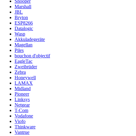
Snooper
Marshall
JBL
Bryton
ESP8266
Datalogic
Wasp
Akkuladegeräte
Magellan
Piles
bouchon d'objectif
EagleTac
Zweibrüder
Zebra
Honeywell
LAMAX
Midland
Pioneer
Linksys
Netgear
T-Com
Vodafone
Viofo
Thinkware
Vantrue