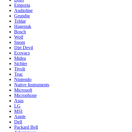
Emporia
Audioline
Grundig
Teldat
Hagenuk
Bosch
Wolf
Snom
Dirt Devil
Ecovacs
Midea
Sichler
Tivoli
Teac
Nintendo
Native Instruments
Microsoft
Microphone
Asus
LG
MSI
Apple
Dell
Packard Bell