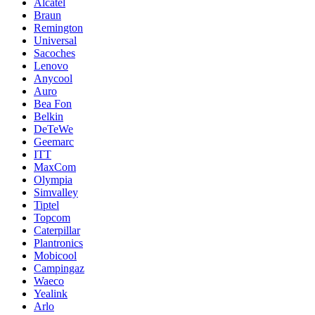
Alcatel
Braun
Remington
Universal
Sacoches
Lenovo
Anycool
Auro
Bea Fon
Belkin
DeTeWe
Geemarc
ITT
MaxCom
Olympia
Simvalley
Tiptel
Topcom
Caterpillar
Plantronics
Mobicool
Campingaz
Waeco
Yealink
Arlo