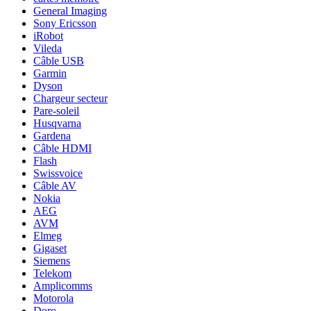
General Imaging
Sony Ericsson
iRobot
Vileda
Câble USB
Garmin
Dyson
Chargeur secteur
Pare-soleil
Husqvarna
Gardena
Câble HDMI
Flash
Swissvoice
Câble AV
Nokia
AEG
AVM
Elmeg
Gigaset
Siemens
Telekom
Amplicomms
Motorola
Doro