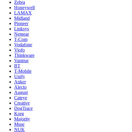
Zebra
Honeywell
LAMAX
Midland
Pioneer
Linksys
Netgear
T-Com
Vodafone
Viofo
Thinkware
Vantrue
BT
T-Mobile
Unify
Anker
Alecto
August
Cateye
Creative
DogTrace
Korg
Majority
Muse
NUK