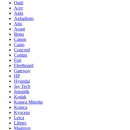
Outil
Acer
Agfa
Agfaphoto
Aito
Avant
Benq
Canon
Casio
Concord
Contax
Fuji
Fleetboard
Gateway
HP
Hyundai
Jay Tech
Jenoptik
Kodak
Konica Minolta
Konica
Kyocera
Leica
Lifetec
Maginon