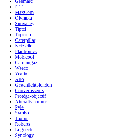
Geemarc
ITT
MaxCom
Olympia
Simvalley
Tiptel
Topcom
Caterpillar
Netzteile
Plantronics
Mobicool
Campingaz
Waeco
Yealink
Arlo
Gegenlichtblenden
Convertisseurs
Protège-objectif
Aircraftvacuums
Pyle
Symbo
Taurus
Roberts
Logitech
Synology