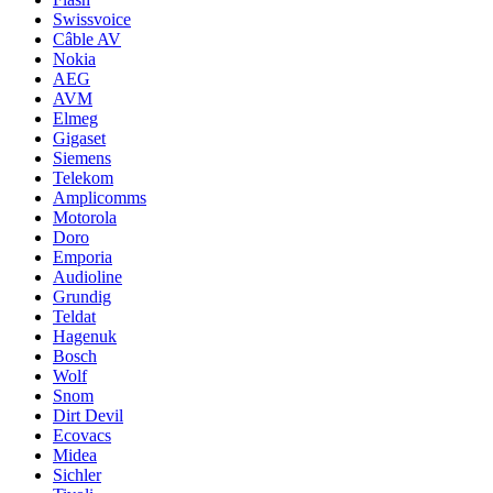
Swissvoice
Câble AV
Nokia
AEG
AVM
Elmeg
Gigaset
Siemens
Telekom
Amplicomms
Motorola
Doro
Emporia
Audioline
Grundig
Teldat
Hagenuk
Bosch
Wolf
Snom
Dirt Devil
Ecovacs
Midea
Sichler