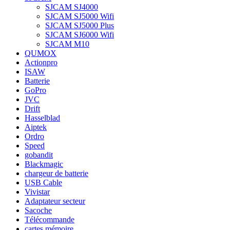
SJCAM SJ4000
SJCAM SJ5000 Wifi
SJCAM SJ5000 Plus
SJCAM SJ6000 Wifi
SJCAM M10
QUMOX
Actionpro
ISAW
Batterie
GoPro
JVC
Drift
Hasselblad
Aiptek
Ordro
Speed
gobandit
Blackmagic
chargeur de batterie
USB Cable
Vivistar
Adaptateur secteur
Sacoche
Télécommande
cartes mémoire