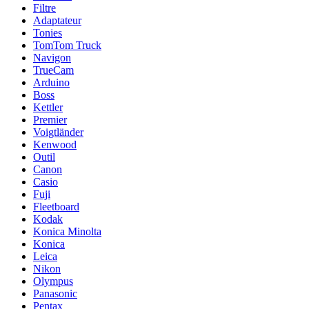
Filtre
Adaptateur
Tonies
TomTom Truck
Navigon
TrueCam
Arduino
Boss
Kettler
Premier
Voigtländer
Kenwood
Outil
Canon
Casio
Fuji
Fleetboard
Kodak
Konica Minolta
Konica
Leica
Nikon
Olympus
Panasonic
Pentax