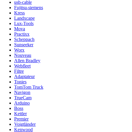
usb-cable
Fujitsu-siemens
Kress
Landxcape
Lux-Tools
Mova
Practixx
Scheppach
Sunseeker
Worx
Nouveau
Allen Bradley
Webfleet
Filtre
Adaptateur
Tonies
TomTom Truck
Navigon
TrueCam
Arduino
Boss
Kettler
Premier
Voigtländer
Kenwood