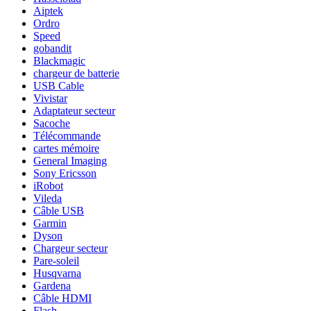
Aiptek
Ordro
Speed
gobandit
Blackmagic
chargeur de batterie
USB Cable
Vivistar
Adaptateur secteur
Sacoche
Télécommande
cartes mémoire
General Imaging
Sony Ericsson
iRobot
Vileda
Câble USB
Garmin
Dyson
Chargeur secteur
Pare-soleil
Husqvarna
Gardena
Câble HDMI
Flash