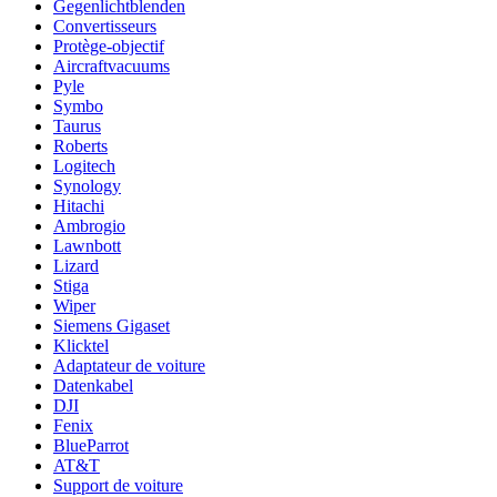
Gegenlichtblenden
Convertisseurs
Protège-objectif
Aircraftvacuums
Pyle
Symbo
Taurus
Roberts
Logitech
Synology
Hitachi
Ambrogio
Lawnbott
Lizard
Stiga
Wiper
Siemens Gigaset
Klicktel
Adaptateur de voiture
Datenkabel
DJI
Fenix
BlueParrot
AT&T
Support de voiture