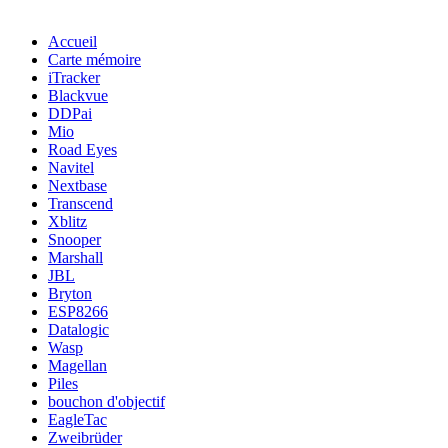
Accueil
Carte mémoire
iTracker
Blackvue
DDPai
Mio
Road Eyes
Navitel
Nextbase
Transcend
Xblitz
Snooper
Marshall
JBL
Bryton
ESP8266
Datalogic
Wasp
Magellan
Piles
bouchon d'objectif
EagleTac
Zweibrüder