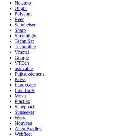
Netatmo
Olight
Polycom
Reer
Sennheiser
Sharp
Streamlight
TechniSat
Technoline
Vmotal
Google
VTEch
usb-cable
Fujitsu-siemens
Kress
Landxcape
Lux-Tools
Mova
Practixx
Scheppach
Sunseeker
Worx
Nouveau
Allen Bradley
Webfleet