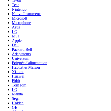
Tivoli
Teac
Nintendo
Native Instruments
Microsoft
Microphone
Asus
LG
MSI
Apple
Dell
Packard Bell
Adaptateurs
Universum
Poignée d'alimentation
Habitat & Maison
Xiaomi
Huawei
Fitbit
TomTom
LQ
Makita
Sega
Uniden
GE