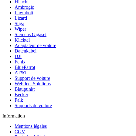
Hitachi
Ambrogio
Lawnbott
Lizard
Stiga
Wiper
Siemens Gigaset
Klicktel
Adaptateur de voiture
Datenkabel
DJI
Fenix
BlueParrot
AT&T
Support de voiture
Webfleet Solutions
Blaupunkt
Becker
Falk
Supports de voiture
Information
Mentions légales
CGV