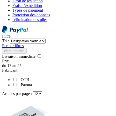
Droit de résiliation
Frais d`expédition
Types de paiement
Protection des données
l'élimination des piles
Filtre
Tri :
Fermer filtres
élém. trouvés
Livraison immédiate
Prix
du
13
au
25
Fabricant
OTB
Patona
Articles par page :