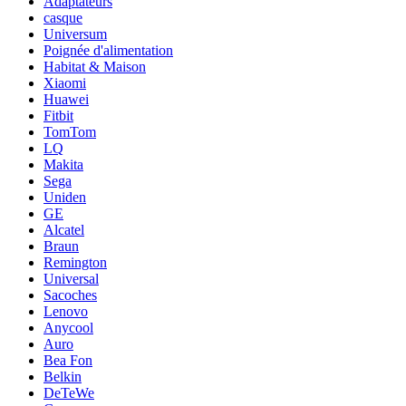
Adaptateurs
casque
Universum
Poignée d'alimentation
Habitat & Maison
Xiaomi
Huawei
Fitbit
TomTom
LQ
Makita
Sega
Uniden
GE
Alcatel
Braun
Remington
Universal
Sacoches
Lenovo
Anycool
Auro
Bea Fon
Belkin
DeTeWe