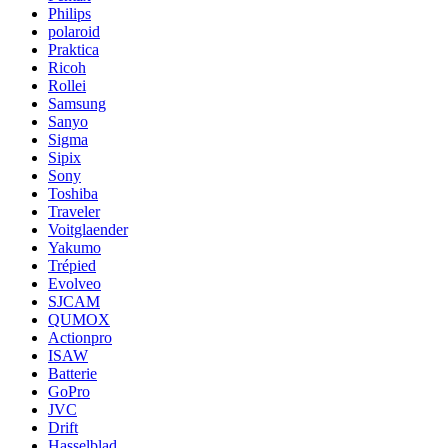
Philips
polaroid
Praktica
Ricoh
Rollei
Samsung
Sanyo
Sigma
Sipix
Sony
Toshiba
Traveler
Voitglaender
Yakumo
Trépied
Evolveo
SJCAM
QUMOX
Actionpro
ISAW
Batterie
GoPro
JVC
Drift
Hasselblad