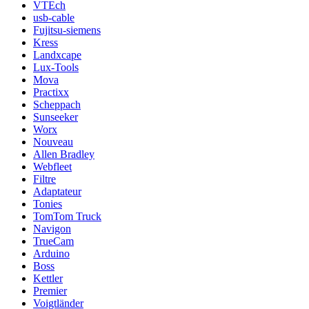
VTEch
usb-cable
Fujitsu-siemens
Kress
Landxcape
Lux-Tools
Mova
Practixx
Scheppach
Sunseeker
Worx
Nouveau
Allen Bradley
Webfleet
Filtre
Adaptateur
Tonies
TomTom Truck
Navigon
TrueCam
Arduino
Boss
Kettler
Premier
Voigtländer