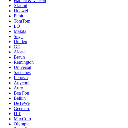
Habitat & Maison
Xiaomi
Huawei
Fitbit
TomTom
LQ
Makita
Sega
Uniden
GE
Alcatel
Braun
Remington
Universal
Sacoches
Lenovo
Anycool
Auro
Bea Fon
Belkin
DeTeWe
Geemarc
ITT
MaxCom
Olympia