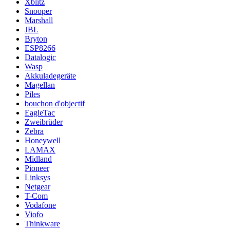
Xblitz
Snooper
Marshall
JBL
Bryton
ESP8266
Datalogic
Wasp
Akkuladegeräte
Magellan
Piles
bouchon d'objectif
EagleTac
Zweibrüder
Zebra
Honeywell
LAMAX
Midland
Pioneer
Linksys
Netgear
T-Com
Vodafone
Viofo
Thinkware