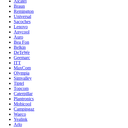
Alcatel
Braun
Remington
Universal
Sacoches
Lenovo
Anycool
Auro
Bea Fon
Belkin
DeTeWe
Geemarc
ITT
MaxCom
Olympia
Simvalley
Tiptel
Topcom
Caterpillar
Plantronics
Mobicool
Campingaz
Waeco
Yealink
Arlo