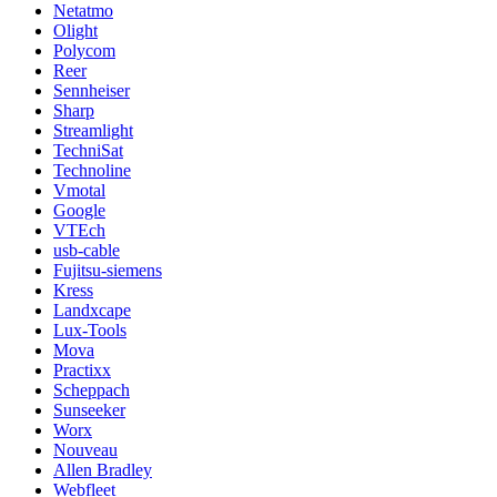
Netatmo
Olight
Polycom
Reer
Sennheiser
Sharp
Streamlight
TechniSat
Technoline
Vmotal
Google
VTEch
usb-cable
Fujitsu-siemens
Kress
Landxcape
Lux-Tools
Mova
Practixx
Scheppach
Sunseeker
Worx
Nouveau
Allen Bradley
Webfleet