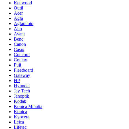
Kenwood
Outil
Acer
Agfa
Agfaphoto
Aito
Avant
Benq
Canon
Casio
Concord
Contax
Fuji
Fleetboard
Gateway
HP
Hyundai
Jay Tech
Jenoptik
Kodak
Konica Minolta
Konica
Kyocera
Leica
Lifetec