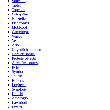
Simvalley
Tiptel
Topcom
Caterpillar
Netzteile
Plantronics
Mobicool
Campingaz
Waeco
Yealink
Arlo
Gegenlichtblenden
Convertisseurs
Protège-objectif
Aircraftvacuums
Pyle
Symbo
Taurus
Roberts
Logitech
Synology
Hitachi
Ambrogio
Lawnbott
Lizard