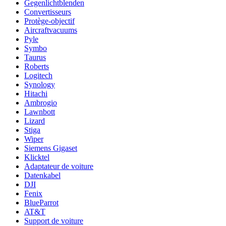
Gegenlichtblenden
Convertisseurs
Protège-objectif
Aircraftvacuums
Pyle
Symbo
Taurus
Roberts
Logitech
Synology
Hitachi
Ambrogio
Lawnbott
Lizard
Stiga
Wiper
Siemens Gigaset
Klicktel
Adaptateur de voiture
Datenkabel
DJI
Fenix
BlueParrot
AT&T
Support de voiture