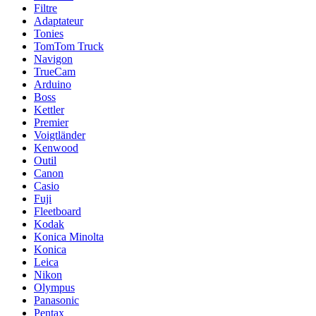
Filtre
Adaptateur
Tonies
TomTom Truck
Navigon
TrueCam
Arduino
Boss
Kettler
Premier
Voigtländer
Kenwood
Outil
Canon
Casio
Fuji
Fleetboard
Kodak
Konica Minolta
Konica
Leica
Nikon
Olympus
Panasonic
Pentax