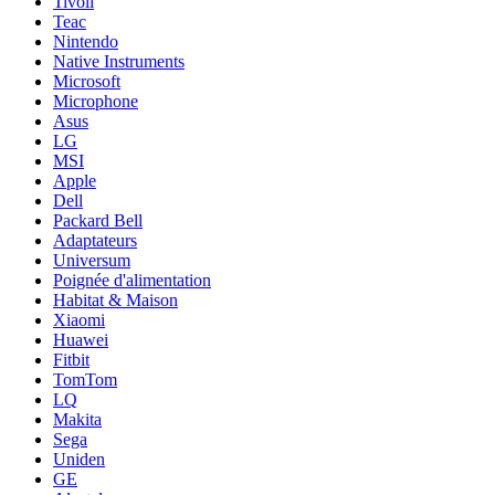
Tivoli
Teac
Nintendo
Native Instruments
Microsoft
Microphone
Asus
LG
MSI
Apple
Dell
Packard Bell
Adaptateurs
Universum
Poignée d'alimentation
Habitat & Maison
Xiaomi
Huawei
Fitbit
TomTom
LQ
Makita
Sega
Uniden
GE