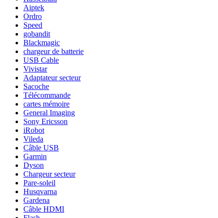
Aiptek
Ordro
Speed
gobandit
Blackmagic
chargeur de batterie
USB Cable
Vivistar
Adaptateur secteur
Sacoche
Télécommande
cartes mémoire
General Imaging
Sony Ericsson
iRobot
Vileda
Câble USB
Garmin
Dyson
Chargeur secteur
Pare-soleil
Husqvarna
Gardena
Câble HDMI
Flash