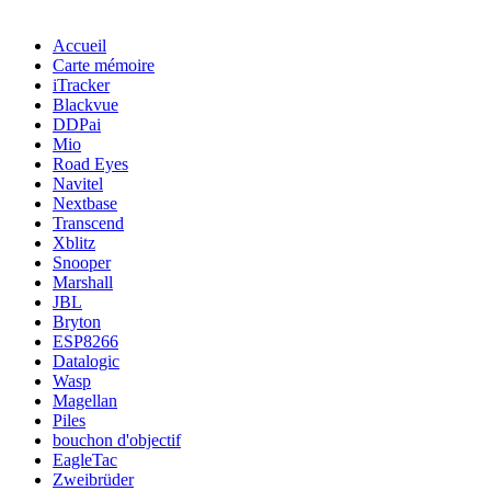
Accueil
Carte mémoire
iTracker
Blackvue
DDPai
Mio
Road Eyes
Navitel
Nextbase
Transcend
Xblitz
Snooper
Marshall
JBL
Bryton
ESP8266
Datalogic
Wasp
Magellan
Piles
bouchon d'objectif
EagleTac
Zweibrüder