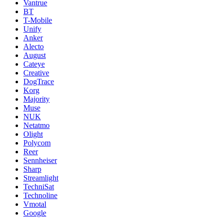
Vantrue
BT
T-Mobile
Unify
Anker
Alecto
August
Cateye
Creative
DogTrace
Korg
Majority
Muse
NUK
Netatmo
Olight
Polycom
Reer
Sennheiser
Sharp
Streamlight
TechniSat
Technoline
Vmotal
Google