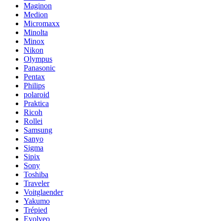
Maginon
Medion
Micromaxx
Minolta
Minox
Nikon
Olympus
Panasonic
Pentax
Philips
polaroid
Praktica
Ricoh
Rollei
Samsung
Sanyo
Sigma
Sipix
Sony
Toshiba
Traveler
Voitglaender
Yakumo
Trépied
Evolveo