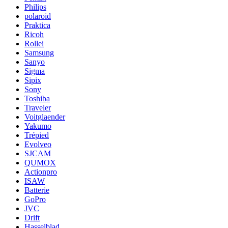
Philips
polaroid
Praktica
Ricoh
Rollei
Samsung
Sanyo
Sigma
Sipix
Sony
Toshiba
Traveler
Voitglaender
Yakumo
Trépied
Evolveo
SJCAM
QUMOX
Actionpro
ISAW
Batterie
GoPro
JVC
Drift
Hasselblad