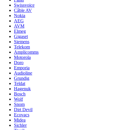
Swissvoice
Câble AV
Nokia
AEG
AVM
Elmeg
Gigaset
Siemens
Telekom
Amplicomms
Motorola
Doro
Emporia
Audioline
Grundig
Teldat
Hagenuk
Bosch
Wolf
Snom
Dirt Devil
Ecovacs
Midea
Sichler