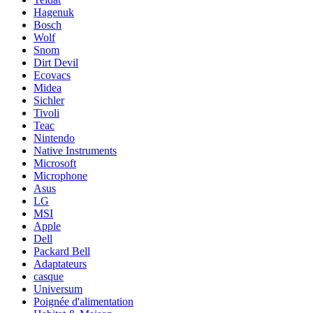
Hagenuk
Bosch
Wolf
Snom
Dirt Devil
Ecovacs
Midea
Sichler
Tivoli
Teac
Nintendo
Native Instruments
Microsoft
Microphone
Asus
LG
MSI
Apple
Dell
Packard Bell
Adaptateurs
casque
Universum
Poignée d'alimentation