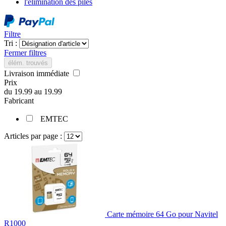
l'élimination des piles
Filtre
Tri :
Fermer filtres
élém. trouvés
Livraison immédiate
Prix
du
19.99
au
19.99
Fabricant
EMTEC
Articles par page :
Carte mémoire 64 Go pour Navitel
R1000