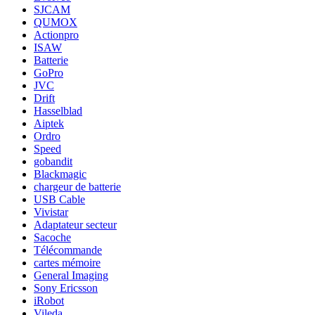
SJCAM
QUMOX
Actionpro
ISAW
Batterie
GoPro
JVC
Drift
Hasselblad
Aiptek
Ordro
Speed
gobandit
Blackmagic
chargeur de batterie
USB Cable
Vivistar
Adaptateur secteur
Sacoche
Télécommande
cartes mémoire
General Imaging
Sony Ericsson
iRobot
Vileda