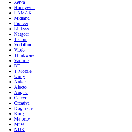
Zebra
Honeywell
LAMAX
Midland
Pioneer
Linksys
Netgear
T-Com
Vodafone
Viofo
Thinkware
Vantrue
BT
T-Mobile
Unify
Anker
Alecto
August
Cateye
Creative
DogTrace
Korg
Majority
Muse
NUK