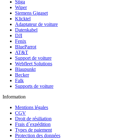
Stiga
Wiper
Siemens Gigaset
Klicktel
Adaptateur de voiture
Datenkabel
DJI
Fenix
BlueParrot
AT&T
Support de voiture
Webfleet Solutions
Blaupunkt
Becker
Falk
Supports de voiture
Information
Mentions légales
CGV
Droit de résiliation
Frais d`expédition
Types de paiement
Protection des données