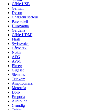
Câble USB
Garmin
Dyson
Chargeur secteur
Pare-soleil
Husqvarna
Gardena
Câble HDMI
Flash
Swissvoice
Câble AV
Nokia
AEG
AVM
Elmeg
Gigaset
Siemens
Telekom
Amplicomms
Motorola
Doro
Emporia
Audioline
Grundig
Teldat