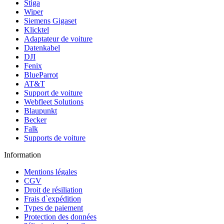
Stiga
Wiper
Siemens Gigaset
Klicktel
Adaptateur de voiture
Datenkabel
DJI
Fenix
BlueParrot
AT&T
Support de voiture
Webfleet Solutions
Blaupunkt
Becker
Falk
Supports de voiture
Information
Mentions légales
CGV
Droit de résiliation
Frais d`expédition
Types de paiement
Protection des données