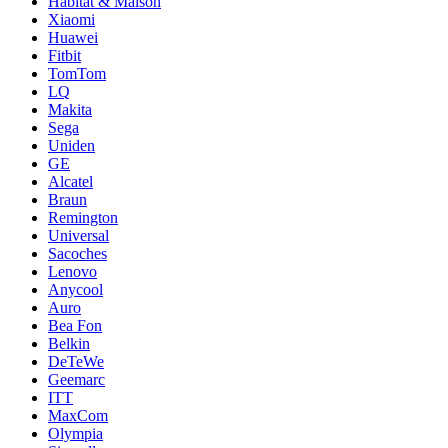
Habitat & Maison
Xiaomi
Huawei
Fitbit
TomTom
LQ
Makita
Sega
Uniden
GE
Alcatel
Braun
Remington
Universal
Sacoches
Lenovo
Anycool
Auro
Bea Fon
Belkin
DeTeWe
Geemarc
ITT
MaxCom
Olympia