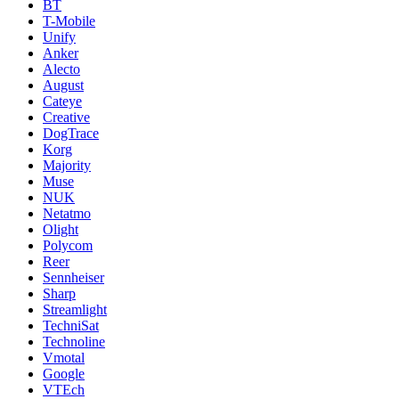
BT
T-Mobile
Unify
Anker
Alecto
August
Cateye
Creative
DogTrace
Korg
Majority
Muse
NUK
Netatmo
Olight
Polycom
Reer
Sennheiser
Sharp
Streamlight
TechniSat
Technoline
Vmotal
Google
VTEch