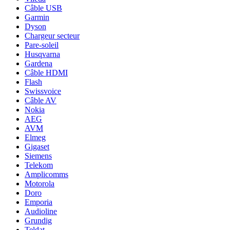
Câble USB
Garmin
Dyson
Chargeur secteur
Pare-soleil
Husqvarna
Gardena
Câble HDMI
Flash
Swissvoice
Câble AV
Nokia
AEG
AVM
Elmeg
Gigaset
Siemens
Telekom
Amplicomms
Motorola
Doro
Emporia
Audioline
Grundig
Teldat