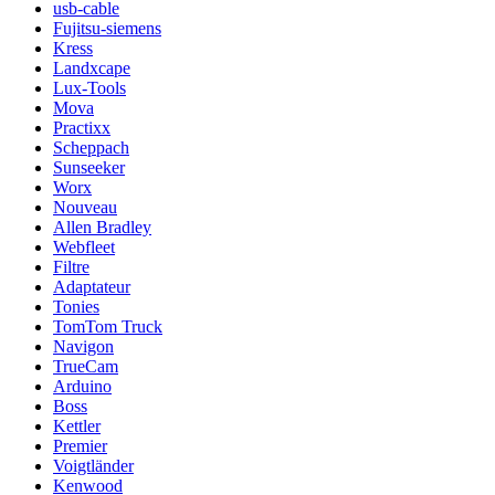
usb-cable
Fujitsu-siemens
Kress
Landxcape
Lux-Tools
Mova
Practixx
Scheppach
Sunseeker
Worx
Nouveau
Allen Bradley
Webfleet
Filtre
Adaptateur
Tonies
TomTom Truck
Navigon
TrueCam
Arduino
Boss
Kettler
Premier
Voigtländer
Kenwood