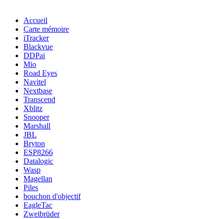
Accueil
Carte mémoire
iTracker
Blackvue
DDPai
Mio
Road Eyes
Navitel
Nextbase
Transcend
Xblitz
Snooper
Marshall
JBL
Bryton
ESP8266
Datalogic
Wasp
Magellan
Piles
bouchon d'objectif
EagleTac
Zweibrüder