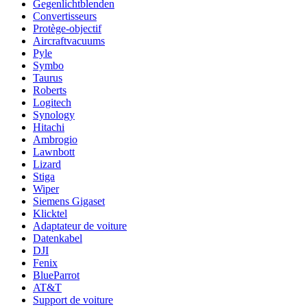
Gegenlichtblenden
Convertisseurs
Protège-objectif
Aircraftvacuums
Pyle
Symbo
Taurus
Roberts
Logitech
Synology
Hitachi
Ambrogio
Lawnbott
Lizard
Stiga
Wiper
Siemens Gigaset
Klicktel
Adaptateur de voiture
Datenkabel
DJI
Fenix
BlueParrot
AT&T
Support de voiture