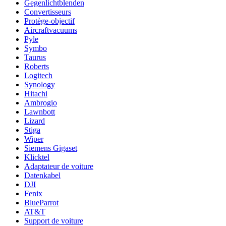
Gegenlichtblenden
Convertisseurs
Protège-objectif
Aircraftvacuums
Pyle
Symbo
Taurus
Roberts
Logitech
Synology
Hitachi
Ambrogio
Lawnbott
Lizard
Stiga
Wiper
Siemens Gigaset
Klicktel
Adaptateur de voiture
Datenkabel
DJI
Fenix
BlueParrot
AT&T
Support de voiture