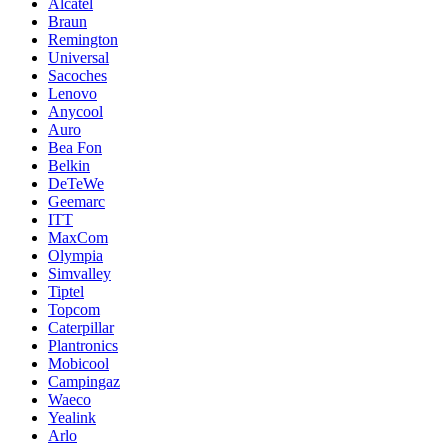
Alcatel
Braun
Remington
Universal
Sacoches
Lenovo
Anycool
Auro
Bea Fon
Belkin
DeTeWe
Geemarc
ITT
MaxCom
Olympia
Simvalley
Tiptel
Topcom
Caterpillar
Plantronics
Mobicool
Campingaz
Waeco
Yealink
Arlo