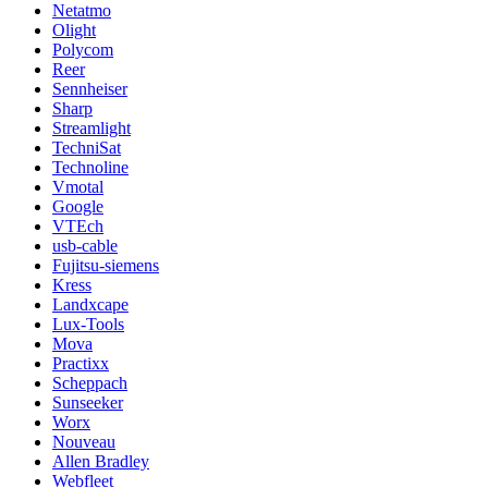
Netatmo
Olight
Polycom
Reer
Sennheiser
Sharp
Streamlight
TechniSat
Technoline
Vmotal
Google
VTEch
usb-cable
Fujitsu-siemens
Kress
Landxcape
Lux-Tools
Mova
Practixx
Scheppach
Sunseeker
Worx
Nouveau
Allen Bradley
Webfleet