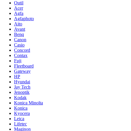
Outil
Acer
Agfa
Agfaphoto
Aito
Avant
Benq
Canon
Casio
Concord
Contax
Fuji
Fleetboard
Gateway
HP
Hyundai
Jay Tech
Jenoptik
Kodak
Konica Minolta
Konica
Kyocera
Leica
Lifetec
Maginon