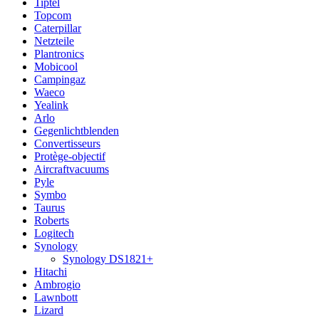
Tiptel
Topcom
Caterpillar
Netzteile
Plantronics
Mobicool
Campingaz
Waeco
Yealink
Arlo
Gegenlichtblenden
Convertisseurs
Protège-objectif
Aircraftvacuums
Pyle
Symbo
Taurus
Roberts
Logitech
Synology
Synology DS1821+
Hitachi
Ambrogio
Lawnbott
Lizard