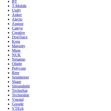
BT
T-Mobile
Unify
Anker
Alecto
August
Cateye
Creative
DogTrace
Korg
Majority
Muse
NUK
Netatmo
Olight
Polycom
Reer
Sennheiser
Sharp
Streamlight
TechniSat
Technoline
Vmotal
Google
VTEch