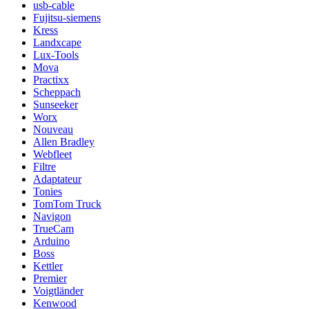
usb-cable
Fujitsu-siemens
Kress
Landxcape
Lux-Tools
Mova
Practixx
Scheppach
Sunseeker
Worx
Nouveau
Allen Bradley
Webfleet
Filtre
Adaptateur
Tonies
TomTom Truck
Navigon
TrueCam
Arduino
Boss
Kettler
Premier
Voigtländer
Kenwood