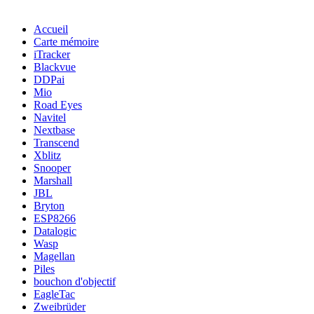
Accueil
Carte mémoire
iTracker
Blackvue
DDPai
Mio
Road Eyes
Navitel
Nextbase
Transcend
Xblitz
Snooper
Marshall
JBL
Bryton
ESP8266
Datalogic
Wasp
Magellan
Piles
bouchon d'objectif
EagleTac
Zweibrüder