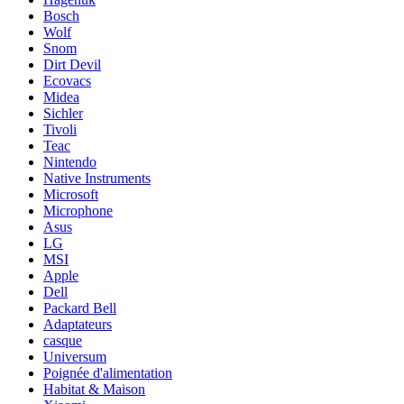
Bosch
Wolf
Snom
Dirt Devil
Ecovacs
Midea
Sichler
Tivoli
Teac
Nintendo
Native Instruments
Microsoft
Microphone
Asus
LG
MSI
Apple
Dell
Packard Bell
Adaptateurs
casque
Universum
Poignée d'alimentation
Habitat & Maison