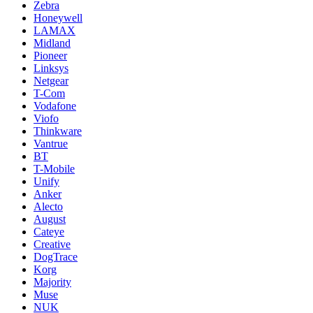
Zebra
Honeywell
LAMAX
Midland
Pioneer
Linksys
Netgear
T-Com
Vodafone
Viofo
Thinkware
Vantrue
BT
T-Mobile
Unify
Anker
Alecto
August
Cateye
Creative
DogTrace
Korg
Majority
Muse
NUK