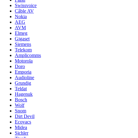
Swissvoice
Câble AV
Nokia
AEG
AVM
Elmeg
Gigaset
Siemens
Telekom
Amplicomms
Motorola
Doro
Emporia
Audioline
Grundig
Teldat
Hagenuk
Bosch
Wolf
Snom
Dirt Devil
Ecovacs
Midea
Sichler