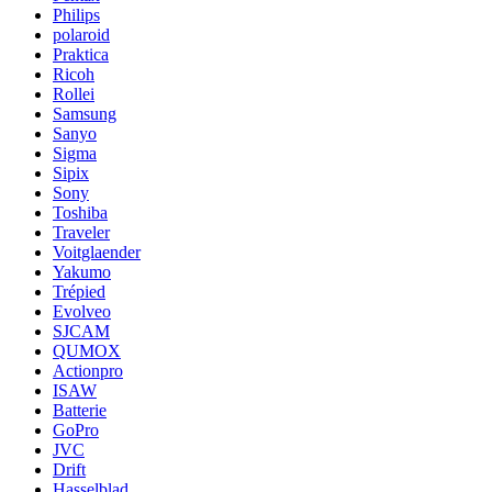
Philips
polaroid
Praktica
Ricoh
Rollei
Samsung
Sanyo
Sigma
Sipix
Sony
Toshiba
Traveler
Voitglaender
Yakumo
Trépied
Evolveo
SJCAM
QUMOX
Actionpro
ISAW
Batterie
GoPro
JVC
Drift
Hasselblad