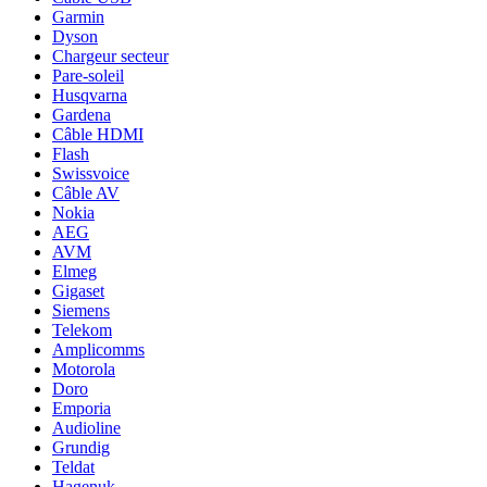
Garmin
Dyson
Chargeur secteur
Pare-soleil
Husqvarna
Gardena
Câble HDMI
Flash
Swissvoice
Câble AV
Nokia
AEG
AVM
Elmeg
Gigaset
Siemens
Telekom
Amplicomms
Motorola
Doro
Emporia
Audioline
Grundig
Teldat
Hagenuk