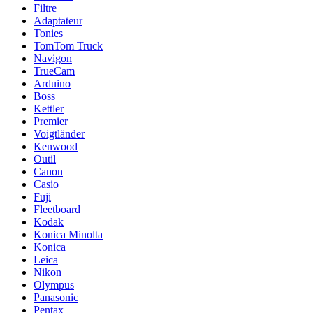
Filtre
Adaptateur
Tonies
TomTom Truck
Navigon
TrueCam
Arduino
Boss
Kettler
Premier
Voigtländer
Kenwood
Outil
Canon
Casio
Fuji
Fleetboard
Kodak
Konica Minolta
Konica
Leica
Nikon
Olympus
Panasonic
Pentax