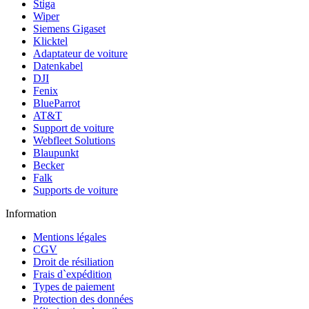
Stiga
Wiper
Siemens Gigaset
Klicktel
Adaptateur de voiture
Datenkabel
DJI
Fenix
BlueParrot
AT&T
Support de voiture
Webfleet Solutions
Blaupunkt
Becker
Falk
Supports de voiture
Information
Mentions légales
CGV
Droit de résiliation
Frais d`expédition
Types de paiement
Protection des données