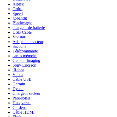
Aiptek
Ordro
Speed
gobandit
Blackmagic
chargeur de batterie
USB Cable
Vivistar
Adaptateur secteur
Sacoche
Télécommande
cartes mémoire
General Imaging
Sony Ericsson
iRobot
Vileda
Câble USB
Garmin
Dyson
Chargeur secteur
Pare-soleil
Husqvarna
Gardena
Câble HDMI
Flash