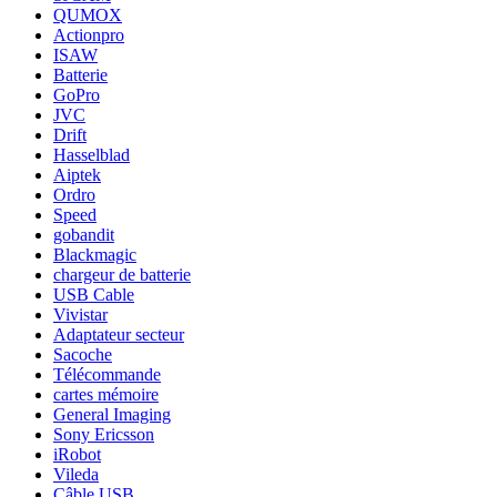
QUMOX
Actionpro
ISAW
Batterie
GoPro
JVC
Drift
Hasselblad
Aiptek
Ordro
Speed
gobandit
Blackmagic
chargeur de batterie
USB Cable
Vivistar
Adaptateur secteur
Sacoche
Télécommande
cartes mémoire
General Imaging
Sony Ericsson
iRobot
Vileda
Câble USB