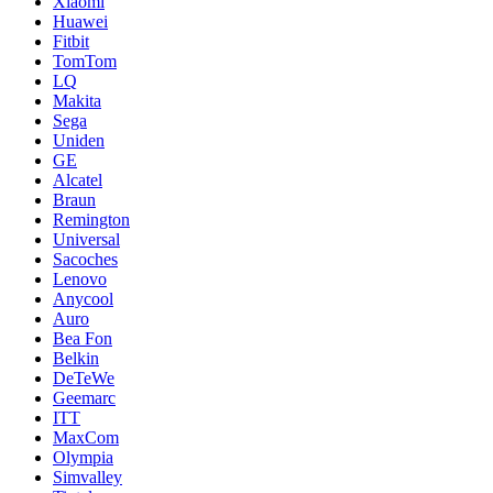
Xiaomi
Huawei
Fitbit
TomTom
LQ
Makita
Sega
Uniden
GE
Alcatel
Braun
Remington
Universal
Sacoches
Lenovo
Anycool
Auro
Bea Fon
Belkin
DeTeWe
Geemarc
ITT
MaxCom
Olympia
Simvalley