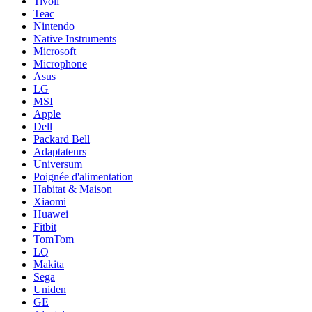
Tivoli
Teac
Nintendo
Native Instruments
Microsoft
Microphone
Asus
LG
MSI
Apple
Dell
Packard Bell
Adaptateurs
Universum
Poignée d'alimentation
Habitat & Maison
Xiaomi
Huawei
Fitbit
TomTom
LQ
Makita
Sega
Uniden
GE