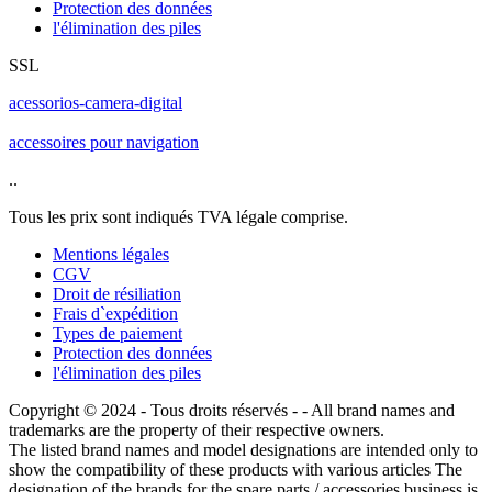
Protection des données
l'élimination des piles
SSL
acessorios-camera-digital
accessoires pour navigation
..
Tous les prix sont indiqués TVA légale comprise.
Mentions légales
CGV
Droit de résiliation
Frais d`expédition
Types de paiement
Protection des données
l'élimination des piles
Copyright © 2024 - Tous droits réservés - - All brand names and
trademarks are the property of their respective owners.
The listed brand names and model designations are intended only to
show the compatibility of these products with various articles The
designation of the brands for the spare parts / accessories business is