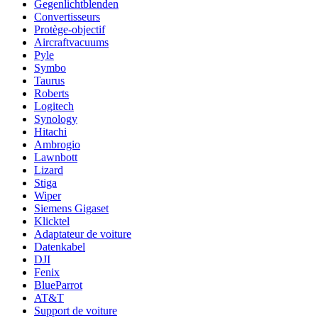
Gegenlichtblenden
Convertisseurs
Protège-objectif
Aircraftvacuums
Pyle
Symbo
Taurus
Roberts
Logitech
Synology
Hitachi
Ambrogio
Lawnbott
Lizard
Stiga
Wiper
Siemens Gigaset
Klicktel
Adaptateur de voiture
Datenkabel
DJI
Fenix
BlueParrot
AT&T
Support de voiture