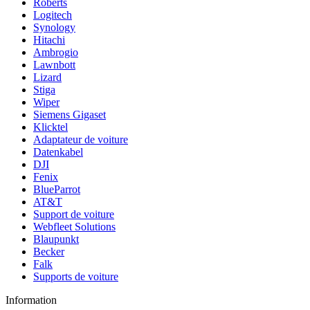
Roberts
Logitech
Synology
Hitachi
Ambrogio
Lawnbott
Lizard
Stiga
Wiper
Siemens Gigaset
Klicktel
Adaptateur de voiture
Datenkabel
DJI
Fenix
BlueParrot
AT&T
Support de voiture
Webfleet Solutions
Blaupunkt
Becker
Falk
Supports de voiture
Information