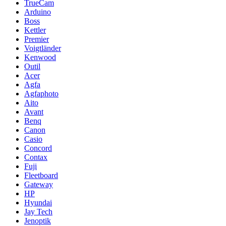
TrueCam
Arduino
Boss
Kettler
Premier
Voigtländer
Kenwood
Outil
Acer
Agfa
Agfaphoto
Aito
Avant
Benq
Canon
Casio
Concord
Contax
Fuji
Fleetboard
Gateway
HP
Hyundai
Jay Tech
Jenoptik