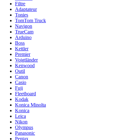
Filtre
Adaptateur
Tonies
TomTom Truck
Navigon
TrueCam
Arduino
Boss
Kettler
Premier
Voigtländer
Kenwood
Outil
Canon
Casio
Fuji
Fleetboard
Kodak
Konica Minolta
Konica
Leica
Nikon
Olympus
Panasonic
Pentax