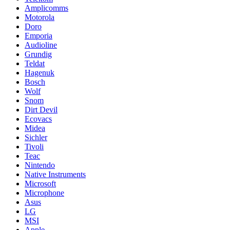
Amplicomms
Motorola
Doro
Emporia
Audioline
Grundig
Teldat
Hagenuk
Bosch
Wolf
Snom
Dirt Devil
Ecovacs
Midea
Sichler
Tivoli
Teac
Nintendo
Native Instruments
Microsoft
Microphone
Asus
LG
MSI
Apple