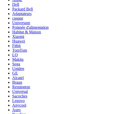
Dell
Packard Bell
Adaptateurs
casque
Universum
Poignée d'alimentation
Habitat & Maison
Xiaomi
Huawei
Fitbit
TomTom
LQ
Makita
Sega
Uniden
GE
Alcatel
Braun
Remington
Universal
Sacoches
Lenovo
Anycool
Auro