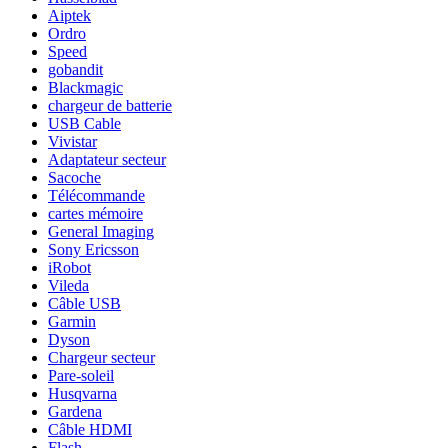
Aiptek
Ordro
Speed
gobandit
Blackmagic
chargeur de batterie
USB Cable
Vivistar
Adaptateur secteur
Sacoche
Télécommande
cartes mémoire
General Imaging
Sony Ericsson
iRobot
Vileda
Câble USB
Garmin
Dyson
Chargeur secteur
Pare-soleil
Husqvarna
Gardena
Câble HDMI
Flash