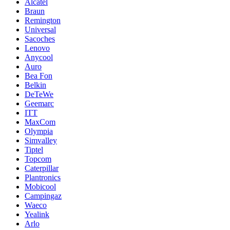
Alcatel
Braun
Remington
Universal
Sacoches
Lenovo
Anycool
Auro
Bea Fon
Belkin
DeTeWe
Geemarc
ITT
MaxCom
Olympia
Simvalley
Tiptel
Topcom
Caterpillar
Plantronics
Mobicool
Campingaz
Waeco
Yealink
Arlo