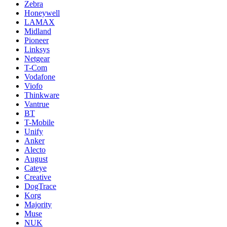
Zebra
Honeywell
LAMAX
Midland
Pioneer
Linksys
Netgear
T-Com
Vodafone
Viofo
Thinkware
Vantrue
BT
T-Mobile
Unify
Anker
Alecto
August
Cateye
Creative
DogTrace
Korg
Majority
Muse
NUK