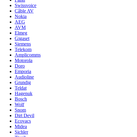
Swissvoice
Câble AV
Nokia
AEG
AVM
Elmeg
Gigaset
Siemens
Telekom
Amplicomms
Motorola
Doro
Emporia
Audioline
Grundig
Teldat
Hagenuk
Bosch
Wolf
Snom
Dirt Devil
Ecovacs
Midea
Sichler