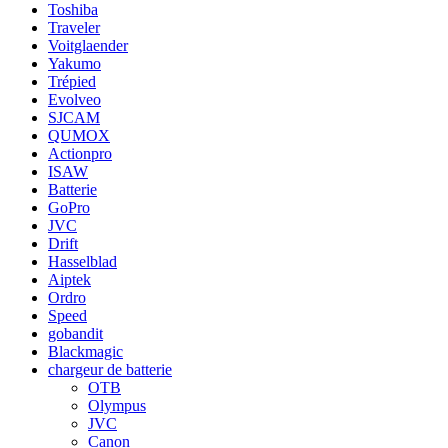
Toshiba
Traveler
Voitglaender
Yakumo
Trépied
Evolveo
SJCAM
QUMOX
Actionpro
ISAW
Batterie
GoPro
JVC
Drift
Hasselblad
Aiptek
Ordro
Speed
gobandit
Blackmagic
chargeur de batterie
OTB
Olympus
JVC
Canon