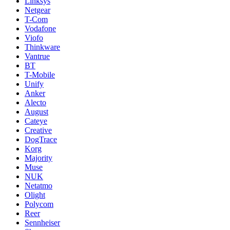
Linksys
Netgear
T-Com
Vodafone
Viofo
Thinkware
Vantrue
BT
T-Mobile
Unify
Anker
Alecto
August
Cateye
Creative
DogTrace
Korg
Majority
Muse
NUK
Netatmo
Olight
Polycom
Reer
Sennheiser