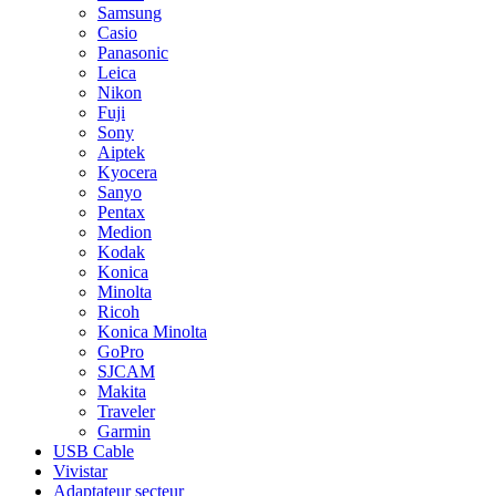
Samsung
Casio
Panasonic
Leica
Nikon
Fuji
Sony
Aiptek
Kyocera
Sanyo
Pentax
Medion
Kodak
Konica
Minolta
Ricoh
Konica Minolta
GoPro
SJCAM
Makita
Traveler
Garmin
USB Cable
Vivistar
Adaptateur secteur