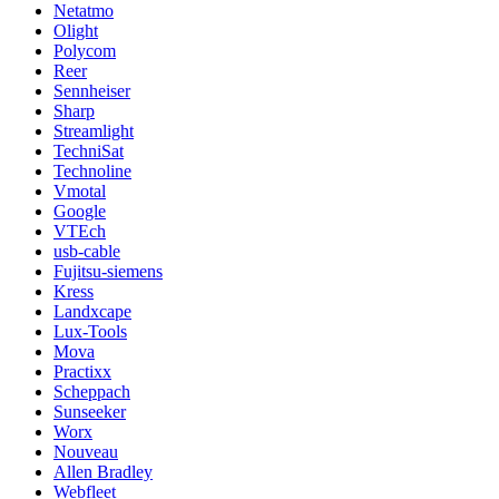
Netatmo
Olight
Polycom
Reer
Sennheiser
Sharp
Streamlight
TechniSat
Technoline
Vmotal
Google
VTEch
usb-cable
Fujitsu-siemens
Kress
Landxcape
Lux-Tools
Mova
Practixx
Scheppach
Sunseeker
Worx
Nouveau
Allen Bradley
Webfleet