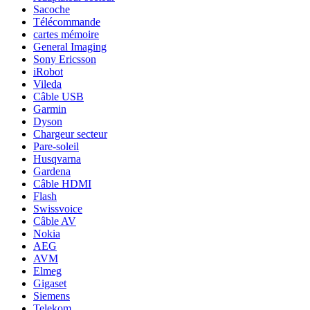
Sacoche
Télécommande
cartes mémoire
General Imaging
Sony Ericsson
iRobot
Vileda
Câble USB
Garmin
Dyson
Chargeur secteur
Pare-soleil
Husqvarna
Gardena
Câble HDMI
Flash
Swissvoice
Câble AV
Nokia
AEG
AVM
Elmeg
Gigaset
Siemens
Telekom