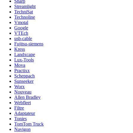
Sharp
Streamlight
TechniSat
Technoline
Vmotal
Google
VTEch
usb-cable
Fujitsu-siemens
Kress
Landxcape
Lux-Tools
Mova
Practixx
Scheppach
Sunseeker
Worx
Nouveau
Allen Bradley
Webfleet
Filtre
Adaptateur
Tonies
TomTom Truck
Navigon