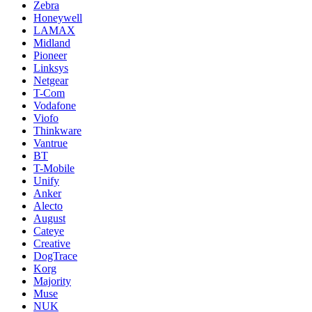
Zebra
Honeywell
LAMAX
Midland
Pioneer
Linksys
Netgear
T-Com
Vodafone
Viofo
Thinkware
Vantrue
BT
T-Mobile
Unify
Anker
Alecto
August
Cateye
Creative
DogTrace
Korg
Majority
Muse
NUK