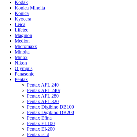
Kodak
Konica Minolta
Konica
Kyocera
Leica
Lifetec
Maginon
Medion
Micromaxx
Minolta
Minox
Nikon
Olympus
Panasonic
Pentax
Pentax AFL 240
Pentax AFL 240r
Pentax AFL 280
Pentax AFL 320
Pentax Digibino DB100
Pentax Digibino DB200
Pentax Efina
Pentax EI-100
Pentax EI-200
Pentax ist d