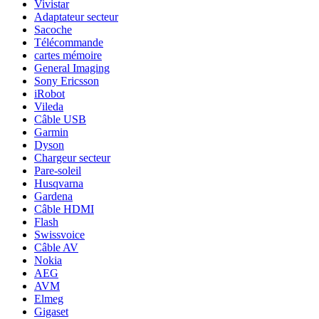
Vivistar
Adaptateur secteur
Sacoche
Télécommande
cartes mémoire
General Imaging
Sony Ericsson
iRobot
Vileda
Câble USB
Garmin
Dyson
Chargeur secteur
Pare-soleil
Husqvarna
Gardena
Câble HDMI
Flash
Swissvoice
Câble AV
Nokia
AEG
AVM
Elmeg
Gigaset