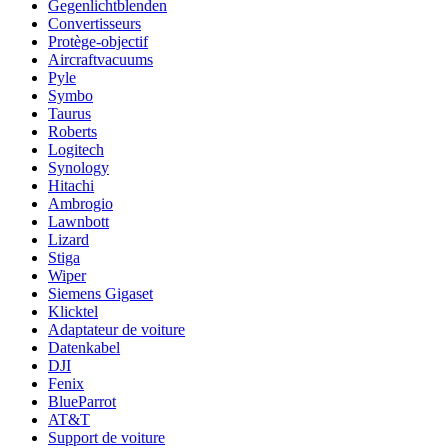
Gegenlichtblenden
Convertisseurs
Protège-objectif
Aircraftvacuums
Pyle
Symbo
Taurus
Roberts
Logitech
Synology
Hitachi
Ambrogio
Lawnbott
Lizard
Stiga
Wiper
Siemens Gigaset
Klicktel
Adaptateur de voiture
Datenkabel
DJI
Fenix
BlueParrot
AT&T
Support de voiture