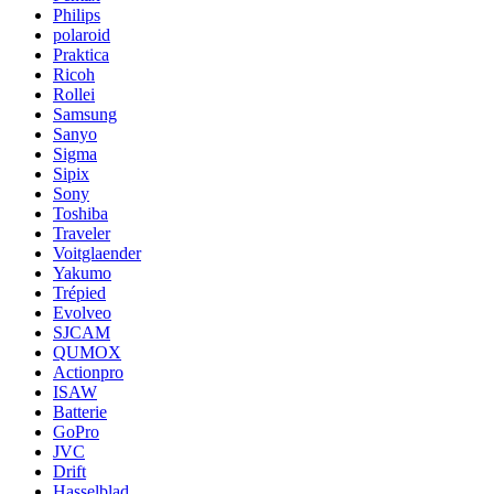
Philips
polaroid
Praktica
Ricoh
Rollei
Samsung
Sanyo
Sigma
Sipix
Sony
Toshiba
Traveler
Voitglaender
Yakumo
Trépied
Evolveo
SJCAM
QUMOX
Actionpro
ISAW
Batterie
GoPro
JVC
Drift
Hasselblad