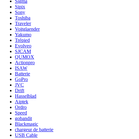
Sigma
Sipix
Sony
Toshiba
Traveler
Voitglaender
Yakumo
Trépied
Evolveo
SJCAM
QUMOX
Actionpro
ISAW
Batterie
GoPro
JVC
Drift
Hasselblad
Aiptek
Ordro
Speed
gobandit
Blackmagic
chargeur de batterie
USB Cable