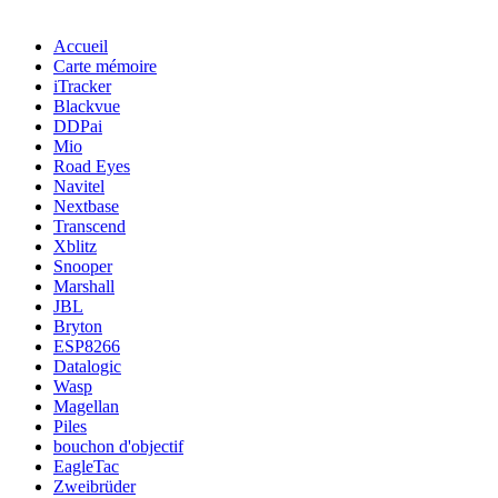
Accueil
Carte mémoire
iTracker
Blackvue
DDPai
Mio
Road Eyes
Navitel
Nextbase
Transcend
Xblitz
Snooper
Marshall
JBL
Bryton
ESP8266
Datalogic
Wasp
Magellan
Piles
bouchon d'objectif
EagleTac
Zweibrüder