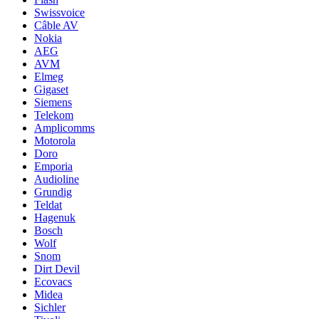
Swissvoice
Câble AV
Nokia
AEG
AVM
Elmeg
Gigaset
Siemens
Telekom
Amplicomms
Motorola
Doro
Emporia
Audioline
Grundig
Teldat
Hagenuk
Bosch
Wolf
Snom
Dirt Devil
Ecovacs
Midea
Sichler