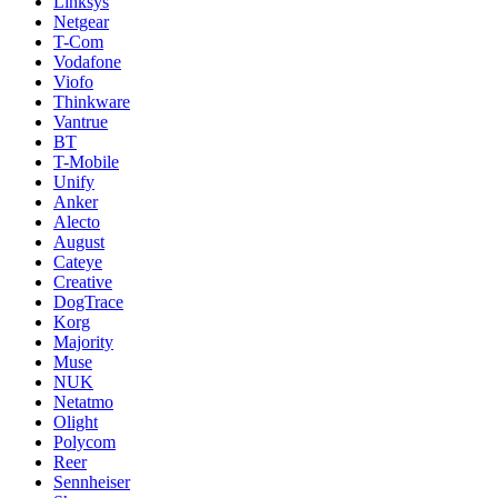
Linksys
Netgear
T-Com
Vodafone
Viofo
Thinkware
Vantrue
BT
T-Mobile
Unify
Anker
Alecto
August
Cateye
Creative
DogTrace
Korg
Majority
Muse
NUK
Netatmo
Olight
Polycom
Reer
Sennheiser