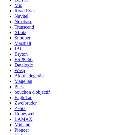
Mio
Road Eyes
Navitel
Nextbase
Transcend
Xblitz
Snooper
Marshall
JBL
Bryton
ESP8266
Datalogic
Wasp
Akkuladegeräte
Magellan
Piles
bouchon d'objectif
EagleTac
Zweibrüder
Zebra
Honeywell
LAMAX
Midland
Pioneer