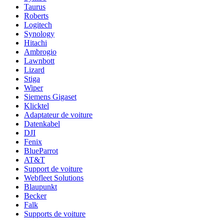
Taurus
Roberts
Logitech
Synology
Hitachi
Ambrogio
Lawnbott
Lizard
Stiga
Wiper
Siemens Gigaset
Klicktel
Adaptateur de voiture
Datenkabel
DJI
Fenix
BlueParrot
AT&T
Support de voiture
Webfleet Solutions
Blaupunkt
Becker
Falk
Supports de voiture