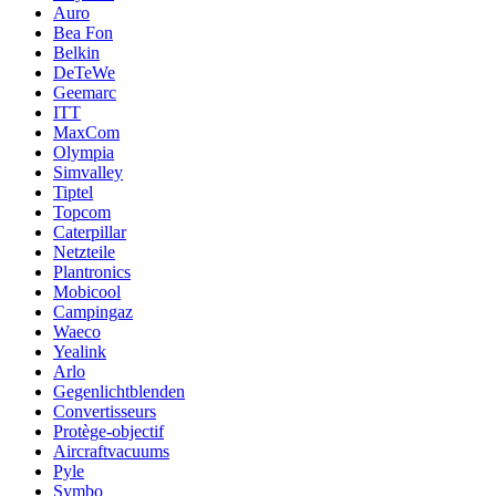
Auro
Bea Fon
Belkin
DeTeWe
Geemarc
ITT
MaxCom
Olympia
Simvalley
Tiptel
Topcom
Caterpillar
Netzteile
Plantronics
Mobicool
Campingaz
Waeco
Yealink
Arlo
Gegenlichtblenden
Convertisseurs
Protège-objectif
Aircraftvacuums
Pyle
Symbo