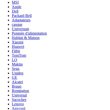
MSI
Apple
Dell
Packard Bell
Adaptateurs
casque
Universum
Poignée d'alimentation
Habitat & Maison
Xiaomi
Huawei
Fitbit
TomTom
LQ
Makita
Sega
Uniden
GE
Alcatel
Braun
Remington
Universal
Sacoches
Lenovo
Anycool