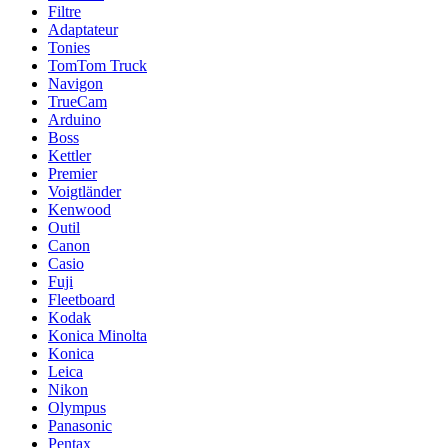
Filtre
Adaptateur
Tonies
TomTom Truck
Navigon
TrueCam
Arduino
Boss
Kettler
Premier
Voigtländer
Kenwood
Outil
Canon
Casio
Fuji
Fleetboard
Kodak
Konica Minolta
Konica
Leica
Nikon
Olympus
Panasonic
Pentax