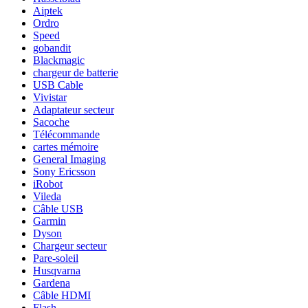
Aiptek
Ordro
Speed
gobandit
Blackmagic
chargeur de batterie
USB Cable
Vivistar
Adaptateur secteur
Sacoche
Télécommande
cartes mémoire
General Imaging
Sony Ericsson
iRobot
Vileda
Câble USB
Garmin
Dyson
Chargeur secteur
Pare-soleil
Husqvarna
Gardena
Câble HDMI
Flash