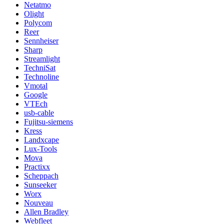
Netatmo
Olight
Polycom
Reer
Sennheiser
Sharp
Streamlight
TechniSat
Technoline
Vmotal
Google
VTEch
usb-cable
Fujitsu-siemens
Kress
Landxcape
Lux-Tools
Mova
Practixx
Scheppach
Sunseeker
Worx
Nouveau
Allen Bradley
Webfleet