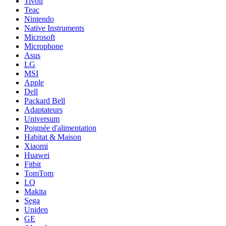
Tivoli
Teac
Nintendo
Native Instruments
Microsoft
Microphone
Asus
LG
MSI
Apple
Dell
Packard Bell
Adaptateurs
Universum
Poignée d'alimentation
Habitat & Maison
Xiaomi
Huawei
Fitbit
TomTom
LQ
Makita
Sega
Uniden
GE