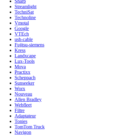
Sharp
Streamlight
TechniSat
Technoline
Vmotal
Google
VTEch
usb-cable
Fujitsu-siemens
Kress
Landxcape
Lux-Tools
Mova
Practixx
Scheppach
Sunseeker
Worx
Nouveau
Allen Bradley
Webfleet
Filtre
Adaptateur
Tonies
TomTom Truck
Navigon