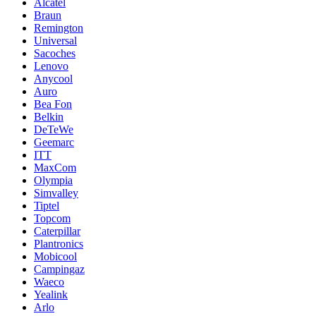
Alcatel
Braun
Remington
Universal
Sacoches
Lenovo
Anycool
Auro
Bea Fon
Belkin
DeTeWe
Geemarc
ITT
MaxCom
Olympia
Simvalley
Tiptel
Topcom
Caterpillar
Plantronics
Mobicool
Campingaz
Waeco
Yealink
Arlo