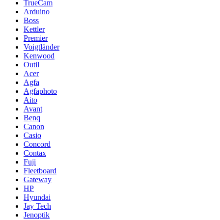
TrueCam
Arduino
Boss
Kettler
Premier
Voigtländer
Kenwood
Outil
Acer
Agfa
Agfaphoto
Aito
Avant
Benq
Canon
Casio
Concord
Contax
Fuji
Fleetboard
Gateway
HP
Hyundai
Jay Tech
Jenoptik