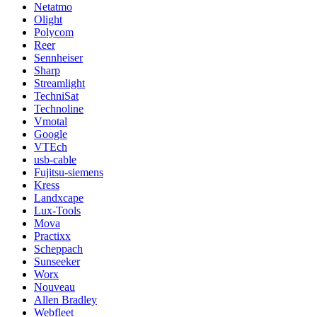
Netatmo
Olight
Polycom
Reer
Sennheiser
Sharp
Streamlight
TechniSat
Technoline
Vmotal
Google
VTEch
usb-cable
Fujitsu-siemens
Kress
Landxcape
Lux-Tools
Mova
Practixx
Scheppach
Sunseeker
Worx
Nouveau
Allen Bradley
Webfleet