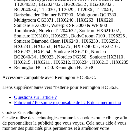
TT2040/32 , BG2024/32 , BG2026/32 , BG2036/32 ,
BG2040/34 , TT2030 , TT2029 , TT2036 , TT2040 ,
Bartschneider Trimmer BT9290 , Multigroom QG3380 ,
Multigroom QG3371 , HX6240 , HX6263 , HX6220 ,
Sonicare HX6200 , Waterpik SR-3000 & WP-900
Toothbrush , Norelco TT2040/32 , Sonicare HX6210-02 ,
Sonicare HX3100 , HX6223 , BodyGroom 7100 , HX6225 ,
Sonicare Diamond Clean HX6240 , HX6230 , HX6252 ,
HX6231 , HX6253 , HX6275 , HX-6240-05 , HX6210 ,
HX6232 , HX6254 , Sonicare HX6210 , Norelco
BG2040/34 , 150923 , Norelco PG350 , Sonicare HX3110 ,
HX6215 , HX6211 , HX6212, HX6234 , HX6213 , HX6235
Remington HC 5150. Remington HC-363C
Accessoire compatible avec Remington HC-363C.
Liens supplémentaires vers "batterie pour Remington HC-363C"
Questions sur l'article ?
Fabricant / Personne responsable de l'UE de cameron sino
Cookie-Einstellungen
Ce site utilise des technologies comme les cookies ou le ciblage afin
de personnaliser la publicité que vous voyez. Cela nous aide à vous
montrer des publicités plus pertinentes et à améliorer votre