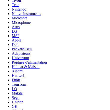
Tivoli
Teac
Nintendo
Native Instruments
Microsoft
Microphone
Asus
LG
MSI
Apple
Dell
Packard Bell
Adaptateurs
Universum
Poignée d'alimentation
Habitat & Maison
Xiaomi
Huawei
Fitbit
TomTom
LQ
Makita
Sega
Uniden
GE