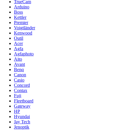
TrueCam
Arduino
Boss
Kettler
Premier
Voigtländer
Kenwood
Outil
Acer
Agfa
Agfaphoto
Aito
Avant
Benq
Canon
Casio
Concord
Contax
Fuji
Fleetboard
Gateway
HP
Hyundai
Jay Tech
Jenoptik