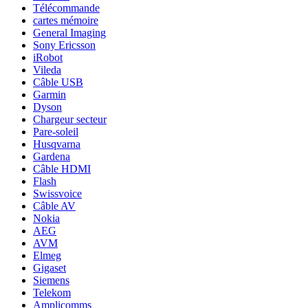
Télécommande
cartes mémoire
General Imaging
Sony Ericsson
iRobot
Vileda
Câble USB
Garmin
Dyson
Chargeur secteur
Pare-soleil
Husqvarna
Gardena
Câble HDMI
Flash
Swissvoice
Câble AV
Nokia
AEG
AVM
Elmeg
Gigaset
Siemens
Telekom
Amplicomms