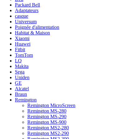
Packard Bell
Adaptateurs
casque
Universum
Poignée d'alimentation
Habitat & Maison
Xiaomi
Huawei
Fitbit
TomTom
LQ
Makita
Sega
Uniden
GE
Alcatel
Braun
Remington
Remington MicroScreen
Remington MS-280
Remington MS-290
Remington MS-900
Remington MS2-280
Remington MS2-290
Remington MS2-390