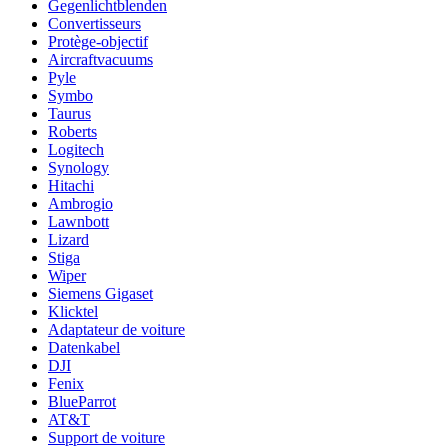
Gegenlichtblenden
Convertisseurs
Protège-objectif
Aircraftvacuums
Pyle
Symbo
Taurus
Roberts
Logitech
Synology
Hitachi
Ambrogio
Lawnbott
Lizard
Stiga
Wiper
Siemens Gigaset
Klicktel
Adaptateur de voiture
Datenkabel
DJI
Fenix
BlueParrot
AT&T
Support de voiture