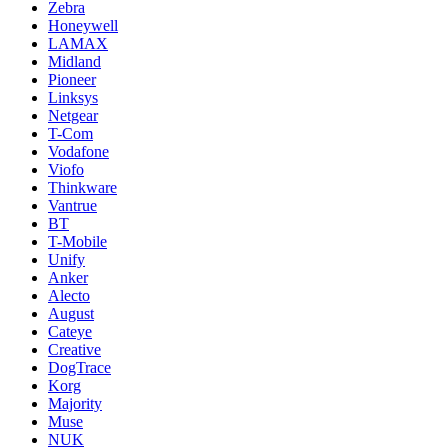
Zebra
Honeywell
LAMAX
Midland
Pioneer
Linksys
Netgear
T-Com
Vodafone
Viofo
Thinkware
Vantrue
BT
T-Mobile
Unify
Anker
Alecto
August
Cateye
Creative
DogTrace
Korg
Majority
Muse
NUK