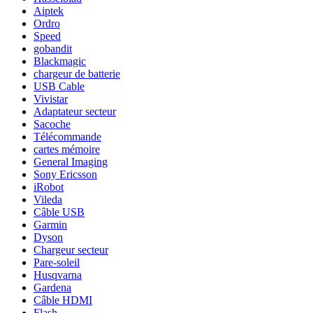
Aiptek
Ordro
Speed
gobandit
Blackmagic
chargeur de batterie
USB Cable
Vivistar
Adaptateur secteur
Sacoche
Télécommande
cartes mémoire
General Imaging
Sony Ericsson
iRobot
Vileda
Câble USB
Garmin
Dyson
Chargeur secteur
Pare-soleil
Husqvarna
Gardena
Câble HDMI
Flash