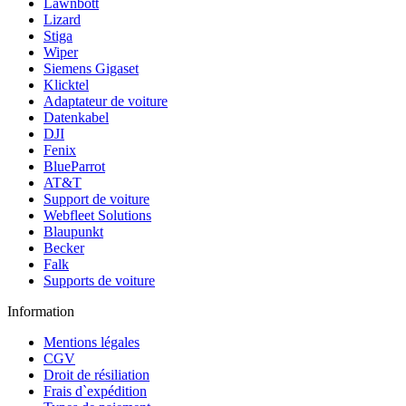
Lawnbott
Lizard
Stiga
Wiper
Siemens Gigaset
Klicktel
Adaptateur de voiture
Datenkabel
DJI
Fenix
BlueParrot
AT&T
Support de voiture
Webfleet Solutions
Blaupunkt
Becker
Falk
Supports de voiture
Information
Mentions légales
CGV
Droit de résiliation
Frais d`expédition