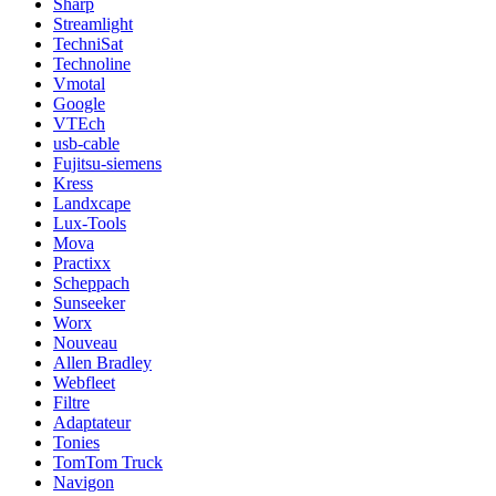
Sharp
Streamlight
TechniSat
Technoline
Vmotal
Google
VTEch
usb-cable
Fujitsu-siemens
Kress
Landxcape
Lux-Tools
Mova
Practixx
Scheppach
Sunseeker
Worx
Nouveau
Allen Bradley
Webfleet
Filtre
Adaptateur
Tonies
TomTom Truck
Navigon