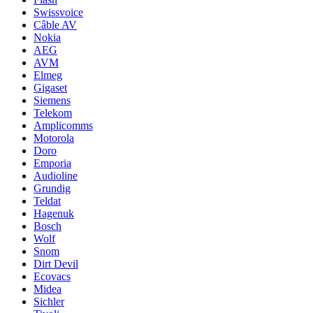
Swissvoice
Câble AV
Nokia
AEG
AVM
Elmeg
Gigaset
Siemens
Telekom
Amplicomms
Motorola
Doro
Emporia
Audioline
Grundig
Teldat
Hagenuk
Bosch
Wolf
Snom
Dirt Devil
Ecovacs
Midea
Sichler