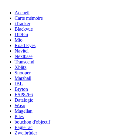
Accueil
Carte mémoire
iTracker
Blackvue
DDPai
Mio
Road Eyes
Navitel
Nextbase
Transcend
Xblitz
Snooper
Marshall
JBL
Bryton
ESP8266
Datalogic
Wasp
Magellan
Piles
bouchon d'objectif
EagleTac
Zweibrüder