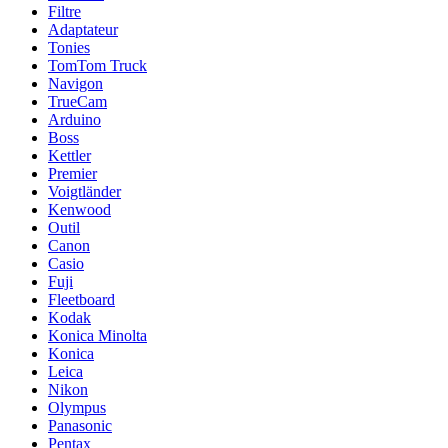
Filtre
Adaptateur
Tonies
TomTom Truck
Navigon
TrueCam
Arduino
Boss
Kettler
Premier
Voigtländer
Kenwood
Outil
Canon
Casio
Fuji
Fleetboard
Kodak
Konica Minolta
Konica
Leica
Nikon
Olympus
Panasonic
Pentax