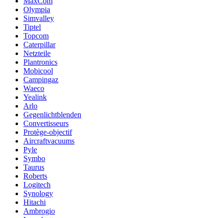
MaxCom
Olympia
Simvalley
Tiptel
Topcom
Caterpillar
Netzteile
Plantronics
Mobicool
Campingaz
Waeco
Yealink
Arlo
Gegenlichtblenden
Convertisseurs
Protège-objectif
Aircraftvacuums
Pyle
Symbo
Taurus
Roberts
Logitech
Synology
Hitachi
Ambrogio