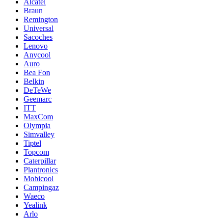
Alcatel
Braun
Remington
Universal
Sacoches
Lenovo
Anycool
Auro
Bea Fon
Belkin
DeTeWe
Geemarc
ITT
MaxCom
Olympia
Simvalley
Tiptel
Topcom
Caterpillar
Plantronics
Mobicool
Campingaz
Waeco
Yealink
Arlo