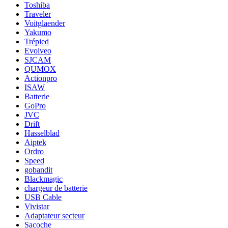
Toshiba
Traveler
Voitglaender
Yakumo
Trépied
Evolveo
SJCAM
QUMOX
Actionpro
ISAW
Batterie
GoPro
JVC
Drift
Hasselblad
Aiptek
Ordro
Speed
gobandit
Blackmagic
chargeur de batterie
USB Cable
Vivistar
Adaptateur secteur
Sacoche