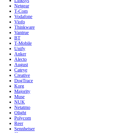
Linksys
Netgear
T-Com
Vodafone
Viofo
Thinkware
Vantrue
BT
T-Mobile
Unify
Anker
Alecto
August
Cateye
Creative
DogTrace
Korg
Majority
Muse
NUK
Netatmo
Olight
Polycom
Reer
Sennheiser