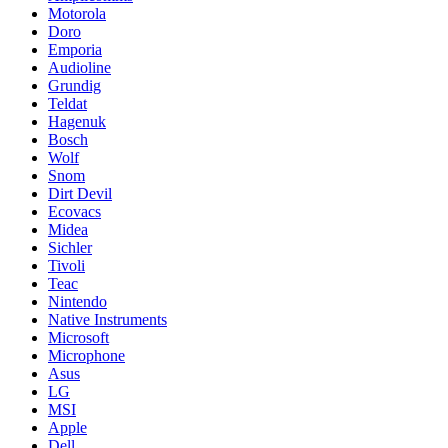
Motorola
Doro
Emporia
Audioline
Grundig
Teldat
Hagenuk
Bosch
Wolf
Snom
Dirt Devil
Ecovacs
Midea
Sichler
Tivoli
Teac
Nintendo
Native Instruments
Microsoft
Microphone
Asus
LG
MSI
Apple
Dell