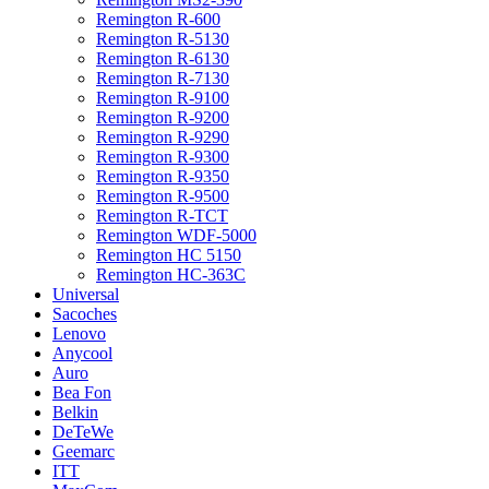
Remington R-600
Remington R-5130
Remington R-6130
Remington R-7130
Remington R-9100
Remington R-9200
Remington R-9290
Remington R-9300
Remington R-9350
Remington R-9500
Remington R-TCT
Remington WDF-5000
Remington HC 5150
Remington HC-363C
Universal
Sacoches
Lenovo
Anycool
Auro
Bea Fon
Belkin
DeTeWe
Geemarc
ITT