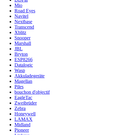
Mio
Road Eyes
Navitel
Nextbase
Transcend
Xblitz
Snooper
Marshall
JBL
Bryton
ESP8266
Datalogic
Wasp
Akkuladegeräte
Magellan
Piles
bouchon d'objectif
EagleTac
Zweibrüder
Zebra
Honeywell
LAMAX
Midland
Pioneer