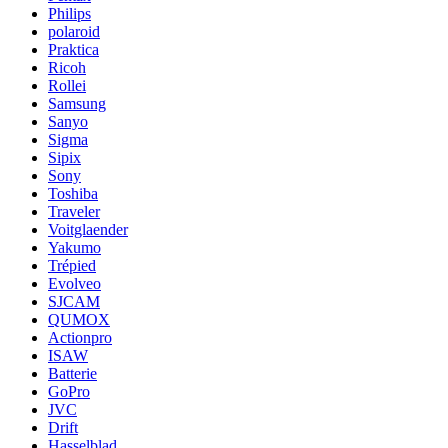
Philips
polaroid
Praktica
Ricoh
Rollei
Samsung
Sanyo
Sigma
Sipix
Sony
Toshiba
Traveler
Voitglaender
Yakumo
Trépied
Evolveo
SJCAM
QUMOX
Actionpro
ISAW
Batterie
GoPro
JVC
Drift
Hasselblad