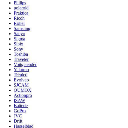
Philips
polaroid
Praktica
Ricoh
Rollei
Samsung
Sanyo
Sigma
Sipix
Sony
Toshiba
Traveler
Voitglaender
Yakumo
Trépied
Evolveo
SJCAM
QUMOX
Actionpro
ISAW
Batterie
GoPro
JVC
Drift
Hasselblad