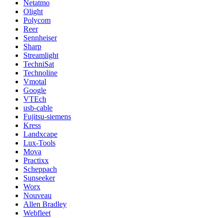
Netatmo
Olight
Polycom
Reer
Sennheiser
Sharp
Streamlight
TechniSat
Technoline
Vmotal
Google
VTEch
usb-cable
Fujitsu-siemens
Kress
Landxcape
Lux-Tools
Mova
Practixx
Scheppach
Sunseeker
Worx
Nouveau
Allen Bradley
Webfleet