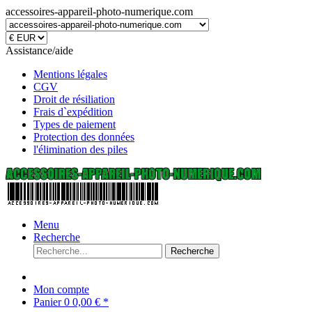
accessoires-appareil-photo-numerique.com
Assistance/aide
Mentions légales
CGV
Droit de résiliation
Frais d`expédition
Types de paiement
Protection des données
l'élimination des piles
Menu
Recherche
Recherche
Mon compte
Panier
0
0,00 € *