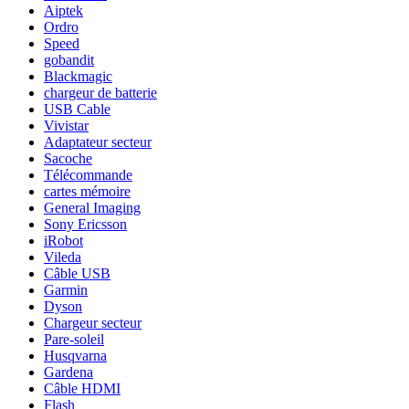
Aiptek
Ordro
Speed
gobandit
Blackmagic
chargeur de batterie
USB Cable
Vivistar
Adaptateur secteur
Sacoche
Télécommande
cartes mémoire
General Imaging
Sony Ericsson
iRobot
Vileda
Câble USB
Garmin
Dyson
Chargeur secteur
Pare-soleil
Husqvarna
Gardena
Câble HDMI
Flash