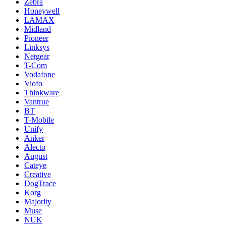
Zebra
Honeywell
LAMAX
Midland
Pioneer
Linksys
Netgear
T-Com
Vodafone
Viofo
Thinkware
Vantrue
BT
T-Mobile
Unify
Anker
Alecto
August
Cateye
Creative
DogTrace
Korg
Majority
Muse
NUK