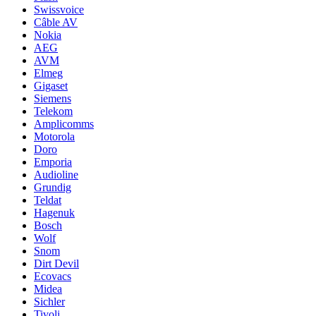
Swissvoice
Câble AV
Nokia
AEG
AVM
Elmeg
Gigaset
Siemens
Telekom
Amplicomms
Motorola
Doro
Emporia
Audioline
Grundig
Teldat
Hagenuk
Bosch
Wolf
Snom
Dirt Devil
Ecovacs
Midea
Sichler
Tivoli