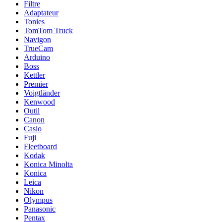
Filtre
Adaptateur
Tonies
TomTom Truck
Navigon
TrueCam
Arduino
Boss
Kettler
Premier
Voigtländer
Kenwood
Outil
Canon
Casio
Fuji
Fleetboard
Kodak
Konica Minolta
Konica
Leica
Nikon
Olympus
Panasonic
Pentax